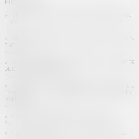
Historique
VIDÉO : EN FAIT DE MEUBLES POSSESSION VAUT
TITRE
Publié le :
27/11/2025
VIDÉO : LE DROIT DE SE TAIRE DANS LA FONCTION
PUBLIQUE
Publié le :
13/03/2025
VIDÉO : COMMENT UN AVOCAT PEUT-IL ACCEPTER
DE DÉFENDRE UN MONSTRE ?
Publié le :
28/02/2025
VIDÉO SUR LES CONDITIONS DE VALIDITÉ DU
TESTAMENT : LE TESTAMENT, TANT QUE C'EST
MANUSCRIT ... !
Publié le :
20/02/2025
VIDÉO : PEUT-ON DÉSHÉRITER SES ENFANTS ?
Publié le :
13/02/2025
VIDÉO : DEVOIR CONJUGAL ET LIBERTÉ SEXUELLE