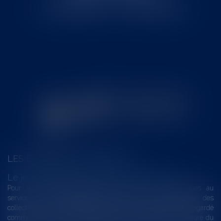
Tél : 0562008877 - Fax : 0562008878
LES DERNIÈRES ACTUALITÉS
Le joug léger des monuments historiques
Pour une gestion patrimoniale des monuments historiques au
service du développement économique et touristique des
collectivités Le monument historique a longtemps été regardé
comme une charge. Le rapport que la commission de la culture du