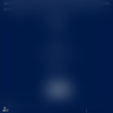
Sénat a consacré, en juillet 2026, à la gestion des monuments
historiques invite à y voir aussi une ressour...
Lire la suite
Accueil
Le cabinet
L'équipe
Les domaines d'intervention
Actus
Contact
Eurojuris
Honoraires
Articles
Septeo Digital & Services © 2016
Mentions légales
Plan du site