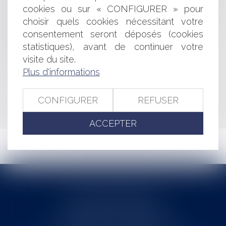
cookies ou sur « CONFIGURER » pour
CUEILLETTE DES CHAMPIGNONS : QUELLES SONT
choisir quels cookies nécessitant votre
LES RÈGLES EN LA MATIÈRE ?
consentement seront déposés (cookies
Publié le :
10/10/2024
statistiques), avant de continuer votre
VIDÉO : PEUT-ON CHIFFRER LA DOULEUR ?
visite du site.
Publié le :
12/08/2024
Plus d'informations
CONFIGURER
REFUSER
<<
<
1
2
3
>
>>
ACCEPTER
Cabinet MOUNIELOU
6 place Armand Marrast
31800 SAINT GAUDENS