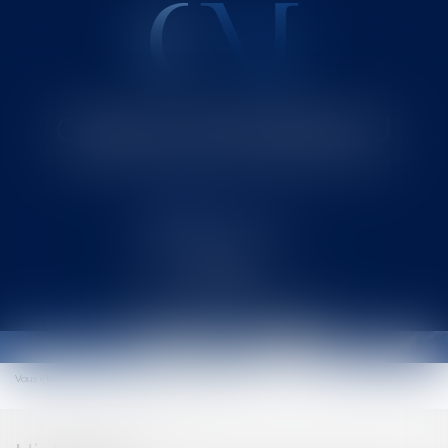
Cabinet MOUNIELOU
Avocat au Barreau de SAINT-GAUDENS
Ouvrir
le
menu
Vous êtes ici :
Actus
Actualités du cabinet