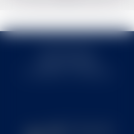
Cabinet MOUNIELOU
6 place Armand Marrast
31800 SAINT GAUDENS
Tél : 0562008877 - Fax : 0562008878