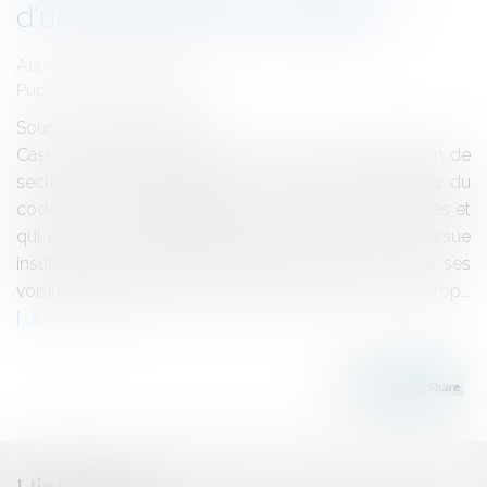
d'une tolérance de passage
Auteur : GAUVIN Ludovic
Publié le :
18/03/2024
Source :
www.eurojuris.fr
Cass, 3ème civ, 14 mars 2024, n° 22-15.205, Formation de
section, Publié au bulletin Aux termes de l’article 682 du
code civil, le propriétaire dont les fonds sont enclavés et
qui n’a sur la voirie publique aucune issue, ou une issue
insuffisante, est fondé à réclamer sur les fonds de ses
voisins un passage pour assurer la desserte de sa prop...
Lire la suite