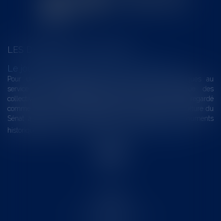
LES DERNIÈRES ACTUALITÉS
Le joug léger des monuments historiques
Pour une gestion patrimoniale des monuments historiques au
service du développement économique et touristique des
collectivités Le monument historique a longtemps été regardé
comme une charge. Le rapport que la commission de la culture du
Sénat a consacré, en juillet 2026, à la gestion des monuments
historiques invite à y voir aussi une ressour...
Lire la suite
Accueil
Le cabinet
L'équipe
Les domaines d'intervention