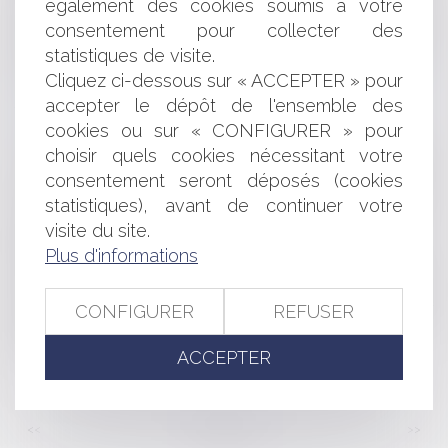
LA RESPONSABILITÉ CIVILE AUX ENJEUX ACTUELS
également des cookies soumis à votre
LA PRISE EN COMPTE IMPÉRATIVE DES RISQUES
consentement pour collecter des
NATURELS DANS L’INSTRUCTION DES AUTORISATIONS
statistiques de visite.
D’URBANISME
Cliquez ci-dessous sur « ACCEPTER » pour
ABSENCE D'ENCLAVE ET EXERCICE D'UNE
accepter le dépôt de l'ensemble des
TOLÉRANCE DE PASSAGE
cookies ou sur « CONFIGURER » pour
LE WHISKY : JURIDIQUEMENT, DE QUOI S’AGIT-IL ?
choisir quels cookies nécessitant votre
RÉGIME INDEMNITAIRE DU SOUS-TRAITANT PRIVÉ DE
CAUTIONNEMENT ET QUELQUES RAPPELS ESSENTIELS
consentement seront déposés (cookies
SUR LA CONDITION D'APPLICATION DE LA
statistiques), avant de continuer votre
RESPONSABILITÉ IN SOLIDUM
visite du site.
RESPONSABILITÉ CIVILE PROFESSIONNELLE : PAS DE
Plus d'informations
SUBSIDIAIRE POUR L’AUXILIAIRE !
L'ANNULATION AUTOMATIQUE DU PERMIS DE
CONFIGURER
REFUSER
CONDUIRE : CETTE PEINE EST-ELLE RÉELLEMENT
AUTOMATIQUE ?
Publié le :
06/03/2024
ACCEPTER
<<
<
...
30
31
32
33
34
35
36
...
>
>>