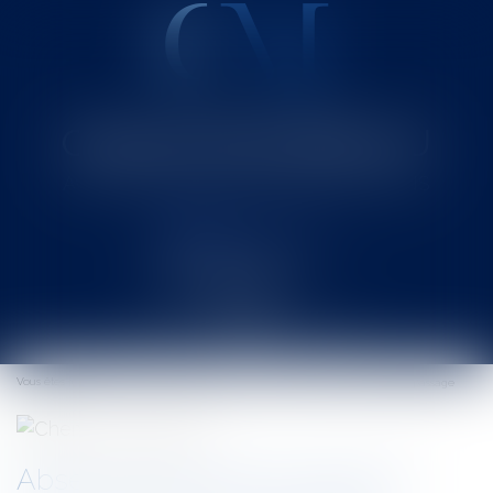
Cabinet MOUNIELOU
Avocat au Barreau de SAINT-GAUDENS
Ouvrir
le
Vous êtes ici :
Accueil
Absence d'enclave et exercice d'une tolérance de passage
menu
Absence d'enclave et exercice