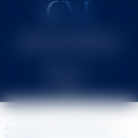
Cabinet MOUNIELOU
Avocat au Barreau de SAINT-GAUDENS
Ouvrir
le
Vous êtes ici :
Accueil
menu
Annulation par le juge d'une subvention et responsabilité de la collectivité
Annulation par le juge d'une
subvention et responsabilité de la