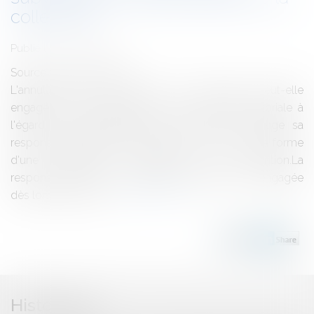
collectivité
Publié le :
05/07/2012
Source :
www.eurojuris.fr
L'annulation par le juge d'une subvention peut-elle
engager la responsabilité de la collectivité territoriale à
l'égard du bénéficiaire?Oui.Une commune engage sa
responsabilité du fait de l'annulation pour vice de forme
d'une délibération attribuant une subvention.La
responsabilité de la collectivité territoriale est engagée
dès lors que :la sub...
Lire la suite
Historique