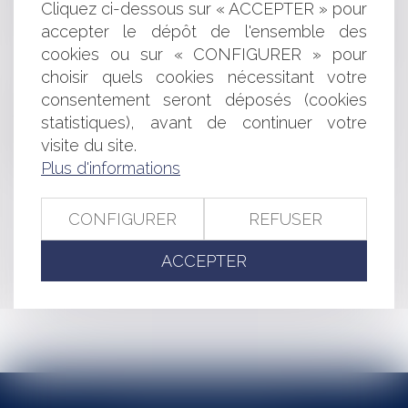
INTERDICTION DE VÉHICULES ÉQUIPÉS DE HAUT
Cliquez ci-dessous sur « ACCEPTER » pour
PARLEURS À DES FINS DE PROPAGANDE ÉLECTORALE
accepter le dépôt de l'ensemble des
CONDAMNATION PÉNALE D'UN ÉLU ET INÉLIGIBILITÉ
cookies ou sur « CONFIGURER » pour
LICENCIEMENT POUR FAUTE GRAVE ET
choisir quels cookies nécessitant votre
LICENCIEMENT POUR FAUTE LOURDE
consentement seront déposés (cookies
LA RESPONSABILITÉ CONTRACTUELLE DU SOUS-
statistiques), avant de continuer votre
TRAITANT
EXHAUSSEMENTS ET AFFOUILLEMENTS SOUMIS À
visite du site.
DÉCLARATION PRÉALABLE
Plus d'informations
CONFIGURER
REFUSER
<<
<
...
246
247
248
249
250
251
252
...
>
ACCEPTER
>>