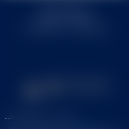
Cabinet MOUNIELOU
6 place Armand Marrast
31800 SAINT GAUDENS
Tél : 0562008877 - Fax : 0562008878
LES DERNIÈRES ACTUALITÉS
Le joug léger des monuments historiques