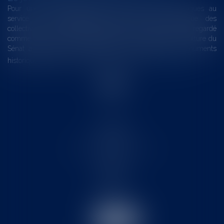
Pour une gestion patrimoniale des monuments historiques au
service du développement économique et touristique des
collectivités Le monument historique a longtemps été regardé
comme une charge. Le rapport que la commission de la culture du
Sénat a consacré, en juillet 2026, à la gestion des monuments
historiques invite à y voir aussi une ressour...
Lire la suite
Accueil
Le cabinet
L'équipe
Les domaines d'intervention
Actus
Contact
Eurojuris
Honoraires
Articles