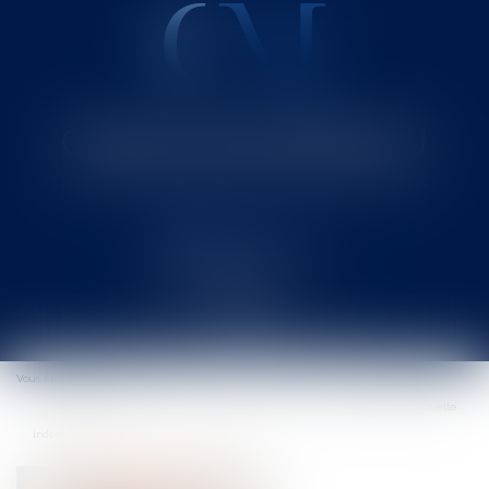
Cabinet MOUNIELOU
Avocat au Barreau de SAINT-GAUDENS
Ouvrir
le
Vous êtes ici :
Accueil
menu
Assurances : lesquelles sont obligatoires ? Que couvrent-elles? Quelle
indemnisation?