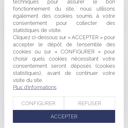
FIN DU CONTRAT DE TRAVAIL ET REMISE DE
techniques pour assurer le bon
L'ATTESTATION PÔLE EMPLOI
fonctionnement du site, nous utilisons
INDEMNITÉ LÉGALE DE LICENCIEMENT : QUEL
également des cookies soumis à votre
SALAIRE DE RÉFÉRENCE DOIT-ON PRENDRE EN
consentement pour collecter des
CONSIDÉRATION?
statistiques de visite.
ENCADREMENT DE LA RÉMUNÉRATION DE CERTAINS
Cliquez ci-dessous sur « ACCEPTER » pour
DIRIGEANTS D'ÉTABLISSEMENTS PUBLICS DE L'ETAT
accepter le dépôt de l'ensemble des
FACEBOOK SANCTIONNÉ PAR LA CNIL
PROCÉDURE PRUD'HOMALE : DES AJUSTEMENTS
cookies ou sur « CONFIGURER » pour
L’INTERDICTION DE VAPOTER SUR LE LIEU DE TRAVAIL
choisir quels cookies nécessitant votre
ENREGISTREMENT DES PACS BIENTÔT EN MAIRIE
consentement seront déposés (cookies
JE SUIS POURSUIVI POUR UNE DETTE TRÈS
statistiques), avant de continuer votre
ANCIENNE, COMMENT FAIRE ?
visite du site.
LA CADUCITÉ DU COMMANDEMENT DE PAYER
Plus d'informations
VALANT SAISIE IMMOBILIÈRE N’ATTEINT PAS L’AUTORITÉ
DE LA CHOSE JUGÉE DU JUGEMENT D’ORIENTATION EN
VENTE FORCÉE DEVENU DÉFINITIF
CONFIGURER
REFUSER
MISE EN ŒUVRE DU COMPTE PERSONNEL
D'ACTIVITÉ ET DU COMPTE PERSONNEL DE FORMATION
ACCEPTER
DANS LA FONCTION PUBLIQUE
ASSURANCES : LESQUELLES SONT OBLIGATOIRES ?