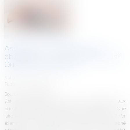
Assurances : lesquelles sont
obligatoires ? Que couvrent-elles?
Quelle indemnisation?
Auteur : GUEDJ Jean-David
Publié le :
16/05/2017
Source :
www.eurojuris.fr
Cet article répond, de façon non exhaustive, aux
questions que vous vous posez sur les assurances. Que
faire en cas d’assureur qui refuse de nous assurer ? Par
exemple si le logement se situe dans une zone