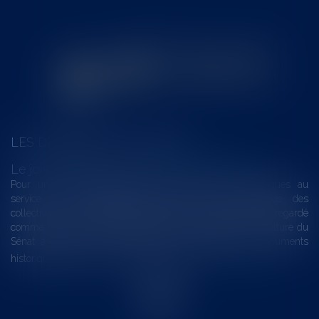
LES DERNIÈRES ACTUALITÉS
Le joug léger des monuments historiques
Pour une gestion patrimoniale des monuments historiques au
service du développement économique et touristique des
collectivités Le monument historique a longtemps été regardé
comme une charge. Le rapport que la commission de la culture du
Sénat a consacré, en juillet 2026, à la gestion des monuments
historiques invite à y voir aussi une ressour...
Lire la suite