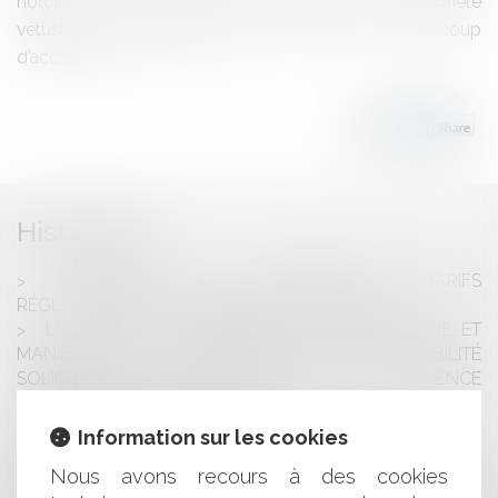
notoirement à risque, ou bien dans une copropriété
vétuste ou mal entretenue, ou si l’assuré a eu beaucoup
d’accident. Da...
Lire la suite
Historique
VALIDATION DE LA RÉFORME DES TARIFS
RÉGLEMENTÉS DES PROFESSIONS JURIDIQUES
LOI CARREZ : L’ERREUR DE MESURAGE GRAVE ET
MANIFESTE PEUT ENTRAÎNER LA RESPONSABILITÉ
SOLIDAIRE DU DIAGNOSTIQUEUR, DE L’AGENCE
IMMOBILIÈRE ET DU NOTAIRE
LE TRAVAIL SOCIAL
Information sur les cookies
RAMADAN 2017 : QUELS SONT MES DROITS AU
Nous avons recours à des cookies
TRAVAIL?