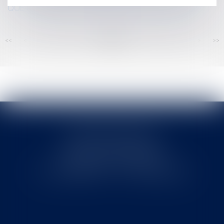
QUE COUVRENT-ELLES? QUELLE INDEMNISATION?
<<
<
...
139
140
141
142
143
144
145
...
>
>>
Cabinet MOUNIELOU
6 place Armand Marrast
31800 SAINT GAUDENS
Tél : 0562008877 - Fax : 0562008878