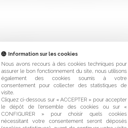
E SUBROGATION
Information sur les cookies
N'EST PAS JOUER
Nous avons recours à des cookies techniques pour
E LA PERTE DE CONFIANCE
assurer le bon fonctionnement du site, nous utilisons
OIR UN PERMIS DE CONSTRUIRE DES ÉOLIENNES
également des cookies soumis à votre
 TROTTEURS
OYER COMMERCIAL ?
consentement pour collecter des statistiques de
RAÎNEMENT AU TROT
visite.
S D'ENCADREMENT
Cliquez ci-dessous sur « ACCEPTER » pour accepter
?
le dépôt de l'ensemble des cookies ou sur «
E COOPÉRATION SANITAIRE (GCS)
CONFIGURER » pour choisir quels cookies
RENCE
nécessitant votre consentement seront déposés
 LA GARDE D'UN CHEVAL : L’ASSUREUR DOUCHÉ !