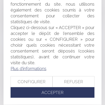
fonctionnement du site, nous utilisons
JURIDICTIONNELLE
également des cookies soumis à votre
PUBLICITÉ ET SOLLICITATION PERSONNALISÉE
DÉSORMAIS AUTORISÉES POUR LES AVOCATS:
consentement pour collecter des
PARUTION DU DÉCRET FIXANT LES CONDITIONS
statistiques de visite.
DEMANDE DE PERMIS DE CONSTRUIRE PRÉSENTÉE
Cliquez ci-dessous sur « ACCEPTER » pour
PAR UN COINDIVISAIRE
accepter le dépôt de l'ensemble des
BAIL COMMERCIAL: MODIFICATION DU LOYER EN
cookies ou sur « CONFIGURER » pour
COURS DE BAIL ET LOYER DE RÉFÉRENCE
choisir quels cookies nécessitant votre
SUR LA RÉFORME DES PROFESSIONS
consentement seront déposés (cookies
RÉGLEMENTÉES DU DROIT
AUGMENTATION DES TARIFS DE GAZ ET
statistiques), avant de continuer votre
D'ÉLECTRICITÉ ET OBLIGATION D'INFORMATION DES
visite du site.
CONSOMMATEURS
Plus d'informations
LES CONDITIONS DE LA PROCÉDURE DE
DESTITUTION DU PRÉSIDENT DE LA RÉPUBLIQUE
CONFIGURER
REFUSER
PRÉCISÉES
PASSAGE EN DIFFUSION GRATUITE DE LCI: PAS DE
ACCEPTER
SUSPENSION DE LA DÉCISION DU CSA
MICRO-ENTREPRISES: ALLÉGEMENT DES
OBLIGATIONS DE PUBLICITÉ DES COMPTES ANNUELS