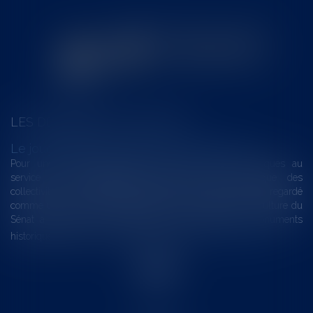
LES DERNIÈRES ACTUALITÉS
Le joug léger des monuments historiques
Pour une gestion patrimoniale des monuments historiques au
service du développement économique et touristique des
collectivités Le monument historique a longtemps été regardé
comme une charge. Le rapport que la commission de la culture du
Sénat a consacré, en juillet 2026, à la gestion des monuments
historiques invite à y voir aussi une ressour...
Lire la suite