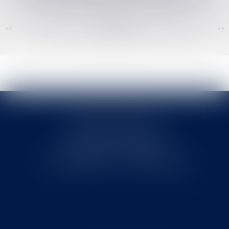
<<
<
...
184
185
186
187
188
189
190
...
>
>>
Cabinet MOUNIELOU
6 place Armand Marrast
31800 SAINT GAUDENS
Tél : 0562008877 - Fax : 0562008878