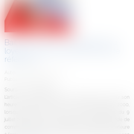
Bail commercial: modification du
loyer en cours de bail et loyer de
référence
Auteur : CADENAT Laurence
Publié le :
28/10/2014
Source :
www.eurojuris.fr
L’article L. 145-39 du Code de commerce a connu son
heure de gloire à partir du milieu des années 2000,
lorsque l’indice du coût de la constructionL’arrêt du 9
juillet 2014 sur la révision de l’article L. 145-39 du Code de
commerceL’article L. 145-39, dans sa rédaction antérieure