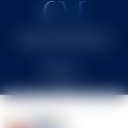
Cabinet MOUNIELOU
Avocat au Barreau de SAINT-GAUDENS
Ouvrir
le
Vous êtes ici :
Accueil
menu
Bail commercial: modification du loyer en cours de bail et loyer de référence