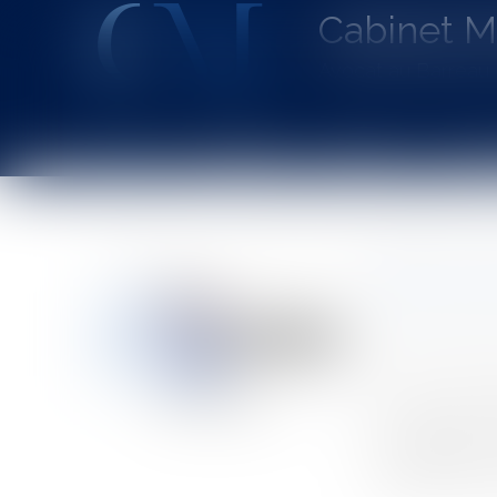
Cabinet 
Avocat au Barrea
Accueil
Le cabinet
L'équipe
Les dom
Vous êtes ici :
Accueil
Bail commercial : non-respect des délais et acquis
Bail comm
Auteur : MEDIN
Publié le :
04/1
Source :
www.eu
Les locataires
l’occupation d
procédure de ré