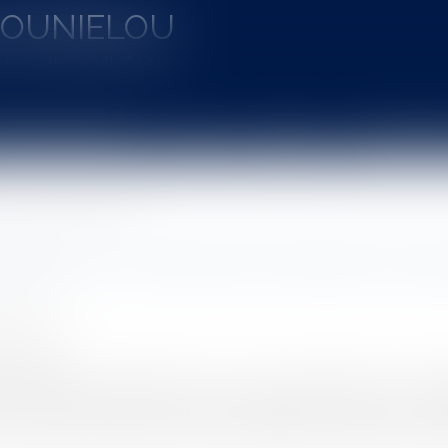
MOUNIELOU
u de SAINT-GAUDENS
aines d'intervention
Actus
Vidéos
Entretien à 
ition de la clause résolutoire
ercial : non-respect des délais et acqu
A Jean-Luc
0/2024
rojuris.fr
 en difficulté de règlement de loyers recherchent des possi
u local commercial. L’une des possibilités offertes aux loca
féré-expulsion devant le Tribunal Judiciaire, la suspension des e