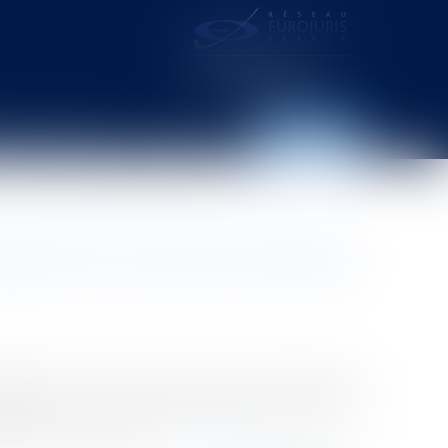
distance – webcam
Contact
Espace client
isition de la clause résolutoire
bilités pour sauver leur activité commerciale et
taires est de solliciter, lorsqu’est engagée une
ffets de la clause ré...
Lire la suite