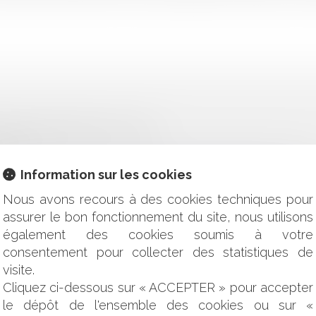
 IRRÉGULIÈREMENT DÉCLASSÉ
ILLE ?
Information sur les cookies
AU RECOUVREMENT DES VICTIMES D'INFRACTION (SARVI) ?
Nous avons recours à des cookies techniques pour
assurer le bon fonctionnement du site, nous utilisons
JURIDIQUE ET PROCÉDURES
également des cookies soumis à votre
NANCIÈRE DE LA SOCIÉTÉ CÉDÉE : AUCUNE OBLIGATION DE
consentement pour collecter des statistiques de
visite.
NT LES RÈGLES EN LA MATIÈRE ?
Cliquez ci-dessous sur « ACCEPTER » pour accepter
le dépôt de l'ensemble des cookies ou sur «
E CONSIDÉRÉ COMME UN CADEAU À PRENDRE EN COMPTE DA