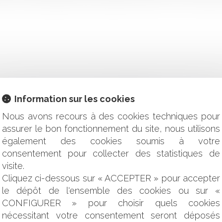
IAGE CONCLU DANS UN ÉTAT MEMBRE DOIT-IL ÊTRE RECO
Information sur les cookies
DÉCISION ÉCRITE PEUT COÛTER TRÈS CHER
ITÉS TERRITORIALES ET DE LEURS GROUPEMENTS : LA 
Nous avons recours à des cookies techniques pour
assurer le bon fonctionnement du site, nous utilisons
T MANDAT DE RECHERCHE : UNE CLARIFICATION JURISPRU
également des cookies soumis à votre
consentement pour collecter des statistiques de
QUE TEMPORAIRE EN CAS DE TROUBLES DE L’ÉLOCUTION
visite.
GIQUE AUX CONSÉQUENCES JURIDIQUES ET FISCALES MAJE
Cliquez ci-dessous sur « ACCEPTER » pour accepter
D’INFORMATIONS EST RÉVOLU
le dépôt de l'ensemble des cookies ou sur «
TANCE DÉBUTE DÈS L’ENVOI DU CONTRAT
E RÉSOLUTOIRE INFÉRIEURE À UN MOIS
CONFIGURER » pour choisir quels cookies
A NULLITÉ DU CAUTIONNEMENT
nécessitant votre consentement seront déposés