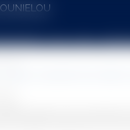
MOUNIELOU
u de SAINT-GAUDENS
aines d'intervention
Actus
Vidéos
Entretien à 
u cautionnement
/ Sûretés : prescription de la nullité 
OT Julie
2/2025
rojuris.fr
ommencement d'exécution d'un acte de cautionnement l'insc
 la caution, indépendamment de la personne qui l'effectue. C’
ns son arrêt publié du 17 septembre 2025 (RG n° 24-11 619), à l