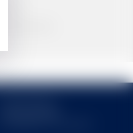
 DE VIOL
ITATION DANS LE TEMPS
Cabinet MOUNIELOU
6 place Armand Marrast
31800 SAINT GAUDENS
Tél : 0562008877 - Fax : 0562008878