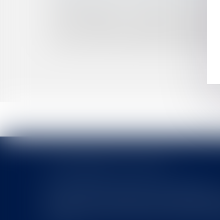
RETRAIT DE L’AUTORITÉ PARENTALE : PRIVAT
CONDAMNATION DE LA FRANCE PAR LA COUR
BAIL COMMERCIAL : LA FIN DE LA CONFISC
AI ACT : QUELS CHANGEMENTS POUR LES EN
VALIDITÉ DU MANDAT D’AGENT IMMOBILIER :
LES DERNIÈRES ACTUALITÉS
Le joug léger des monuments historiques
Pour une gestion patrimoniale des monuments historique
collectivités Le monument historique a longtemps été r
culture du Sénat a consacré, en juillet 2026, à la gestion 