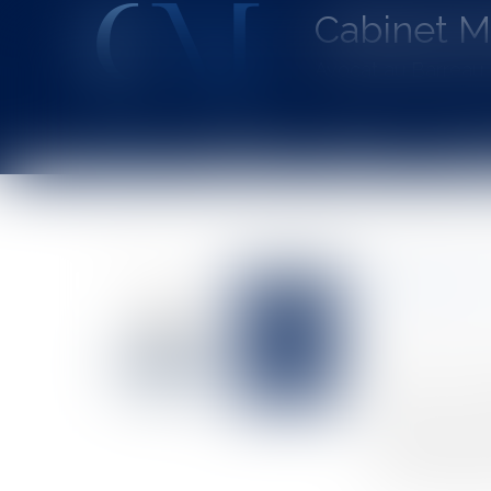
Cabinet 
Avocat au Barrea
Accueil
Le cabinet
L'équipe
Les dom
Vous êtes ici :
Accueil
Bancaire / Sûretés : prescription de la nullité d
Bancaire 
Auteur : JACQU
Publié le :
05/1
Source :
www.eu
Constitue un c
sur un bien de
commerciale) da