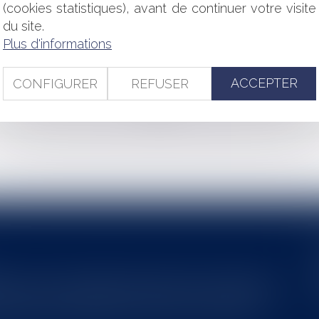
ION AUTOMATIQUE DES DROITS DE VISITE
(cookies statistiques), avant de continuer votre visite
 EUROPÉENNE DES DROITS DE L’HOMME DANS UNE AFFAIRE
du site.
ATION AUTOMATIQUE DU DÉPÔT DE GARANTIE
Plus d'informations
TREPRISES ?
 ABSENCE D’UNE MENTION OBLIGATOIRE ET EFFET DE LA LIM
ACCEPTER
CONFIGURER
REFUSER
<<
<
...
3
4
5
6
7
8
9
...
>
>>
s au service du développement économique et touristique des
egardé comme une charge. Le rapport que la commission de la
des monuments historiques invite à y voir aussi une ressour...