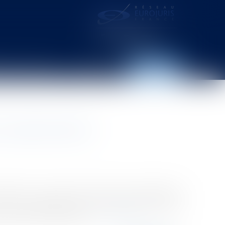
distance – webcam
Contact
Espace client
du cautionnement
ription (y compris provisoire) d'une hypothèque
est ce que rappelle la Cour de Cassation (chambre
’occasion de l’exception...
Lire la suite