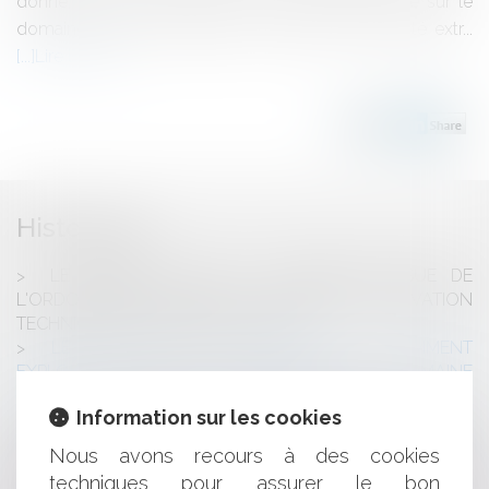
donné, qu'il n'existe pas de fonds de commerce sur le
domaine public en question. Il s'agit d'une activité extr...
Lire la suite
Historique
LE PERMIS DE FAIRE : INNOVATION ISSUE DE
L'ORDONNANCE VISANT À FAVORISER L'INNOVATION
TECHNIQUE ET ARCHITECTURALE
LES BATEAUX DU LUXEMBOURG : COMMENT
EXPLOITER UN FONDS DE COMMERCE SUR LE DOMAINE
PUBLIC ?
Information sur les cookies
ACTE ADMINISTRATIF : FRANCHISE FISCALE TOTALE !
TAXE GEMAPI : ATTENTION À LA DATE DU 1ER
Nous avons recours à des cookies
OCTOBRE
techniques pour assurer le bon