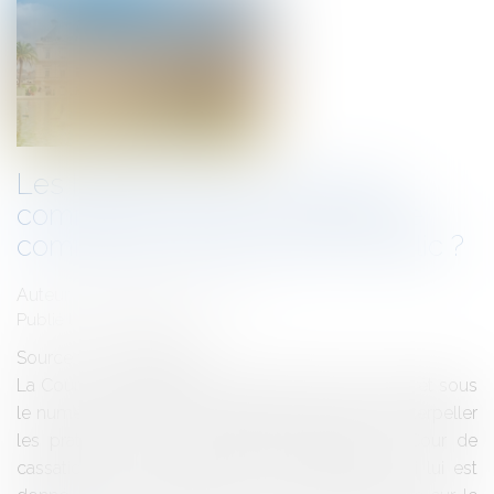
Les bateaux du Luxembourg :
comment exploiter un fonds de
commerce sur le domaine public ?
Auteur : DROUINEAU Thomas
Publié le :
25/09/2018
Source :
www.eurojuris.fr
La Cour de cassation le 5 avril 2018 a rendu un arrêt sous
le numéro 17-10466 dont la lecture ne peut qu'interpeller
les praticiens de la domanialité publique. La Cour de
cassation vient considérer, au cas particulier qui lui est