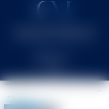
Cabinet MOUNIELOU
Avocat au Barreau de SAINT-GAUDENS
Ouvrir
le
Vous êtes ici :
Accueil
menu
Les bateaux du Luxembourg : comment exploiter un fonds de commerce sur
le domaine public ?