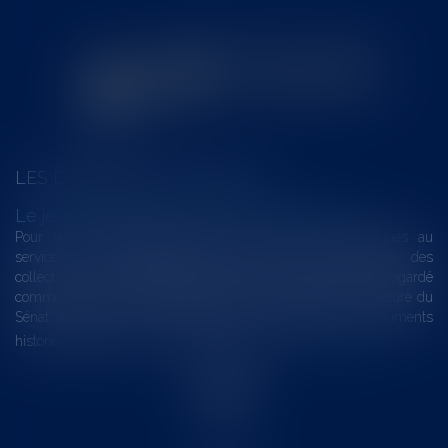
LES DERNIÈRES ACTUALITÉS
Le joug léger des monuments historiques
Pour une gestion patrimoniale des monuments historiques au
service du développement économique et touristique des
collectivités Le monument historique a longtemps été regardé
comme une charge. Le rapport que la commission de la culture du
Sénat a consacré, en juillet 2026, à la gestion des monuments
historiques invite à y voir aussi une ressour...
Lire la suite