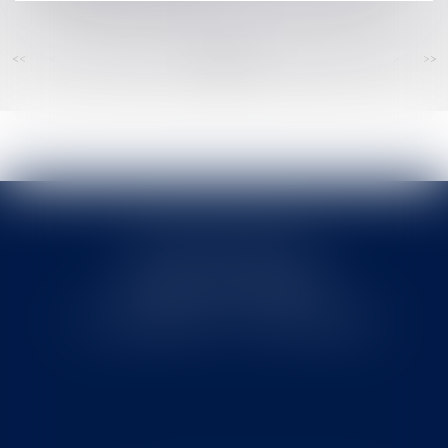
<<
<
...
115
116
117
118
119
120
121
...
>
>>
Cabinet MOUNIELOU
6 place Armand Marrast
31800 SAINT GAUDENS
Tél : 0562008877 - Fax : 0562008878