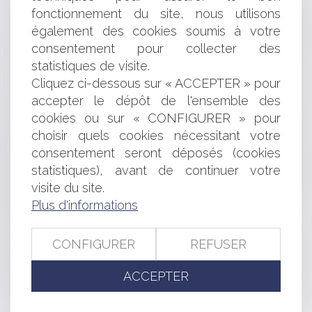
NOUVELLE RÉFORME DU CONTENTIEUX DE
fonctionnement du site, nous utilisons
L'URBANISME : CE QUI CHANGE AU 1ER OCTOBRE 218
également des cookies soumis à votre
PROPRIÉTÉ ET USAGE DES CHEMINS D'EXPLOITATION
consentement pour collecter des
PUBLICATION DE LA LOI POUR LA LIBERTÉ DE
CHOISIR SON AVENIR PROFESSIONNEL
statistiques de visite.
FONDATIONS ET ASSOCIATIONS RECONNUES
Cliquez ci-dessous sur « ACCEPTER » pour
D'UTILITÉ PUBLIQUE : DE NOUVEAUX STATUTS
accepter le dépôt de l'ensemble des
RÉMUNÉRATION DE L’AGENT IMMOBILIER EN
cookies ou sur « CONFIGURER » pour
L’ABSENCE DE SIGNATURE DU COMPROMIS DE VENTE
choisir quels cookies nécessitant votre
DES TÉMOIGNAGES ANONYMES NE PEUVENT À EUX
consentement seront déposés (cookies
SEULS JUSTIFIER UNE FAUTE
statistiques), avant de continuer votre
PAS DE TESTAMENT PAR SMS : LA TRANSFORMATION
NUMÉRIQUE PEUT-ELLE RÉVOLUTIONNER LE DROIT DES
visite du site.
SUCCESSIONS ?
Plus d'informations
BACCALAURÉAT : QUELLES MODIFICATIONS ?
L'EMPLOYEUR DOIT FOURNIR AU SALARIÉ UN
CONFIGURER
REFUSER
ÉQUIPEMENT DE TRAVAIL ADAPTÉ
BAIL COMMERCIAL : NULLITÉ DES CLAUSES
ACCEPTER
D'INDEXATION : LE FEUILLETON CONTINUE ...
CHANGEMENT DE NOM DES COMMUNES : LA
SIMPLIFICATION ESTIVALE