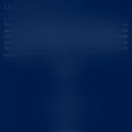
LES DERNIÈRES ACTUALITÉS
Le joug léger des monuments historiques
Pour une gestion patrimoniale des monuments historiques au
service du développement économique et touristique des
collectivités Le monument historique a longtemps été regardé
comme une charge. Le rapport que la commission de la culture du
Sénat a consacré, en juillet 2026, à la gestion des monuments
historiques invite à y voir aussi une ressour...
Lire la suite
Accueil
Le cabinet
L'équipe
Les domaines d'intervention
Actus
Contact
Eurojuris
Honoraires