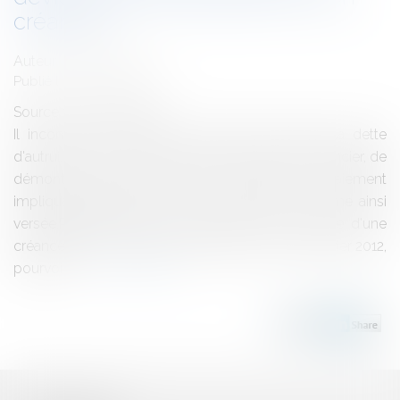
créancier
Auteur : VIBERT Olivier
Publié le :
25/04/2012
Source :
www.eurojuris.fr
Il incombe à celui qui a sciemment acquitté la dette
d'autrui, sans être subrogé dans les droits du créancier, de
démontrer que la cause donc procédait ce paiement
impliquait l'obligation de lui rembourser la somme ainsi
versée.Paiement de la dette d'autrui et naissance d'une
créanceCour de cassation, Chambre civile 1, 9 février 2012,
pourvoi n°...
Lire la suite