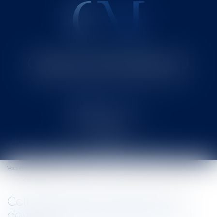
Cabinet MOUNIELOU
Avocat au Barreau de SAINT-GAUDENS
Ouvrir
le
Vous êtes ici :
Accueil
menu
Celui qui paye pour autrui n'en devient pas nécessairement son créancier
Celui qui paye pour autrui n'en
devient pas nécessairement son