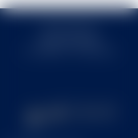
Cabinet MOUNIELOU
6 place Armand Marrast
31800 SAINT GAUDENS
Tél : 0562008877 - Fax : 0562008878