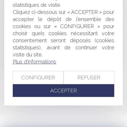
HOSPITALISATION D'OFFICE: LE CONSEIL
statistiques de visite.
CONSTITUTIONNEL CENSURE 2 DISPOSITIONS
Cliquez ci-dessous sur « ACCEPTER » pour
DIFFUSION DES SONDAGES ET RÉSULTATS
accepter le dépôt de l'ensemble des
ÉLECTORAUX
RÉFORME DES AIDES À LA PRESSE
cookies ou sur « CONFIGURER » pour
BAIL D'HABITATION ET RESTITUTION DU DÉPÔT DE
choisir quels cookies nécessitant votre
GARANTIE
consentement seront déposés (cookies
OFFRE D’ACCÈS ILLIMITÉ: CONDAMNATION DE FREE
statistiques), avant de continuer votre
DÉCISION SUR LES DEMANDES FORMULÉES PAR LES
visite du site.
PRODUCTEURS D’ÉNERGIE PHOTOVOLTAÏQUE
Plus d'informations
GARDE À VUE EN MATIÈRE DE TERRORISME ET
DÉSIGNATION DES AVOCATS: LE DÉCRET ABROGÉ
CONFIGURER
REFUSER
<<
<
...
255
256
257
258
259
260
261
...
>
ACCEPTER
>>