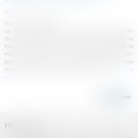
Publié le :
15/01/2013
Source :
www.eurojuris.fr
La scolarité précoce est-elle une solution efficiente afin
de lutter contre l’échec scolaire ? Focus sur la circulaire du
Ministère de l’éducation sur la scolarisation des enfants de
moins de trois ans pour la rentrée 2013.Objectif sous-
jacent : lutter contre l’échec scolaireAfin de lutter contre
l'inégale répartition du capital culturel au sens...
Lire la
suite
Historique