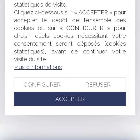
statistiques de visite.
CHANGEMENT DE DESTINATION DES
Cliquez ci-dessous sur « ACCEPTER » pour
CONSTRUCTIONS AGRICOLES
ACTUALITÉ DU PRINCIPE DE PARTICIPATION DU
accepter le dépôt de l'ensemble des
PUBLIC EN MATIÈRE ENVIRONNEMENTALE (PREMIERE
cookies ou sur « CONFIGURER » pour
PARTIE)
choisir quels cookies nécessitant votre
UN CHANGEMENT D'ÉTAT CIVIL ACCEPTÉ SANS
consentement seront déposés (cookies
INTERVENTION CHIRURGICALE
statistiques), avant de continuer votre
MANIFESTATIONS CONTRE LE MARIAGE POUR TOUS
visite du site.
À PARIS
Plus d'informations
EMPLOI : LES SYNDICATS ET LE PATRONAT
PARVIENNENT À UN ACCORD
CONFIGURER
REFUSER
<<
<
...
231
232
233
234
235
236
237
...
>
ACCEPTER
>>