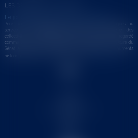
LES DERNIÈRES ACTUALITÉS
Le joug léger des monuments historiques
Pour une gestion patrimoniale des monuments historiques au
service du développement économique et touristique des
collectivités Le monument historique a longtemps été regardé
comme une charge. Le rapport que la commission de la culture du
Sénat a consacré, en juillet 2026, à la gestion des monuments
historiques invite à y voir aussi une ressour...
Lire la suite
Accueil
Le cabinet
L'équipe
Les domaines d'intervention
Actus
Contact
Eurojuris
Honoraires
Articles