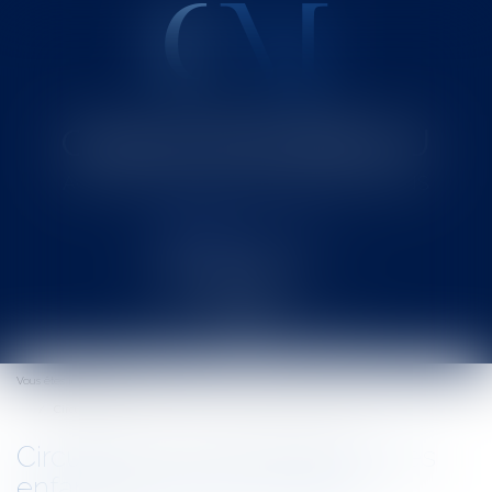
Cabinet MOUNIELOU
Avocat au Barreau de SAINT-GAUDENS
Ouvrir
le
Vous êtes ici :
Accueil
menu
Circulaire sur la scolarisation des enfants de moins de 3 ans
Circulaire sur la scolarisation des
enfants de moins de 3 ans