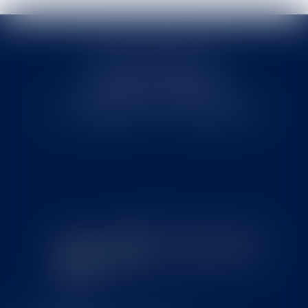
Cabinet MOUNIELOU
6 place Armand Marrast
31800 SAINT GAUDENS
Tél : 0562008877 - Fax : 0562008878