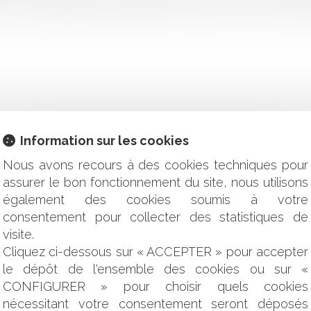
ontrôle Prudentiel et de Résolution (ACPR) a informé de la mise e
Information sur les cookies
LES DÉFIS DE LA PROTECTION D’UN PATRIMOINE IMMATÉRIEL
Nous avons recours à des cookies techniques pour
EL : LA RÉCEPTION ET NON PAS LA CONNAISSANCE EFFECT
E DES CHOIX
assurer le bon fonctionnement du site, nous utilisons
L’URBANISATION EN ZONE LITTORALE
également des cookies soumis à votre
YÉS EST-ELLE DUE EN CAS DE LICENCIEMENT POUR FAUTE 
consentement pour collecter des statistiques de
INTÉRÊTS MORATOIRES DU LOYER DU BAIL RENOUVELÉ
visite.
NNANT LA VENTE DE L’IMMEUBLE DU DÉBITEUR EN LIQUID
Cliquez ci-dessous sur « ACCEPTER » pour accepter
le dépôt de l'ensemble des cookies ou sur «
 AU COURS DE LA PÉRIODE D’ESSAI
CONFIGURER » pour choisir quels cookies
ER L’INTÉRÊT LÉGITIME ?
COMPAGNIE D'ASSURANCES : LA PROCÉDURE DE RUN OFF
nécessitant votre consentement seront déposés