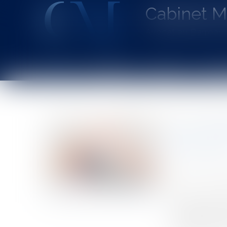
Cabinet 
Avocat au Barrea
Accueil
Le cabinet
L'équipe
Les dom
Vous êtes ici :
Accueil
Les conséquences de la faillite d'une compagnie d
Les consé
de Run of
Auteur : DRO
Publié le :
27/0
Source :
www.eu
L'actualité ré
être fragiles…