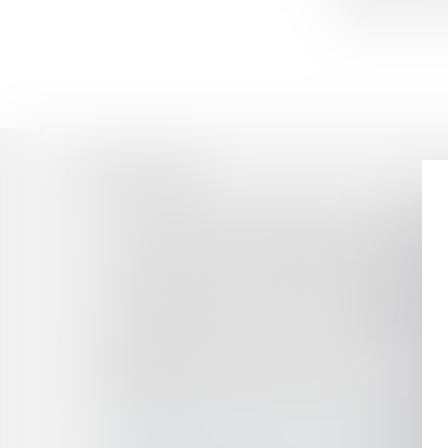
l'Autorité de C
Historique
L'UTILISATION DU NOM DES COLLECTIVITÉS, 
LA NOTIFICATION EN RÉFÉRÉ PRÉCONTRACTU
L'ÉCONOMIE SOCIALE ET SOLIDAIRE : L'HEUR
LA LOI ÉLAN ET SON EFFET PROBABLE SUR 
L’INDEMNITÉ COMPENSATRICE DE CONGÉS PA
BAIL COMMERCIAL : POINT DE DÉPART DES 
L’ORDONNANCE DU JUGE COMMISSAIRE ORDO
JUDICIAIRE NE VIT QUE DEUX ANS !
RUPTURE DU CONTRAT D’AGENT COMMERCIAL
CHANGEMENT DE NOM : COMMENT CARACTÉRIS
LES CONSÉQUENCES DE LA FAILLITE D'UNE 