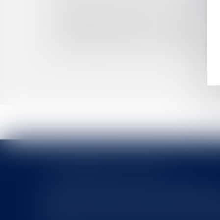
SÉCURITÉ ROUTIÈRE : BIENTÔT LA LIMITATI
LA MISSION DE DÉLÉGUÉ À LA PROTECTION 
AFFAIRE TAPIE : SUITE ET ENFIN … FIN ?
LE TOURISME EN FRANCE, LES BONNES NOUV
LES HONORAIRES DUS À L'AVOCAT EN L'ABS
LES DERNIÈRES ACTUALITÉS
Le joug léger des monuments historiques
Pour une gestion patrimoniale des monuments historique
collectivités Le monument historique a longtemps été r
culture du Sénat a consacré, en juillet 2026, à la gestion 