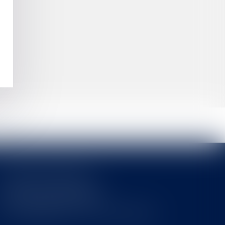
Cabinet MOUNIELOU
6 place Armand Marrast
31800 SAINT GAUDENS
Tél : 0562008877 - Fax : 0562008878