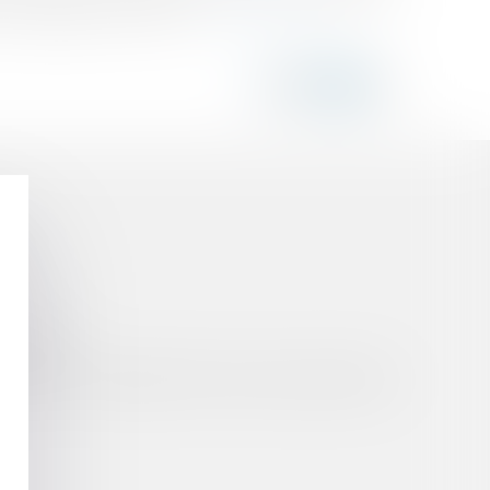
n liquidation de la socié...
Lire la suite
IVE
LOURDE ?
ATION JUDICIAIRE PAR VOIE D'ADJUDICATION