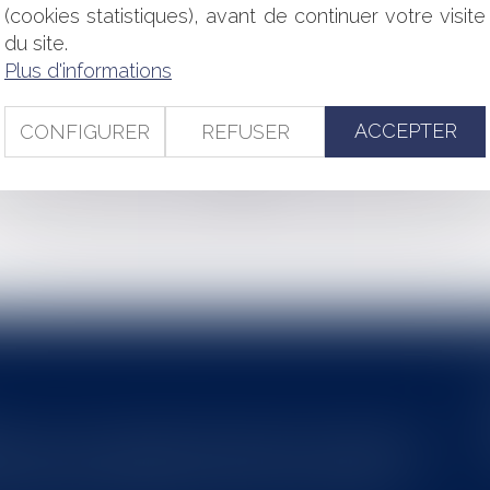
ON À 80 KM/H SUR LES AXES SECONDAIRES
(cookies statistiques), avant de continuer votre visite
DES DONNÉES AU SEIN DES COLLECTIVITÉS
du site.
Plus d'informations
ELLES DE L’ATLAS DU TOURISME
ENCE DE CONVENTION AVEC LE CLIENT
ACCEPTER
CONFIGURER
REFUSER
<<
<
...
118
119
120
121
122
123
124
...
>
>>
s au service du développement économique et touristique des
egardé comme une charge. Le rapport que la commission de la
des monuments historiques invite à y voir aussi une ressour...