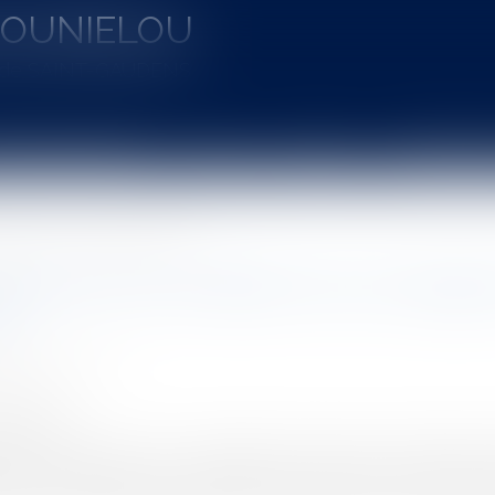
MOUNIELOU
u de SAINT-GAUDENS
aines d'intervention
Actus
Vidéos
Entretien à 
'assurances : la procédure de Run off
quences de la faillite d'une compagni
f
UINEAU Thomas
6/2018
rojuris.fr
cente a montré que les compagnies d'assurances intervenan
 Dans un avis publié le 9 mai 2018 sous forme de communiqué