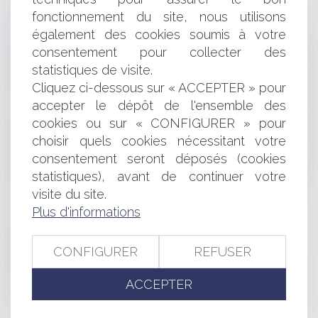
CONSULTATION PUBLIQUE SUR LA RÉFORME DE LA
fonctionnement du site, nous utilisons
RESPONSABILITÉ CIVILE : DONNEZ VOTRE AVIS!
également des cookies soumis à votre
DÉFAUT D’ENTRETIEN NORMAL ET PRÉSENCE D’UN
consentement pour collecter des
MASSIF DE FLEURS SUR L’ACCOTEMENT D’UNE ROUTE
statistiques de visite.
DÉPARTEMENTALE ALTÉRANT LA VISIBILITÉ
REVIREMENT JURISPRUDENTIEL EN MATIÈRE
Cliquez ci-dessous sur « ACCEPTER » pour
D’ACTION INDIVIDUELLE CONCERNANT LA PROPRIÉTÉ
accepter le dépôt de l'ensemble des
OU LA JOUISSANCE D’UN LOT ?
cookies ou sur « CONFIGURER » pour
PARRAINAGES, TEMPS DE PAROLE, OUVERTURE ET
choisir quels cookies nécessitant votre
FERMETURE DES BUREAUX DE VOTE : DES
consentement seront déposés (cookies
CHANGEMENTS POUR L'ÉLECTION PRÉSIDENTIELLE 2017
statistiques), avant de continuer votre
CHEMIN RURAL – CHEMIN D’EXPLOITATION –
visite du site.
PRESCRIPTION ACQUISITIVE
COMMENT BIEN REMPLIR SA DÉCLARATION
Plus d'informations
D'IMPÔTS?
INAPTITUDE ET CONSULTATION DES DÉLÉGUÉS DU
CONFIGURER
REFUSER
PERSONNEL
RÉVISION DU LOYER COMMERCIAL : PRÉCISION SUR
ACCEPTER
LE CALCUL DE LA VARIATION DE 25%
ACCIDENT SUR LA VOIE PUBLIQUE - LE DOMMAGE