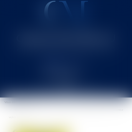
Cabinet MOUNIELOU
Avocat au Barreau de SAINT-GAUDENS
Ouvrir
le
Vous êtes ici :
Accueil
menu
Consultation publique sur la réforme de la responsabilité civile : donnez
votre avis!