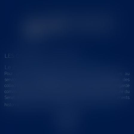
LES DERNIÈRES ACTUALITÉS
Le joug léger des monuments historiques
Pour une gestion patrimoniale des monuments historiques au
service du développement économique et touristique des
collectivités Le monument historique a longtemps été regardé
comme une charge. Le rapport que la commission de la culture du
Sénat a consacré, en juillet 2026, à la gestion des monuments
historiques invite à y voir aussi une ressour...
Lire la suite