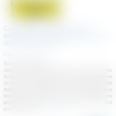
Consultation publique sur la
réforme de la responsabilité civile :
donnez votre avis!
Publié le :
17/05/2016
Source :
www.eurojuris.fr
Jean-Jacques URVOAS, ministre de la Justice, garde des
Sceaux, a lancé le 29 avril 2016 les travaux de la réforme
du droit de la responsabilité civile, marquant la seconde
étape de la modernisation du droit des obligations.Le
bicentenaire du code civil a été l’occasion d’engager une
profonde rénovation d’une partie de notre droit
privé.Récemment...
Lire la suite