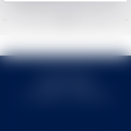
DE TRAVAUX PUBLICS
<<
<
...
156
157
158
159
160
161
162
...
>
>>
Cabinet MOUNIELOU
6 place Armand Marrast
31800 SAINT GAUDENS
Tél : 0562008877 - Fax : 0562008878