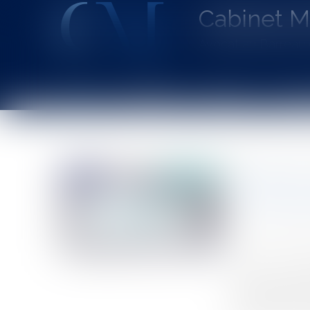
Cabinet 
Avocat au Barrea
Accueil
Le cabinet
L'équipe
Les dom
Vous êtes ici :
Accueil
Covid-19 : le report du second tour permet-il de nou
Covid-19 
listes éle
Auteur : DROU
Publié le :
23/0
Source :
www.eu
Si la mise en p
législation rel