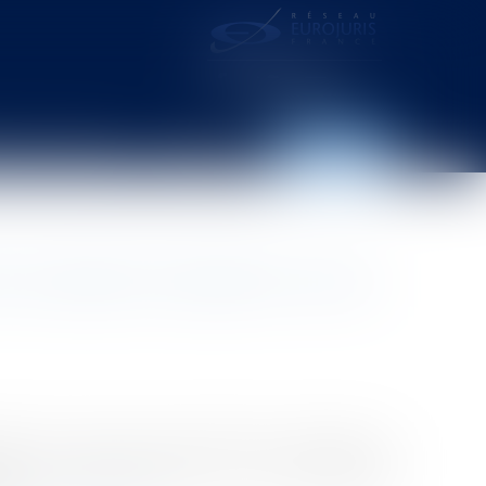
distance – webcam
Contact
Espace client
 nouvelles inscriptions sur les
isation du second tour des élections municipales, la
 dans ce contexte. L’article L. 17 du code électoral