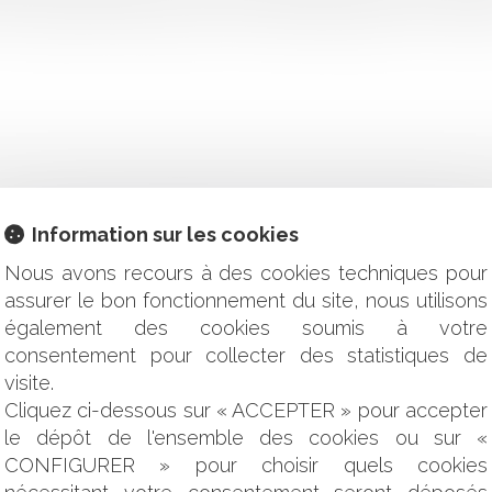
s demandes d'inscription sur les listes électorales, en vue de p
Information sur les cookies
UTORISATIONS D’URBANISME, DÉCLARATIONS PRÉALABLES E
Nous avons recours à des cookies techniques pour
'AIDE POUR LA DOMANIALITÉ PUBLIQUE ET LA COMMANDE 
assurer le bon fonctionnement du site, nous utilisons
ON DE CAPITAL NON MOTIVÉE PAR DES PERTES EN PÉRIODE D
également des cookies soumis à votre
ÉANCE DU TERME D’UN CONTRAT DE CRÉDIT MALGRÉ LA CRIS
consentement pour collecter des statistiques de
: QUELLES MESURES DANS LE GUIDE DE PRÉCONISATIONS DE
ÉPIDÉMIE DE CORONAVIRUS DE L’OPPBTP ?
visite.
LLANCE DES PATIENTS ET DES PERSONNES ÂGÉES DÉPENDA
Cliquez ci-dessous sur « ACCEPTER » pour accepter
MET-IL DE NOUVELLES INSCRIPTIONS SUR LES LISTES ÉLEC
le dépôt de l'ensemble des cookies ou sur «
ION DE LA SIGNATURE D'UN ACTE EN MAIRIE EN PÉRIODE 
CONFIGURER » pour choisir quels cookies
 VENTE SEUL L'IMMEUBLE INDIVIS, SANS L'ACCORD DES AUTR