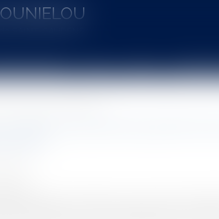
MOUNIELOU
u de SAINT-GAUDENS
aines d'intervention
Actus
Vidéos
Entretien à 
velles inscriptions sur les listes électorales ?
: le report du second tour permet-il de
ctorales ?
INEAU 1927
4/2020
rojuris.fr
lace de l’état d’urgence sanitaire est venue bouleverser l’organ
ative aux inscriptions sur les listes électorales n’a pas évolué