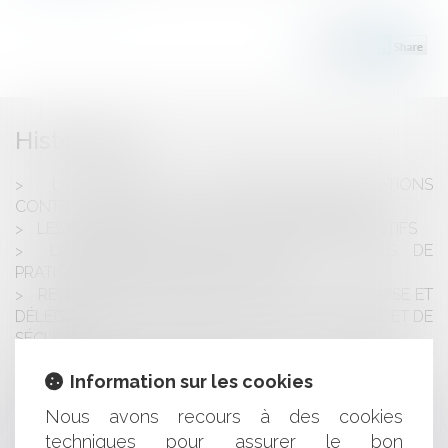
Historique
LE PRINCIPE DE LOYAUTÉ DES RELATIONS
CONTRACTUELLES : LE CAS DES CONCESSIONS
LES DÉCOMPTES GÉNÉRAUX SONT BIEN DÉFINITIFS
L’INDEMNISATION DES SOCIÉTÉS VICTIMES DE
PRATIQUES ANTICONCURRENTIELLES
RESPONSABILITÉ PÉNALE DU CHEF D’ENTREPRISE ET
DÉLÉGATION DE POUVOIR EN MATIÈRE D’HYGIÈNE ET DE
SÉCURITÉ
LA SAISIE CONSERVATOIRE N’A PAS À RESPECTER LE
Information sur les cookies
PRINCIPE DU CONTRADICTOIRE
CADASTRE, BORNAGE, LIMITES DE PROPRIÉTÉ ET
Nous avons recours à des cookies
REVENDICATION
techniques pour assurer le bon