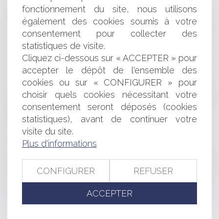
DONATIONS DÉGUISÉES, DONATIONS INDIRECTES :
fonctionnement du site, nous utilisons
LE MATCH DE LA (RE)QUALIFICATION FISCALE
également des cookies soumis à votre
PROCÉDURE D’APPEL : UNE CONFIRMATION DE
L’EFFET DÉVOLUTIF LIMITÉ DEPUIS LE DÉCRET DU 6 MAI
consentement pour collecter des
2017
statistiques de visite.
LES LIMITES À LA LIBERTÉ D’EXPRESSION DES
Cliquez ci-dessous sur « ACCEPTER » pour
REPRÉSENTANTS SYNDICAUX
accepter le dépôt de l'ensemble des
CONFIRMATION DE L’EXCLUSIVITÉ DES STATUTS
cookies ou sur « CONFIGURER » pour
POUR FIXER LES MODALITÉS DE DIRECTION DES SAS
choisir quels cookies nécessitant votre
LE DÉCRET D’APPLICATION DU 11 DÉCEMBRE 2019
consentement seront déposés (cookies
RÉFORMANT LA PROCÉDURE CIVILE : QUELS SONT LES
statistiques), avant de continuer votre
PRINCIPAUX CHANGEMENTS ?
LA RUPTURE CONVENTIONNELLE DANS LA
visite du site.
FONCTION PUBLIQUE : MODE D’EMPLOI
Plus d'informations
L’INOPPOSABILITÉ À UN ASSOCIÉ D’UNE CLAUSE
D’UN CONTRAT QU’IL A SIGNÉ EN SA SEULE QUALITÉ DE
CONFIGURER
REFUSER
GÉRANT
APRÈS LE DIVORCE, OCCUPER UN LOGEMENT
ACCEPTER
CONSTITUANT UN BIEN COMMUN N'EST PAS GRATUIT
DOMANIALITÉ PUBLIQUE ET CONCESSION :
ATTENTION À LA FISCALITÉ