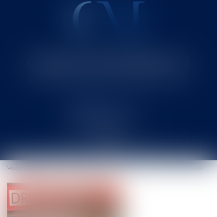
Cabinet MOUNIELOU
Avocat au Barreau de SAINT-GAUDENS
Ouvrir
le
Vous êtes ici :
Accueil
Domanialité publique et concession : attention à la fiscalité
menu