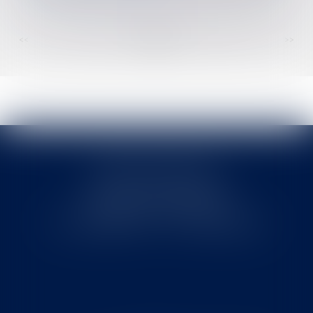
<<
<
...
93
94
95
96
97
98
99
...
>
>>
Cabinet MOUNIELOU
6 place Armand Marrast
31800 SAINT GAUDENS
Tél : 0562008877 - Fax : 0562008878