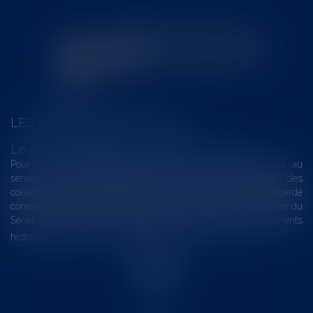
LES DERNIÈRES ACTUALITÉS
Le joug léger des monuments historiques
Pour une gestion patrimoniale des monuments historiques au
service du développement économique et touristique des
collectivités Le monument historique a longtemps été regardé
comme une charge. Le rapport que la commission de la culture du
Sénat a consacré, en juillet 2026, à la gestion des monuments
historiques invite à y voir aussi une ressour...
Lire la suite