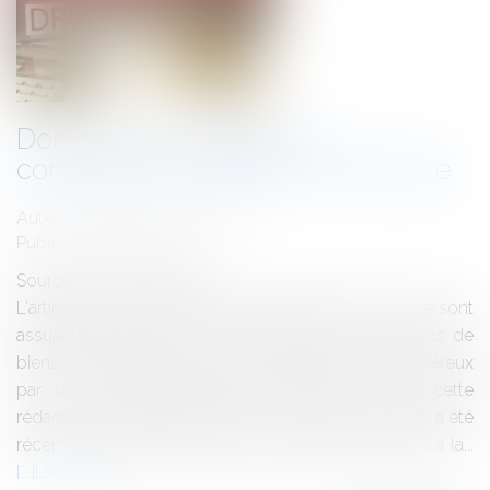
Domanialité publique et
concession : attention à la fiscalité
Auteur : DROUINEAU Thomas
Publié le :
29/01/2020
Source :
www.eurojuris.fr
L'article 256 du code général des impôts prévoit que sont
assujettis à la taxe sur la valeur ajoutée les livraisons de
biens et prestations de services effectués à titre onéreux
par un assujetti agissant en tant que tel. Sur cette
rédaction, la cour administrative d'appel de Versailles a été
récemment appelée à rendre une décision relative à la...
Lire la suite