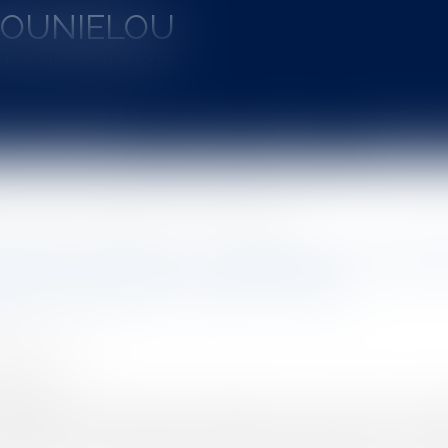
MOUNIELOU
u de SAINT-GAUDENS
aines d'intervention
Actus
Vidéos
Entretien à 
tion d'une convention d'occupation du domaine public routier
 domaine public : modalités de contes
ion du domaine public routier
UINEAU Thomas
3/2023
rojuris.fr
endu le 2 février 2023 sous le numéro 22 LY 00 917, la cour ad
 l'examen des modalités d'autorisation de travaux sur des