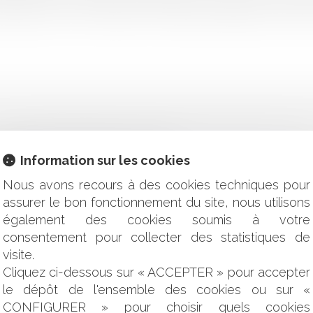
ticulièrement, une association contestait l'implantation d'éolienn
COMMENT ÇA MARCHE ? (OU PAS)
Information sur les cookies
ION
E PUBLIQUE À L'ÉPREUVE DE LA HAUSSE DES PRIX DE CER
Nous avons recours à des cookies techniques pour
R LES PROPRIÉTAIRES D’UN BIEN IMMOBILIER EN 2023
assurer le bon fonctionnement du site, nous utilisons
MISSION
également des cookies soumis à votre
OGUES DES ÉLUS LOCAUX À COMPTER DU 1ER JUIN 2023
consentement pour collecter des statistiques de
D'EXPRESSION AU TRAVAIL ? QUELS ABUS DU SALARIÉ PEU
visite.
Cliquez ci-dessous sur « ACCEPTER » pour accepter
IFIÉE D’HOMICIDE INVOLONTAIRE ?
ON DROIT DE LA CONSOMMATION
le dépôt de l'ensemble des cookies ou sur «
CONFIGURER » pour choisir quels cookies