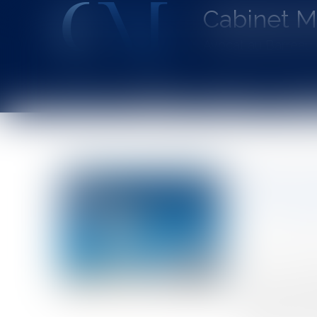
Cabinet 
Avocat au Barrea
Accueil
Le cabinet
L'équipe
Les dom
Vous êtes ici :
Accueil
Éolien et domaine public : modalités de contesta
Éolien et
d'occupat
Auteur : DRO
Publié le :
02/0
Source :
www.eu
Dans un arrêt r
contribution à