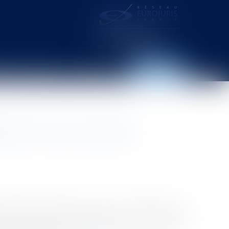
distance – webcam
Contact
Espace client
tation d'une convention
ministrative d'appel de Lyon est venue apporter sa
 voies de la commune appartenant à son domaine