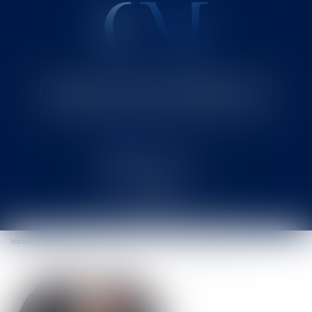
Cabinet MOUNIELOU
Avocat au Barreau de SAINT-GAUDENS
Ouvrir
le
Vous êtes ici :
Accueil
menu
Garde à vue, harcèlement sexuel, tromperie ... Actualité des QPC