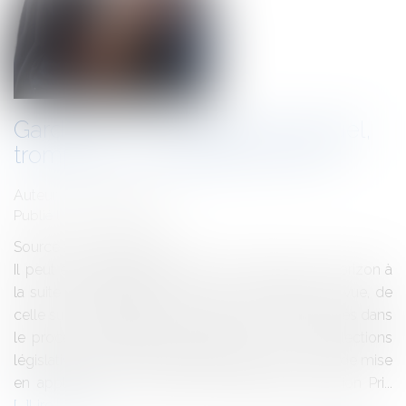
Garde à vue, harcèlement sexuel,
tromperie ... Actualité des QPC
Auteur : FORTUNET Eric
Publié le :
22/05/2012
Source :
www.eurojuris.fr
Il peut être intéressant de faire un rapide tour d’horizon à
la suite de l’abrogation de la loi sur les gardes à vue, de
celle sur le harcèlement sexuel et des QPC évoqués dans
le procès du Médiator.Complainte en vue des élections
législativesIl peut être intéressant, après deux ans de mise
en application de la réforme instituant la Question Pri...
Lire la suite