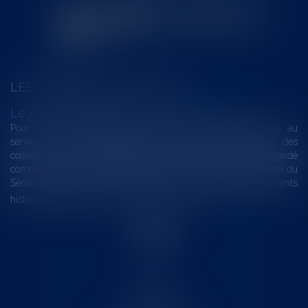
LES DERNIÈRES ACTUALITÉS
Le joug léger des monuments historiques
Pour une gestion patrimoniale des monuments historiques au
service du développement économique et touristique des
collectivités Le monument historique a longtemps été regardé
comme une charge. Le rapport que la commission de la culture du
Sénat a consacré, en juillet 2026, à la gestion des monuments
historiques invite à y voir aussi une ressour...
Lire la suite
Accueil
Le cabinet
L'équipe