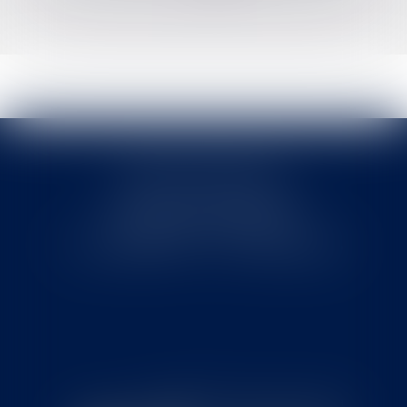
>>
Cabinet MOUNIELOU
6 place Armand Marrast
31800 SAINT GAUDENS
Tél : 0562008877 - Fax : 0562008878