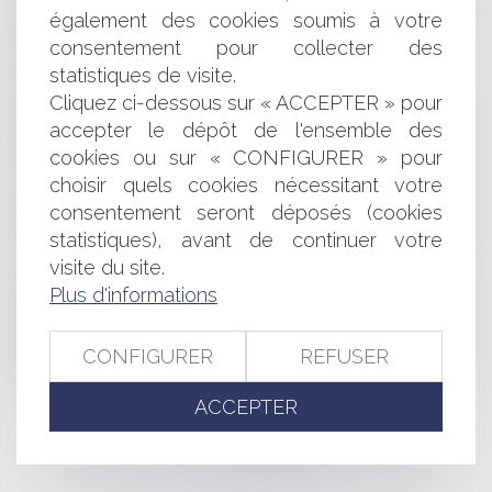
AIDES POUR LA GARDE D'ENFANTS: MAJORATION DU
également des cookies soumis à votre
COMPLÉMENT LIBRE CHOIX DU MODE DE GARDE
consentement pour collecter des
L'ARRÊT EBAY / LVMH PARTIELLEMENT CASSÉ
statistiques de visite.
PRINCIPE DE PARITÉ DANS LES NOMINATIONS AU
Cliquez ci-dessous sur « ACCEPTER » pour
SEIN DE LA HAUTE FONCTION PUBLIQUE
accepter le dépôt de l'ensemble des
SANCTIONS EN CAS DE TRICHE AUX ÉPREUVES DU
cookies ou sur « CONFIGURER » pour
BACCALAURÉAT
choisir quels cookies nécessitant votre
ENTREPRISES: UN GUIDE DE L'ÉCO-CITOYEN AU
BUREAU
consentement seront déposés (cookies
LES AGENTS DE LA VENTE PUBLIQUE DE MEUBLES
statistiques), avant de continuer votre
L'AMBIVALENCE DE L'INSTITUTIONNALISATION DE
visite du site.
L'ÉPOUSE DU PRÉSIDENT DE LA RÉPUBLIQUE
Plus d'informations
LE RÔLE DE L'ÉPOUSE DU PRÉSIDENT DE LA
RÉPUBLIQUE EN DROIT FRANÇAIS
CONFIGURER
REFUSER
NOUVELLE ORGANISATION DES ENQUÊTES
RÉALISÉES PAR LES AGENTS DE LA DGCCRF
ACCEPTER
<<
<
...
252
253
254
255
256
257
258
...
>