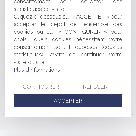
consentement pour collecter des
CONFORMITÉ À LA CONSTITUTION
RECLASSEMENT DU SALARIÉ INAPTE : PAS
statistiques de visite.
D'OBLIGATION POUR L'EMPLOYEUR D'ASSURER UNE
Cliquez ci-dessous sur « ACCEPTER » pour
FORMATION SUR UN MÉTIER DIFFÉRENT
accepter le dépôt de l'ensemble des
LA SÉCURITÉ DU DON DU SANG DEVANT LA JUSTICE
cookies ou sur « CONFIGURER » pour
PRÉCISIONS SUR LES CONDITIONS DE
choisir quels cookies nécessitant votre
FONCTIONNEMENT ET D'ORGANISATION DES EHPAD
consentement seront déposés (cookies
REDRESSEMENT JUDICIAIRE DU DÉBITEUR ET
statistiques), avant de continuer votre
VALIDITÉ DE LA SAISIE-ATTRIBUTION DILIGENTÉE
CONCOMITAMMENT
visite du site.
MODE D’EMPLOI DU RETRAIT DE LA DÉLÉGATION DE
Plus d'informations
FONCTIONS ACCORDÉE À L’ADJOINT AU MAIRE
CRÉATION DU CADRE D'EMPLOIS DES INFIRMIERS DE
CONFIGURER
REFUSER
SAPEURS-POMPIERS PROFESSIONNELS
LE SECRET ABSOLU DES DÉLIBÉRATIONS
ACCEPTER
<<
<
...
150
151
152
153
154
155
156
...
>
>>