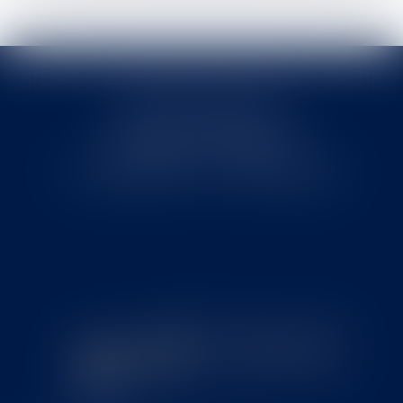
Cabinet MOUNIELOU
6 place Armand Marrast
31800 SAINT GAUDENS
Tél : 0562008877 - Fax : 0562008878