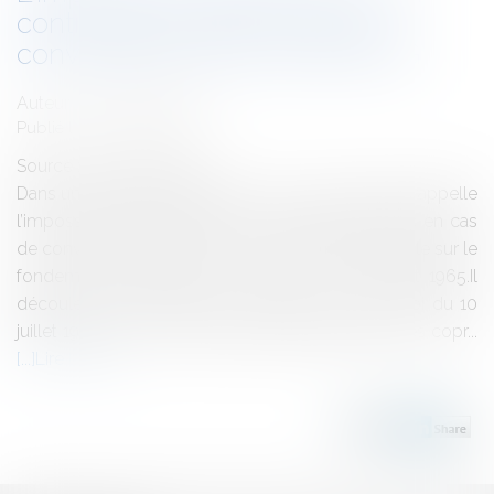
contrat de syndic en cas de
convocation d’une seconde AG
Auteur : MASSON Marien
Publié le :
20/09/2016
Source :
www.eurojuris.fr
Dans un arrêt du 12 mai 2016, la cour de cassation rappelle
l’impossible renégociation d’un contrat de syndic en cas
de convocation d’une seconde assemblée générale sur le
fondement de l’article 25-1 de la loi du 10 juillet 1965.Il
découle des dispositions de l’article 25-1 de la loi du 10
juillet 1965 que « lorsque l’assemblée générale des copr...
Lire la suite