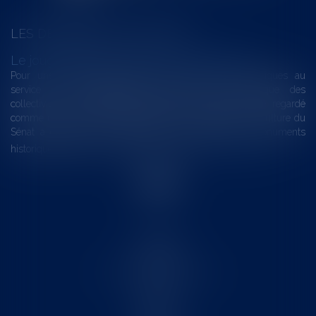
LES DERNIÈRES ACTUALITÉS
Le joug léger des monuments historiques
Pour une gestion patrimoniale des monuments historiques au
service du développement économique et touristique des
collectivités Le monument historique a longtemps été regardé
comme une charge. Le rapport que la commission de la culture du
Sénat a consacré, en juillet 2026, à la gestion des monuments
historiques invite à y voir aussi une ressour...
Lire la suite
Accueil
Le cabinet
L'équipe
Les domaines d'intervention
Actus
Contact
Eurojuris