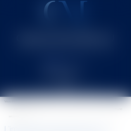
Cabinet MOUNIELOU
Avocat au Barreau de SAINT-GAUDENS
Ouvrir
le
Vous êtes ici :
Accueil
menu
L'impossible renégociation d’un contrat de syndic en cas de convocation d’une
seconde AG
L'impossible renégociation d’un