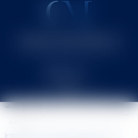
Cabinet MOUNIELOU
Avocat au Barreau de SAINT-GAUDENS
Ouvrir
le
Vous êtes ici :
Accueil
menu
Interdiction de déplacements de supporters en cas de risques d'atteinte à
l'ordre public
Interdiction de déplacements de