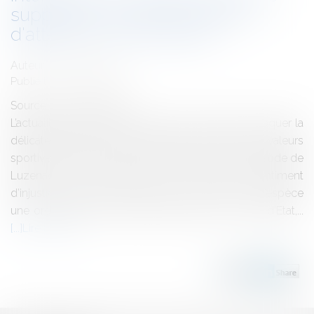
supporters en cas de risques
d'atteinte à l'ordre public
Auteur : COSTA Olivier
Publié le :
30/10/2014
Source :
www.eurojuris.fr
L’actualité nous donne, à nouveau, l’occasion d’évoquer la
délicate et fragile coexistence entre le Droit et les valeurs
sportives.CE ord. 12 sept. Association "Tigers" L’épisode de
Luzenac à peine refermé, voici qu’un autre sentiment
d’injustice émane d’une décision de justice, en l’espèce
une ordonnance de référé rendue par le Conseil d’Etat,...
Lire la suite