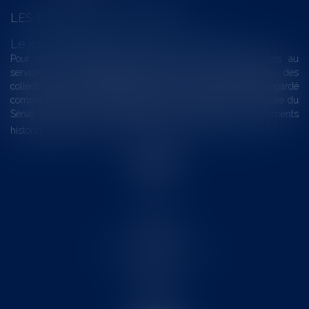
LES DERNIÈRES ACTUALITÉS
Le joug léger des monuments historiques
Pour une gestion patrimoniale des monuments historiques au
service du développement économique et touristique des
collectivités Le monument historique a longtemps été regardé
comme une charge. Le rapport que la commission de la culture du
Sénat a consacré, en juillet 2026, à la gestion des monuments
historiques invite à y voir aussi une ressour...
Lire la suite
Accueil
Le cabinet
L'équipe
Les domaines d'intervention
Actus
Contact
Eurojuris
Honoraires