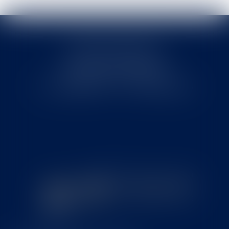
Cabinet MOUNIELOU
6 place Armand Marrast
31800 SAINT GAUDENS
Tél : 0562008877 - Fax : 0562008878