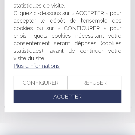
BAIL COMMERCIAL: MODIFICATION DU LOYER EN
statistiques de visite.
COURS DE BAIL ET LOYER DE RÉFÉRENCE
Cliquez ci-dessous sur « ACCEPTER » pour
SUR LA RÉFORME DES PROFESSIONS
accepter le dépôt de l'ensemble des
RÉGLEMENTÉES DU DROIT
cookies ou sur « CONFIGURER » pour
AUGMENTATION DES TARIFS DE GAZ ET
D'ÉLECTRICITÉ ET OBLIGATION D'INFORMATION DES
choisir quels cookies nécessitant votre
CONSOMMATEURS
consentement seront déposés (cookies
LES CONDITIONS DE LA PROCÉDURE DE
statistiques), avant de continuer votre
DESTITUTION DU PRÉSIDENT DE LA RÉPUBLIQUE
visite du site.
PRÉCISÉES
Plus d'informations
PASSAGE EN DIFFUSION GRATUITE DE LCI: PAS DE
SUSPENSION DE LA DÉCISION DU CSA
MICRO-ENTREPRISES: ALLÉGEMENT DES
CONFIGURER
REFUSER
OBLIGATIONS DE PUBLICITÉ DES COMPTES ANNUELS
ACCEPTER
<<
<
...
184
185
186
187
188
189
190
...
>
>>