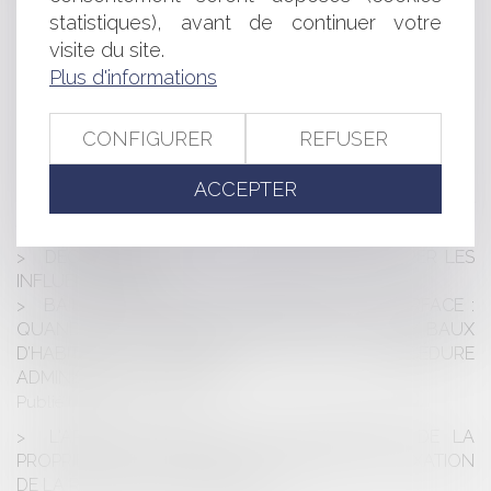
SUBROGATION
statistiques), avant de continuer votre
NOUVELLE OBLIGATION DÉCLARATIVE POUR LES
visite du site.
PROPRIÉTAIRES D’UN BIEN IMMOBILIER : DÉCLARATION
Plus d'informations
DES BIENS IMMOBILIERS ET RISQUES DE SANCTION
FONCTION PUBLIQUE TERRITORIALE : LE DÉLAI
IMPARTI AU CONSEIL DE DISCIPLINE POUR SE
CONFIGURER
REFUSER
PRONONCER SUR UNE SANCTION
INTERPRÉTATION EXTENSIVE DU CARACTÈRE NON
ACCEPTER
APPARENT DU DÉSORDRE À LA RÉCEPTION : POINT
TROP N'EN FAUT !
DÉCRYPTAGE DE LA LOI VISANT À ENCADRER LES
INFLUENCEURS
BAIL D'HABITATION ET ERREUR SUR LA SURFACE :
QUAND LA PROCÉDURE CIVILE SPÉCIFIQUE AUX BAUX
D’HABITATION S’INSPIRE DE LA PROCÉDURE
ADMINISTRATIVE, EN PIRE
Publié le :
15/06/2023
L'ARTICLE L 2125-3 DU CODE GÉNÉRAL DE LA
PROPRIÉTÉ DES PERSONNES PUBLIQUES : LA FIXATION
DE LA REDEVANCE DOMANIALE