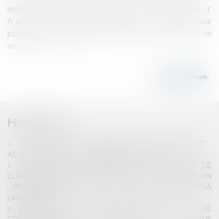
résidence d'un membre de sa famille est subordonné : 1°
A la demande écrite de la personne qui a qualité pour
pourvoir aux funérailles et justifie de son état-civil et de
son dom...
Lire la suite
Historique
DÉBAUCHER LES SALARIÉS D’UN CONCURRENT :
ATTENTION À LA CONCURRENCE DÉLOYALE !
LOI LITTORAL - ARTICLE L. 121-8 DU CODE DE
L’URBANISME MODIFIÉ PAR L’ARTICLE 42 DE LA LOI ELAN
: PRÉCISIONS SUR LA NOTION DE « SECTEURS DÉJÀ
URBANISÉS »
L’INTERRUPTION DE LA PRESCRIPTION DU TITRE DE