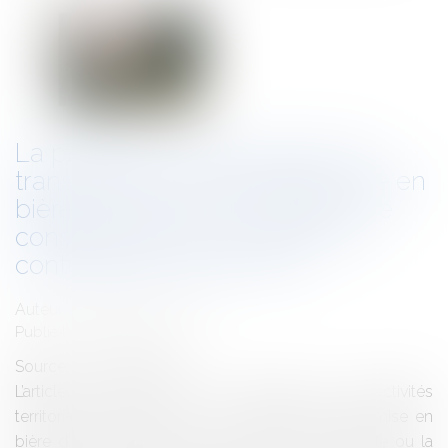
La procédure d'autorisation de
transport d'un corps avant mise en
bière menée par un médecin ne
constitue pas une fonction de
contrôle prévue par la loi
Auteur : PORCHET Thomas
Publié le :
26/06/2023
Source :
www.eurojuris.fr
L’article R. 2213-8 du code général des collectivités
territoriales, dispose que : « Le transport avant mise en
bière d'une personne décédée vers son domicile ou la