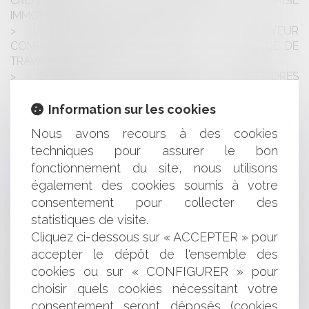
CRÉANCE PAR LE COMMANDEMENT DE SAISIE
IMMOBILIÈRE ET SES ALÉAS
L’OBLIGATION DE SÉCURITÉ DE L'EMPLOYEUR
COMPREND LA PRISE EN COMPTE DE LA CHARGE DE
TRAVAIL DU SALARIÉ
GARANTIE RC DÉCENNALE ET DÉSORDRES
ÉVOLUTIFS
CARACTÈRE MANIFESTEMENT EXCESSIF DES
Information sur les cookies
PÉNALITÉS ET GROUPEMENT SOLIDAIRE
Nous avons recours à des cookies
LA PROCÉDURE D'AUTORISATION DE TRANSPORT
techniques pour assurer le bon
D'UN CORPS AVANT MISE EN BIÈRE MENÉE PAR UN
fonctionnement du site, nous utilisons
MÉDECIN NE CONSTITUE PAS UNE FONCTION DE
CONTRÔLE PRÉVUE PAR LA LOI
également des cookies soumis à votre
NÉONICOTINOÏDES : LE CONSEIL D’ÉTAT ANNULE LES
consentement pour collecter des
DÉROGATIONS PROVISOIRES ACCORDÉES POUR LEUR
statistiques de visite.
UTILISATION
Cliquez ci-dessous sur « ACCEPTER » pour
LA PERTE DU RECOURS SUBROGATOIRE DE
accepter le dépôt de l'ensemble des
L'ASSUREUR DU FAIT DE L'INSTRUCTION D'UNE
cookies ou sur « CONFIGURER » pour
DÉCLARATION DE SINISTRE DOMMAGES OUVRAGE
choisir quels cookies nécessitant votre
TARDIVE N'EMPORTE PAS LA DÉCHÉANCE DE GARANTIE
DE L'ASSURÉ SUR LE FONDEMENT DE L'EXCEPTION DE
consentement seront déposés (cookies