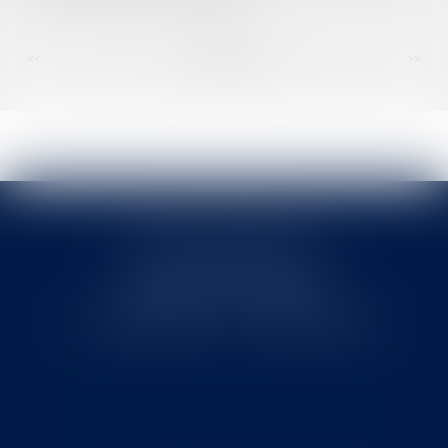
<<
<
...
41
42
43
44
45
46
47
...
>
>>
Cabinet MOUNIELOU
6 place Armand Marrast
31800 SAINT GAUDENS
Tél : 0562008877 - Fax : 0562008878