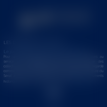
LES DERNIÈRES ACTUALITÉS
Le joug léger des monuments historiques
Pour une gestion patrimoniale des monuments historiques au
service du développement économique et touristique des
collectivités Le monument historique a longtemps été regardé
comme une charge. Le rapport que la commission de la culture du
Sénat a consacré, en juillet 2026, à la gestion des monuments
historiques invite à y voir aussi une ressour...
Lire la suite