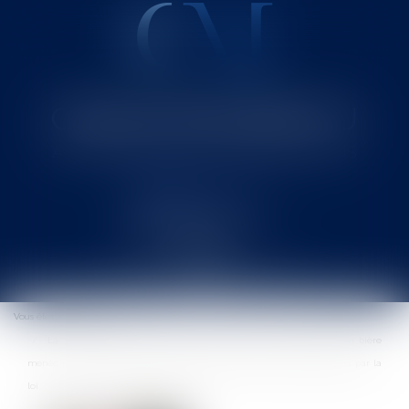
Cabinet MOUNIELOU
Avocat au Barreau de SAINT-GAUDENS
Ouvrir
le
Vous êtes ici :
Accueil
menu
La procédure d'autorisation de transport d'un corps avant mise en bière
menée par un médecin ne constitue pas une fonction de contrôle prévue par la
loi