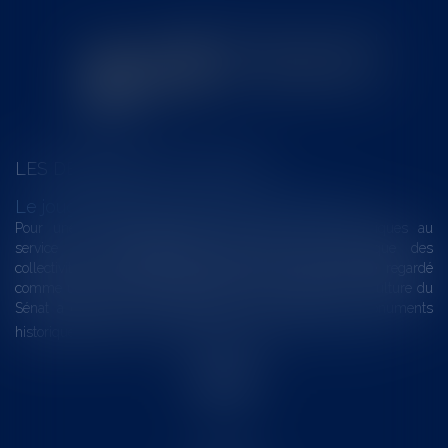
LES DERNIÈRES ACTUALITÉS
Le joug léger des monuments historiques
Pour une gestion patrimoniale des monuments historiques au
service du développement économique et touristique des
collectivités Le monument historique a longtemps été regardé
comme une charge. Le rapport que la commission de la culture du
Sénat a consacré, en juillet 2026, à la gestion des monuments
historiques invite à y voir aussi une ressour...
Lire la suite