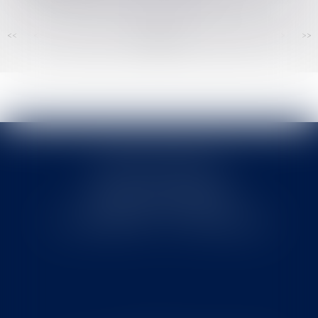
<<
<
...
146
147
148
149
150
151
152
...
>
>>
Cabinet MOUNIELOU
6 place Armand Marrast
31800 SAINT GAUDENS
Tél : 0562008877 - Fax : 0562008878