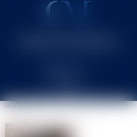
Cabinet MOUNIELOU
Avocat au Barreau de SAINT-GAUDENS
Ouvrir
le
Vous êtes ici :
Accueil
menu
L’acquisition et la détention d’armes à feu ou d’armes blanches