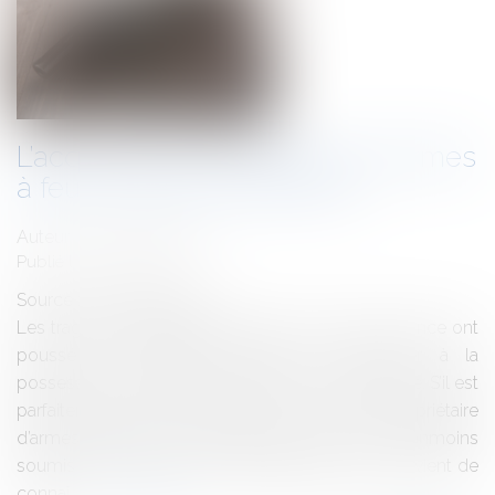
L’acquisition et la détention d’armes
à feu ou d’armes blanches
Auteur : BROGINI Benoît
Publié le :
05/01/2017
Source :
www.eurojuris.fr
Les tragiques attentats terroristes survenus en France ont
poussé de nombreux français à s’intéresser à la
possession ou la détention d’armes à leur domicile. S’il est
parfaitement légal en France de pouvoir être propriétaire
d’armes létales ou incapacitantes, cela reste néanmoins
soumis à des règles très contraignantes qu’il convient de
connaî...
Lire la suite