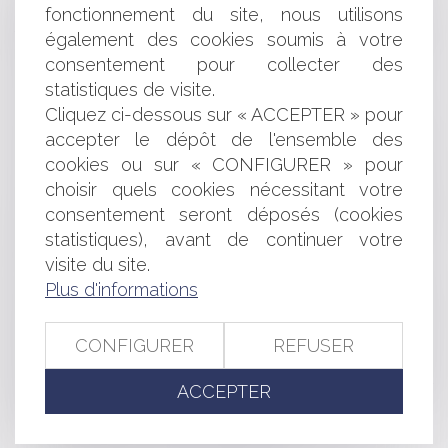
fonctionnement du site, nous utilisons
DÉLAI IMPARTI PAR LE JUGE POUR EFFECTUER DES
TRAVAUX DE MISE EN CONFORMITÉ
également des cookies soumis à votre
CONSTRUCTION: ABAISSEMENT DU SEUIL À PARTIR
consentement pour collecter des
DUQUEL IL FAUT PASSER PAR UN ARCHITECTE
statistiques de visite.
DROIT DE RÉTRACTATION ET PROFESSIONNELS
Cliquez ci-dessous sur « ACCEPTER » pour
PROTECTION DES CONSOMMATEURS CONTRE LES
accepter le dépôt de l'ensemble des
CLAUSES ABUSIVES: UN AVIS DE LA COUR DE
cookies ou sur « CONFIGURER » pour
CASSATION
choisir quels cookies nécessitant votre
AUTORISATIONS D'EXPLOITATIONS COMMERCIALES:
ALLONGEMENT DE LA DURÉE POUR LES GRANDES
consentement seront déposés (cookies
SURFACES DE VENTE
statistiques), avant de continuer votre
MARCHÉS PUBLICS: LA FACTURE ÉLECTRONIQUE
visite du site.
BIENTÔT OBLIGATOIRE
Plus d'informations
LES RETARDS DE TRAINS TGV ET INTERCITÉS
DÉSORMAIS INDEMNISÉS À PARTIR DE 30 MINUTES DE
CONFIGURER
REFUSER
RETARD
POINT DE DÉPART DU DÉLAI DE PRESCRIPTION DE
L'ACTION EN RECOUVREMENT D'UN PRÊT
ACCEPTER
PROFESSIONNEL
MARQUES: LA SAISIE-CONTREFAÇON