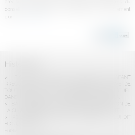
préciser que l’absence de majorité des membres du
conseil de discipline sur la proposition de licenciement
d’un...
Lire la suite
Historique
LE CARACTÈRE DÉFINITIF D’UNE DÉCISION JUGEANT
IRRÉGULIÈRE L’OFFRE D’UN CANDIDAT LE PRIVE DE
TOUT INTÉRÊT À AGIR EN RÉFÉRÉ PRÉCONTRACTUEL
DANS LE CADRE DE LA PROCÉDURE D’ATTRIBUTION
BAIL COMMERCIAL : CONDITIONS D’APPLICATION DE
LA CLAUSE RÉSOLUTOIRE ET OCCUPATION ILLICITE
POURPARLERS, CONTRAT, CONVENTION : QUI DIT
FLOU, DIT LOUP
Publié le :
28/08/2023