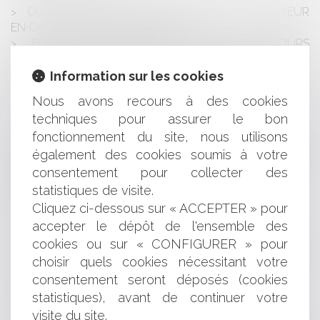
QUELLES SONT LES OBLIGATIONS DE L'EMPLOYEUR
EN CAS DE FORTES CHALEURS ?
FONCTION PUBLIQUE TERRITORIALE : RECOURS
ABUSIF AUX CDD ET DROIT À INDEMNISATION DE
L’AGENT
Information sur les cookies
LE RECLASSEMENT DU SALARIÉ DÉCLARÉ INAPTE
Nous avons recours à des cookies
SOUS CONTRÔLE DU MÉDECIN DU TRAVAIL :
techniques pour assurer le bon
NOUVELLE PRÉCISION DE LA COUR DE CASSATION
fonctionnement du site, nous utilisons
MARCHÉS PUBLICS : POINT DE DÉPART DU DÉLAI
OUVERT AU TITULAIRE POUR TRANSMETTRE SON
également des cookies soumis à votre
PROJET DE DÉCOMPTE FINAL EN L’ABSENCE DE
consentement pour collecter des
DÉCISION DE RÉCEPTION
statistiques de visite.
DÉONTOLOGIE DES PRATICIENS DE SANTÉ :
Cliquez ci-dessous sur « ACCEPTER » pour
CONCILIER LANCEUR D’ALERTE ET RAPPORTS DE
accepter le dépôt de l'ensemble des
BONNE CONFRATERNITÉ
cookies ou sur « CONFIGURER » pour
INTERDICTION DU RENOUVELLEMENT
choisir quels cookies nécessitant votre
AUTOMATIQUE DES CONCESSIONS D’OCCUPATION DU
consentement seront déposés (cookies
DOMAINE PUBLIC MARITIME
PANNEAUX PHOTOVOLTAÏQUES ET ÉLÉMENTS
statistiques), avant de continuer votre
D'ÉQUIPEMENT
visite du site.