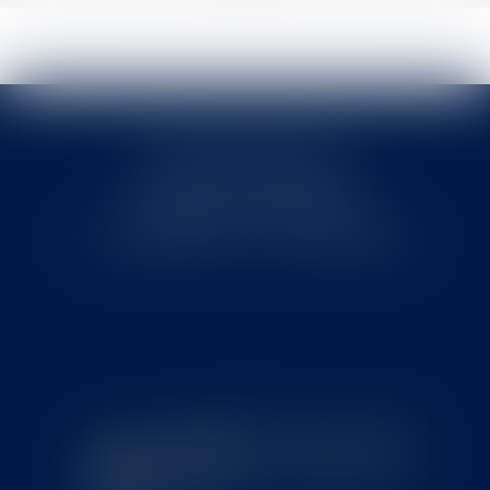
Cabinet MOUNIELOU
6 place Armand Marrast
31800 SAINT GAUDENS
Tél : 0562008877 - Fax : 0562008878