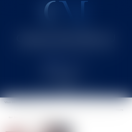
Cabinet MOUNIELOU
Avocat au Barreau de SAINT-GAUDENS
Ouvrir
le
Vous êtes ici :
Accueil
menu
Licenciement du fonctionnaire pour insuffisance professionnelle : précisions
sur l’avis du conseil de discipline