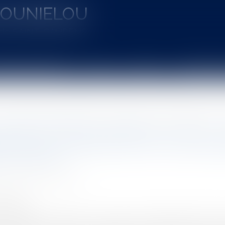
MOUNIELOU
u de SAINT-GAUDENS
aines d'intervention
Actus
Vidéos
Entretien à 
indemnisation des préjudices extrapatrimoniaux n’implique pas de nouvelle appréciation du lie
rofessionnelle imputable au service : 
imoniaux n’implique pas de nouvelle ap
t le service
ON CHARRIER Capucine
/2025
rojuris.fr
re, il convient de rappeler ce que beaucoup d’agents publics ig