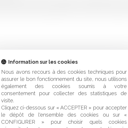
imputable au service peut engager la responsabilité de son 
uver une faute de cette dernière. CE, 5 juin 2025, n° 472198, B D
Information sur les cookies
T RÉGIME D’ÉTALEMENT DU NOUVEAU LOYER COMMERCIAL
Nous avons recours à des cookies techniques pour
U SERVICE : L’INDEMNISATION DES PRÉJUDICES EXTRA
assurer le bon fonctionnement du site, nous utilisons
E SERVICE
également des cookies soumis à votre
SIONS SUR L'APPRÉCIATION DE LA VALEUR PROBANTE DU R
consentement pour collecter des statistiques de
TE DU TIERS VICTIME À L’ENCONTRE DE L’ASSUREUR DU CON
visite.
TOUR ÉTENDU À CERTAINS TIERS AU CONTRAT
LEUR DROIT AU SILENCE EN CAS DE PROCÉDURE DISCIPLINA
Cliquez ci-dessous sur « ACCEPTER » pour accepter
LA MODIFICATION DES FACTEURS LOCAUX DE COMMERCIAL
le dépôt de l'ensemble des cookies ou sur «
NU DANS LE GARAGE D’UN IMMEUBLE EST UN ACCIDENT DE
CONFIGURER » pour choisir quels cookies
 DE CONTREFAÇON SANS DÉCISION DE JUSTICE CONSTITUE 