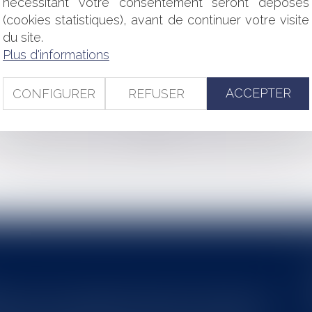
nécessitant votre consentement seront déposés
S : VOLONTÉ DU DÉFUNT ET PERSONNE QUALIFIÉE
(cookies statistiques), avant de continuer votre visite
T MISE EN CAUSE DU SYNDIC
du site.
Plus d'informations
UVE DES DÉPENSES PROFESSIONNELLES !
XPERT-COMPTABLE : LE DÉLAI BUTOIR DE VINGT ANS
XERCICE DE LA LIBERTÉ RELIGIEUSE DANS LA VIE PERSONNE
ACCEPTER
CONFIGURER
REFUSER
<<
<
...
5
6
7
8
9
10
11
...
>
>>
s au service du développement économique et touristique des