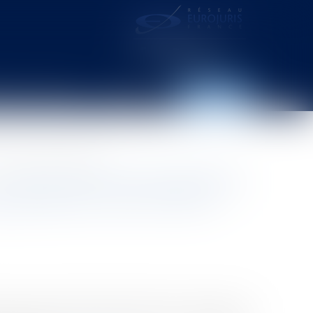
distance – webcam
Contact
Espace client
n entre la maladie et le service
L’indemnisation des préjudices
préciation du lien entre la
norent. Tout fonctionnaire victime d’un accident ou