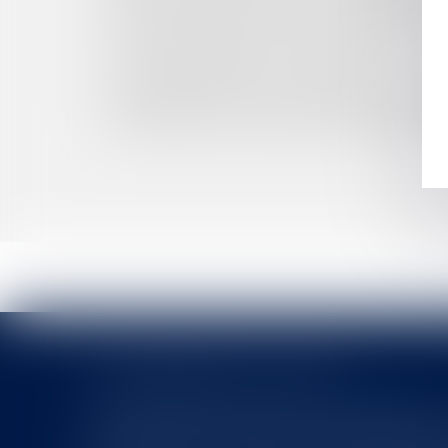
RÉSOLUTION POST-MORTEM DES FUNÉRAILLE
ACTION INDIVIDUELLE DU COPROPRIÉTAIRE E
CLAUSE DE PRÉCIPUT ET PARTAGE
LOUEURS EN MEUBLÉ : ATTENTION À LA PRE
PRESCRIPTION DE LA RESPONSABILITÉ DE L’E
LICENCIEMENT DISCIPLINAIRE FONDÉ SUR L’E
LES DERNIÈRES ACTUALITÉS
Le joug léger des monuments historiques
Pour une gestion patrimoniale des monuments historique