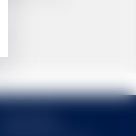
LLE
Cabinet MOUNIELOU
6 place Armand Marrast
31800 SAINT GAUDENS