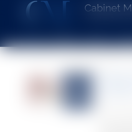
Cabinet 
Avocat au Barrea
Accueil
Le cabinet
L'équipe
Les dom
Vous êtes ici :
Accueil
Maladie professionnelle imputable au service : L’
Maladie p
extrapatr
maladie e
Auteur : VARR
Publié le :
10/11
Source :
www.eu
A titre liminai