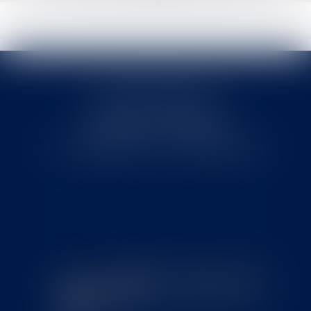
Cabinet MOUNIELOU
6 place Armand Marrast
31800 SAINT GAUDENS
Tél : 0562008877 - Fax : 0562008878