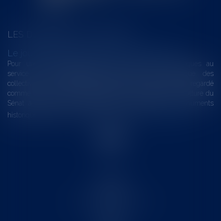
LES DERNIÈRES ACTUALITÉS
Le joug léger des monuments historiques
Pour une gestion patrimoniale des monuments historiques au
service du développement économique et touristique des
collectivités Le monument historique a longtemps été regardé
comme une charge. Le rapport que la commission de la culture du
Sénat a consacré, en juillet 2026, à la gestion des monuments
historiques invite à y voir aussi une ressour...
Lire la suite
Accueil
Le cabinet
L'équipe
Les domaines d'intervention
Actus
Contact