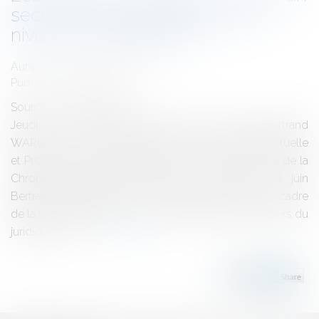
secteur qui recrute? Avec quel
niveau de qualification ?
Auteur : WARUSFEL Bertrand
Publié le :
02/06/2016
Source :
www.eurojuris.fr
Jeudi 2 juin 2016, Bruno BEART recevait Bertrand
WARUSFEL, Avocat Spécialiste en Propriété Intellectuelle
et Professeur à l’Université de LILLE 2, dans le cadre de la
Chronique Emploi.Bruno BEART recevait jeudi 2 juin
Bertrand WARUSFEL, sur France Bleu Nord dans le cadre
de la Chronique Emploi, sur le sujet suivant:Les métiers du
juridique – est...
Lire la suite