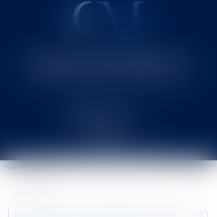
Cabinet MOUNIELOU
Avocat au Barreau de SAINT-GAUDENS
Ouvrir
le
Vous êtes ici :
Accueil
menu
Les métiers du juridique : est-ce un secteur qui recrute? Avec quel niveau de
qualification ?
Les métiers du juridique : est-ce un