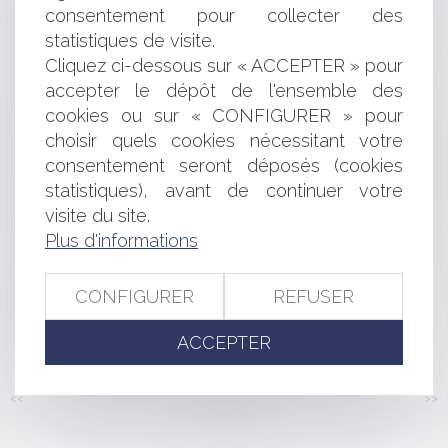
CONCURRENCE ENTRE AGENCES IMMOBILIÈRES ET
consentement pour collecter des
ABSENCE D'EXCLUSIVITÉ
statistiques de visite.
LA PUBLICITÉ GRAND FORMAT AUTORISÉE DANS LES
Cliquez ci-dessous sur « ACCEPTER » pour
STADES
accepter le dépôt de l'ensemble des
UNE PISCINE SEMI-ENTERRÉE CONSTITUE UN
cookies ou sur « CONFIGURER » pour
ÉLÉMENT BÂTI QUI DOIT ÊTRE PRIS EN COMPTE DANS LE
CALCUL DE LA TAXE FONCIÈRE
choisir quels cookies nécessitant votre
RECOURS EN ANNULATION D'UN PERMIS DE
consentement seront déposés (cookies
CONSTRUIRE : LA COMMUNE N'EST PAS UN TIERS
statistiques), avant de continuer votre
COMME LES AUTRES
visite du site.
FACEBOOK CHANGE SES RÈGLES SUR LA PUBLICITÉ
Plus d'informations
CIBLÉE
OBLIGATION D'ENTRETENIR SON JARDIN ET
POUVOIR DE POLICE DU MAIRE
CONFIGURER
REFUSER
TRAVAUX SUR BÂTIMENTS AGRICOLES : LA
GARANTIE DÉCENNALE
ACCEPTER
<<
<
...
155
156
157
158
159
160
161
...
>
>>