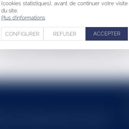
RÉE EN VIGUEUR AU 1ER JUILLET 2016
(cookies statistiques), avant de continuer votre visite
S LE CADRE DE L'ÉTAT D'URGENCE AVANT LA LOI DU
du site.
Plus d'informations
ÔT EN FAVEUR DU SPECTACLE VIVANT
E DURÉE AUGMENTÉE ET DEUX NOUVEAUX CAS
ACCEPTER
CONFIGURER
REFUSER
<<
<
...
149
150
151
152
153
154
155
...
>
>>
s au service du développement économique et touristique des
egardé comme une charge. Le rapport que la commission de la
des monuments historiques invite à y voir aussi une ressour...