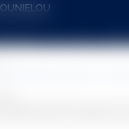
MOUNIELOU
u de SAINT-GAUDENS
aines d'intervention
Actus
Vidéos
Entretien à 
re 2016
gants obligatoires à partir du 20 nove
9/2016
rojuris.fr
9 septembre 2016 rend obligatoire le port de gants pour les 
ur, de quadricycle à moteur ou de cyclomoteur en circulation.
 le décret du 19 septembre 2016 prévoit l'obligation pour les c