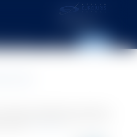
distance – webcam
Contact
Espace client
mbre 2016
conducteurs et les passagers de motocyclette, de
 Afin de limiter les blessures graves aux mains et
onducteurs e...
Lire la suite