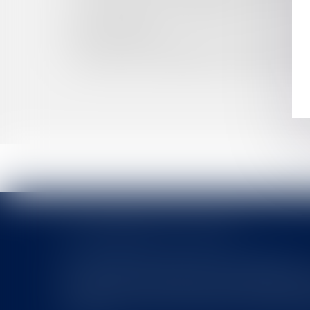
LA NOUVELLE SIGNATURE ÉLECTRONIQUE ENT
PERQUISITIONS ADMINISTRATIVES DAN
CONSTITUTIONNEL
PARUTION DU DÉCRET SUR LE CRÉDIT D’IMP
CONGÉS POUR ÉVÉNEMENTS FAMILIAUX: UN
LES DERNIÈRES ACTUALITÉS
Le joug léger des monuments historiques
Pour une gestion patrimoniale des monuments historique
collectivités Le monument historique a longtemps été r
culture du Sénat a consacré, en juillet 2026, à la gestion 