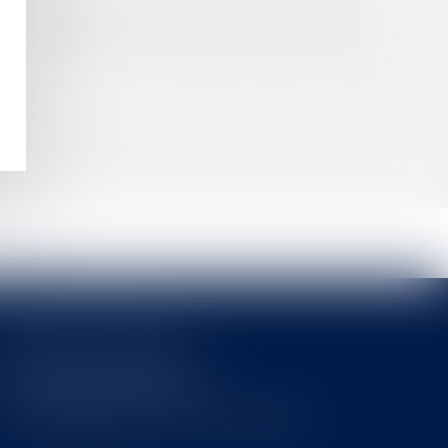
 20 NOVEMBRE 2015: CENSURE DU CONSEIL
Cabinet MOUNIELOU
6 place Armand Marrast
31800 SAINT GAUDENS
Tél : 0562008877 - Fax : 0562008878