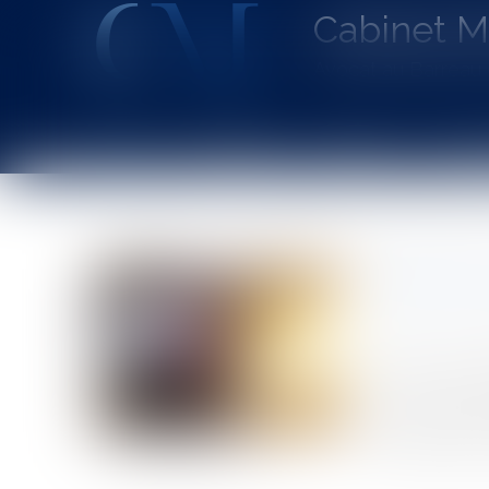
Cabinet 
Avocat au Barrea
Accueil
Le cabinet
L'équipe
Les dom
Vous êtes ici :
Accueil
Motards: gants obligatoires à partir du 20 novemb
Motards: 
Publié le :
30/0
Source :
www.eu
Un décret du 1
tricycle à mote
aux avant-bras,