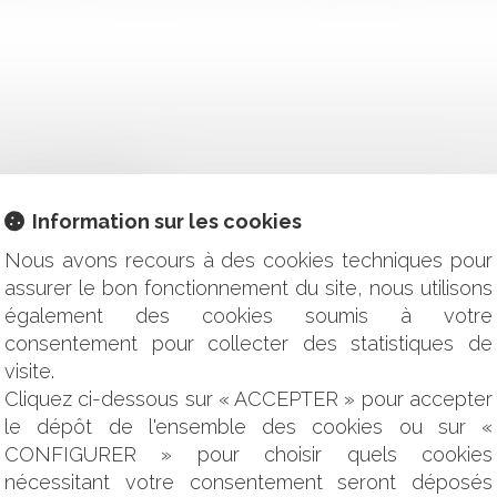
L'AUBE DU WEB 4.0
Information sur les cookies
CONNAISSANCE DE L'USAGE ET DÉTERMINATION DES PROD
Nous avons recours à des cookies techniques pour
CONDITIONS D'EXIGIBILITÉ DE LA CRÉANCE
assurer le bon fonctionnement du site, nous utilisons
CE SUR LE SENS DES DÉCISIONS VOTÉES PAR L’ASSEMBLÉE
également des cookies soumis à votre
 : LE REGISTRE DES DÉLIBÉRATIONS FAIT FOI JUSQU’À PR
consentement pour collecter des statistiques de
 ÉCONOMIQUE : DERNIER TOUR DE PISTE POUR LES COMMISS
visite.
U 20 NOVEMBRE 2016
Cliquez ci-dessous sur « ACCEPTER » pour accepter
CATION D'UN DÉCRET PRÉVOYANT LA COORDINATION DES D
le dépôt de l'ensemble des cookies ou sur «
TANCE DES BÂTIMENTS AGRICOLES
CONFIGURER » pour choisir quels cookies
EN 2014 : QUE FAIRE? UN DÉDOMMAGEMENT EST-IL POSSIBL
nécessitant votre consentement seront déposés