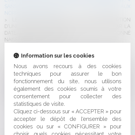
SANS AUCUNE GARANTIE DE CONFORMITÉ AUX
NORMES EN VIGUEUR »
LE POINT DE DÉPART DU DÉLAI DE PRESCRIPTION
D'UNE ACTION EN PAIEMENT EST CONSTITUÉ PAR LA
DATE D'EXIGIBILITÉ DE L'OBLIGATION QUI A DONNÉ
NAISSANCE À LA CRÉANCE
GESTION DE L’EAU : UNE CIRCULAIRE MINISTÉRIELLE
POUR POURSUIVRE LA MISE EN ŒUVRE LOCALE DU «
Information sur les cookies
PLAN EAU »
Nous avons recours à des cookies
FONCTION PUBLIQUE TERRITORIALE : LA VOLONTÉ
DE FAIRE EXÉCUTER À UN AGENT LES OBLIGATIONS
techniques pour assurer le bon
DÉCOULANT DE SA FICHE DE POSTE N’EST
fonctionnement du site, nous utilisons
(HEUREUSEMENT !) PAS CONSTITUTIVE D’UNE
également des cookies soumis à votre
SITUATION DE HARCÈLEMENT MORAL À SON
consentement pour collecter des
ENCONTRE
statistiques de visite.
VIDÉO : PEUT-ON CONDUIRE EN AYANT PRIS DU CBD
Cliquez ci-dessous sur « ACCEPTER » pour
?
accepter le dépôt de l'ensemble des
Publié le :
17/07/2024
cookies ou sur « CONFIGURER » pour
NOUVEAU DROIT DE PRÉEMPTION POUR
choisir quels cookies nécessitant votre