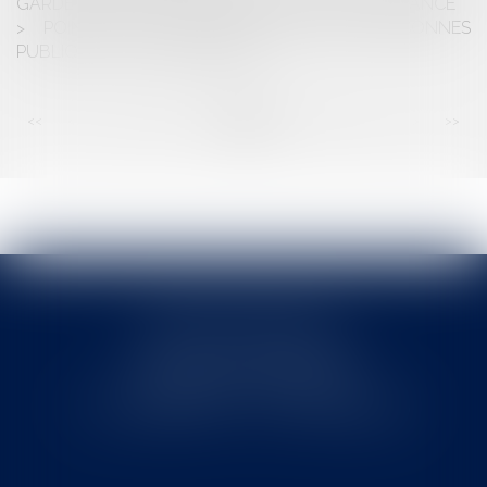
GARDE CONTRE LE RISQUE DU DÉFAUT D’ASSURANCE
POINT SUR LES CONVENTIONS ENTRE PERSONNES
PUBLIQUES « HORS MARCHÉ »
<<
<
...
25
26
27
28
29
30
31
...
>
>>
Cabinet MOUNIELOU
6 place Armand Marrast
31800 SAINT GAUDENS
Tél : 0562008877 - Fax : 0562008878