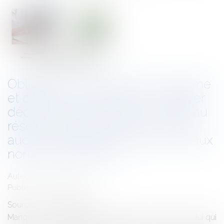
Obligation de délivrance conforme
et délivrance d’un bien immobilier
déclaré comme étant raccordé au
réseau d’assainissement, « sans
aucune garantie de conformité aux
normes en vigueur »
Auteur : GAUVIN Ludovic
Publié le :
19/07/2024
Source :
www.eurojuris.fr
Manque à son obligation de délivrance conforme celui qui