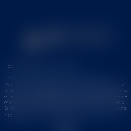
LES DERNIÈRES ACTUALITÉS
Le joug léger des monuments historiques
Pour une gestion patrimoniale des monuments historiques au
service du développement économique et touristique des
collectivités Le monument historique a longtemps été regardé
comme une charge. Le rapport que la commission de la culture du
Sénat a consacré, en juillet 2026, à la gestion des monuments
historiques invite à y voir aussi une ressour...
Lire la suite