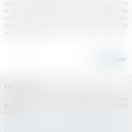
délivre un bien immobilier déclaré comme étant raccordé
au réseau d’assainissement, « sans aucune garantie de
conformité aux normes en vigueur », alors qu’il ne l’est pas
directement. Cass, 3ème civ, 11 juillet 2024, n°22-24.357 Par
un acte authentique en date du 24 mai 2016, une prome...
Lire la suite
Historique
CONDITIONS DE FIXATION JUDICIAIRE D'UN LOYER
BINAIRE : LA COUR DE CASSATION CONTINUE
D'ÉVOLUER
OBLIGATION DE DÉLIVRANCE CONFORME ET
DÉLIVRANCE D’UN BIEN IMMOBILIER DÉCLARÉ COMME
ÉTANT RACCORDÉ AU RÉSEAU D’ASSAINISSEMENT, «