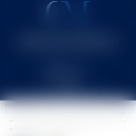
Cabinet MOUNIELOU
Avocat au Barreau de SAINT-GAUDENS
Ouvrir
le
Vous êtes ici :
Accueil
menu
Obligation de délivrance conforme et délivrance d’un bien immobilier
déclaré comme étant raccordé au réseau d’assainissement, « sans aucune
garantie de conformité aux normes en vigueur »