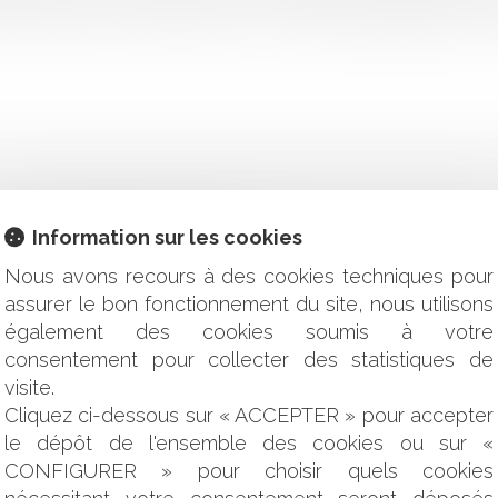
poursuites n’y mettent pas fin. Le contexte de l’affaire Dans cet
Information sur les cookies
CE D’UNE RÉCEPTION TACITE
 POSSIBILITÉ POUR LA CAUTION D’AGIR CONTRE LA SOUS-
Nous avons recours à des cookies techniques pour
assurer le bon fonctionnement du site, nous utilisons
S CONTRATS INTERDÉPENDANTS
également des cookies soumis à votre
T SUPPOSE QUE TOUTES LES PARTIES AIENT ÉTÉ ATTRAITES
consentement pour collecter des statistiques de
FITE AU SYNDICAT
AUTIONS : MAINTIEN DE L’OBLIGATION JUSQU’À L’EXTINCT
visite.
OPTION DOIT-IL RESPECTER UN FORMALISME PARTICULIER ?
Cliquez ci-dessous sur « ACCEPTER » pour accepter
E DE SERVICES DE PAIEMENT SUPPORTE L’ESSENTIEL DE LA 
le dépôt de l'ensemble des cookies ou sur «
COUR DE CASSATION LIMITE LA RÉPARATION DU PRÉJUDIC
CONFIGURER » pour choisir quels cookies
SUSPENDRE LES EFFETS D'UNE CLAUSE RÉSOLUTOIRE 