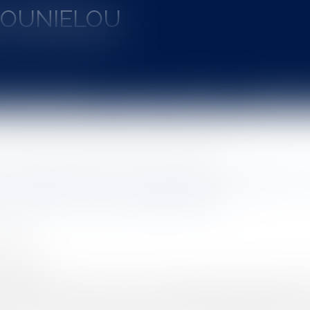
MOUNIELOU
u de SAINT-GAUDENS
aines d'intervention
Actus
Vidéos
Entretien à 
intien de l’obligation jusqu’à l’extinction totale de la dette garantie
n d’information annuelle des cautions : 
on totale de la dette garantie
 Olivier
5/2025
rojuris.fr
 30 avril 2025 (pourvoi n°22-22.033), la deuxième chambre civil
ormation de la caution demeure applicable jusqu’à l’extinctio