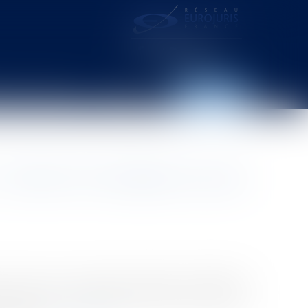
distance – webcam
Contact
Espace client
maintien de l’obligation jusqu’à
e de la Cour de cassation rappelle que l’obligation
n de la dette. La déchéance du terme d’un prêt ou