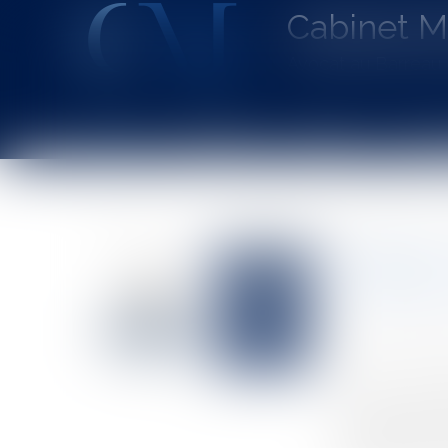
Cabinet 
Avocat au Barrea
Accueil
Le cabinet
L'équipe
Les dom
Vous êtes ici :
Accueil
Obligation d’information annuelle des cautions : ma
Obligatio
l’extincti
Auteur : VIBERT
Publié le :
20/0
Source :
www.eu
Par un arrêt du
annuelle d’inf