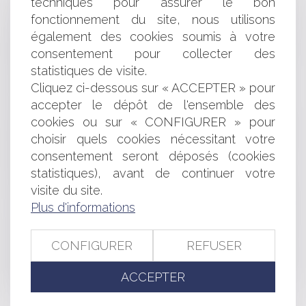
techniques pour assurer le bon
EUROPÉENNE EN MATIÈRE D’AIDES D’ETAT
fonctionnement du site, nous utilisons
LOI DU 20 MARS RELATIVE À LA MAJORATION DES
également des cookies soumis à votre
DROITS À CONSTRUIRE
consentement pour collecter des
AIDES POUR LA GARDE D'ENFANTS: MAJORATION DU
statistiques de visite.
COMPLÉMENT LIBRE CHOIX DU MODE DE GARDE
Cliquez ci-dessous sur « ACCEPTER » pour
L'ARRÊT EBAY / LVMH PARTIELLEMENT CASSÉ
PRINCIPE DE PARITÉ DANS LES NOMINATIONS AU
accepter le dépôt de l'ensemble des
SEIN DE LA HAUTE FONCTION PUBLIQUE
cookies ou sur « CONFIGURER » pour
SANCTIONS EN CAS DE TRICHE AUX ÉPREUVES DU
choisir quels cookies nécessitant votre
BACCALAURÉAT
consentement seront déposés (cookies
ENTREPRISES: UN GUIDE DE L'ÉCO-CITOYEN AU
statistiques), avant de continuer votre
BUREAU
visite du site.
LES AGENTS DE LA VENTE PUBLIQUE DE MEUBLES
Plus d'informations
L'AMBIVALENCE DE L'INSTITUTIONNALISATION DE
L'ÉPOUSE DU PRÉSIDENT DE LA RÉPUBLIQUE
LE RÔLE DE L'ÉPOUSE DU PRÉSIDENT DE LA
CONFIGURER
REFUSER
RÉPUBLIQUE EN DROIT FRANÇAIS
NOUVELLE ORGANISATION DES ENQUÊTES
ACCEPTER
RÉALISÉES PAR LES AGENTS DE LA DGCCRF