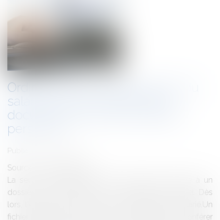
Ordinateur mis à la disposition du
salarié et fichier intitulé "mes
documents": pas de caractère
personnel
Publié le :
22/05/2012
Source :
www.eurojuris.fr
La seule dénomination "Mes documents" donnée à un
dossier ne lui confère pas un caractère personnel. Dès
lors, l'employeur peut l'ouvrir, en l'absence du salarié.Un
fichier intitulé "mes documents" ne suffit pas à lui conférer