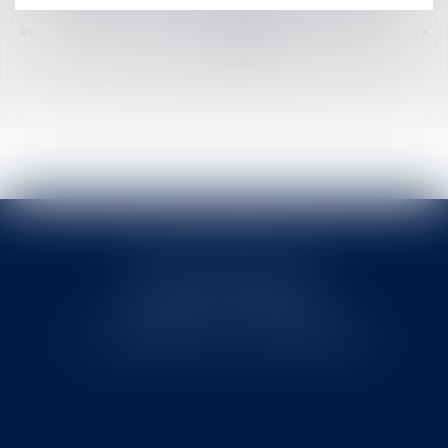
<<
<
...
252
253
254
255
256
257
258
...
>
>>
Cabinet MOUNIELOU
6 place Armand Marrast
31800 SAINT GAUDENS
Tél : 0562008877 - Fax : 0562008878