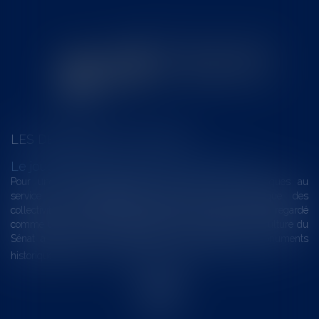
LES DERNIÈRES ACTUALITÉS
Le joug léger des monuments historiques
Pour une gestion patrimoniale des monuments historiques au
service du développement économique et touristique des
collectivités Le monument historique a longtemps été regardé
comme une charge. Le rapport que la commission de la culture du
Sénat a consacré, en juillet 2026, à la gestion des monuments
historiques invite à y voir aussi une ressour...
Lire la suite