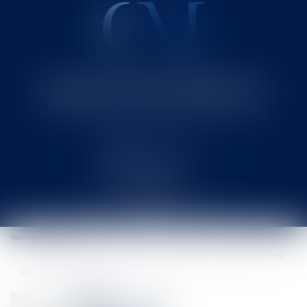
Cabinet MOUNIELOU
Avocat au Barreau de SAINT-GAUDENS
Ouvrir
le
Vous êtes ici :
Accueil
menu
Ordinateur mis à la disposition du salarié et fichier intitulé "mes documents":
pas de caractère personnel