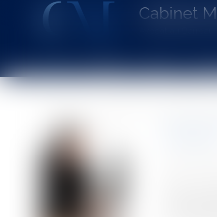
Cabinet 
Avocat au Barrea
Accueil
Le cabinet
L'équipe
Les dom
Vous êtes ici :
Accueil
Port du voile au travail : la CJUE apporte des préc
Port du v
révolutio
Auteur : HORNY
Publié le :
28/0
Source :
www.eu
Touchant directe
sont heureusem