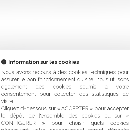
eligieux en entreprises, et plus précisément le port du voile. Si
Information sur les cookies
E TROP ?
E DISCRIMINATION SELON LA SITUATION DES ENFANTS OU C
Nous avons recours à des cookies techniques pour
S TRANSPORTS PUBLICS COLLECTIFS DE PERSONNES
assurer le bon fonctionnement du site, nous utilisons
COMPTABLES, ADMINISTRATEURS JUDICIAIRES ... : PARU
également des cookies soumis à votre
consentement pour collecter des statistiques de
ES DIFFICULTÉS
TOGRAPHIES À USAGE COMMERCIAL DE MANNEQUINS DONT 
visite.
CTES DE L’ÉTAT CIVIL
Cliquez ci-dessous sur « ACCEPTER » pour accepter
ELLE : LE BAILLEUR N'A PLUS À MOTIVER SON REFUS
le dépôt de l'ensemble des cookies ou sur «
N POUR LA SIGNATURE DU CONTRAT!
CONFIGURER » pour choisir quels cookies
RCIALE TROMPEUSE