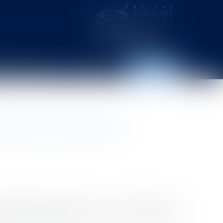
distance – webcam
Contact
Espace client
écisions sans faire de
et particulièrement sensible. Si les conflits ouverts
rs et aux salariés, et notamment concernant le