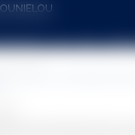
MOUNIELOU
u de SAINT-GAUDENS
aines d'intervention
Actus
Vidéos
Entretien à 
isions sans faire de révolution
oile au travail : la CJUE apporte des pr
n
 Caroline
4/2017
rojuris.fr
ment aux libertés individuelles, la religion au travail est un suj
ent rares, bon nombre de questions se posent aux employeu