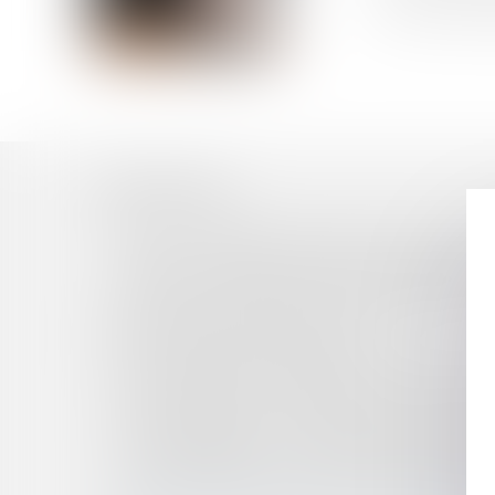
port de signes r
Historique
IMPÔTS: COMMENT NE PAS PAYER UN EURO D
ACCÈS À LA RESTAURATION SCOLAIRE: PAS D
VERS UN MEILLEUR AFFICHAGE DES PRIX DE
AVOCATS, HUISSIERS, NOTAIRES, EXPERTS-
PROFESSIONNELLES D’EXERCICE
LA SAUVEGARDE : MESURE DE PRÉVENTION D
PUBLICATION DU DÉCRET RELATIF AUX PHO
PAS DE MENTION « SEXE NEUTRE » DANS LES A
BAIL COMMERCIAL - DÉSPÉCIALISATION PARTI
ACHETEURS PUBLICS : PAS DE PRÉCIPITATIO
CARACTÉRISATION D’UNE PRATIQUE COMME