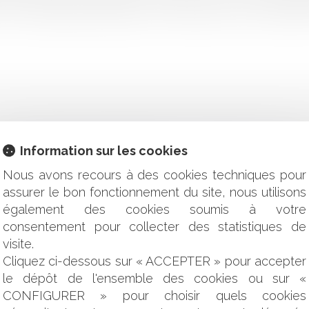
e témoignages à l’agent poursuivi), qu’après une contestation d
ES CONDITIONS DIFFÉRENTES DU BAIL EXPIRÉ : LA RÉVOL
Information sur les cookies
UR AMIANTE
Nous avons recours à des cookies techniques pour
LS PAR L'ASSUREUR RC DÉCENNALE, OUI ... MAIS
assurer le bon fonctionnement du site, nous utilisons
R DE BON YEUX NE SUFFIT PAS ...
également des cookies soumis à votre
ATUT DES AGENTS COMMERCIAUX
JET QUI SOIT RÉALISABLE
consentement pour collecter des statistiques de
ACHÉ : NE PAS CONFONDRE « PROFESSIONNEL » ET « VEN
visite.
ENSION DE LA PREMIÈRE : PAS DE VIOLATION DU PRINCIPE
Cliquez ci-dessous sur « ACCEPTER » pour accepter
E DU PROCUREUR ?
le dépôt de l'ensemble des cookies ou sur «
CONFIGURER » pour choisir quels cookies
OCUMENTS COMMUNIQUÉS APRÈS UNE ENQUÊTE ADMINISTRA