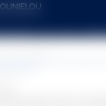
MOUNIELOU
u de SAINT-GAUDENS
aines d'intervention
Actus
Vidéos
Entretien à 
ommuniqués après une enquête administrative
ns sur l’anonymisation des document
dministrative
AULT Florence
2/2024
rojuris.fr
 22 décembre 2023, publié au Recueil Lebon, le Conseil d’Etat 
’une personne publique en matière de sanction disciplinai