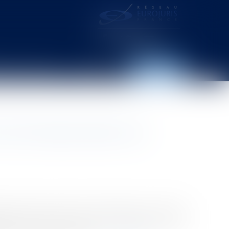
distance – webcam
Contact
Espace client
s communiqués après une
a apporté deux précisions importantes sur la marge
re, tant avant la prise de la décision (sur la