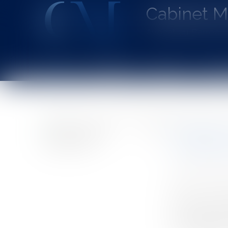
Cabinet 
Avocat au Barrea
Accueil
Le cabinet
L'équipe
Les dom
Vous êtes ici :
Accueil
Précisions sur l’anonymisation des documents c
Précisio
enquête a
Auteur : BARR
Publié le :
29/0
Source :
www.eu
Par un arrêt du
de manœuvre d