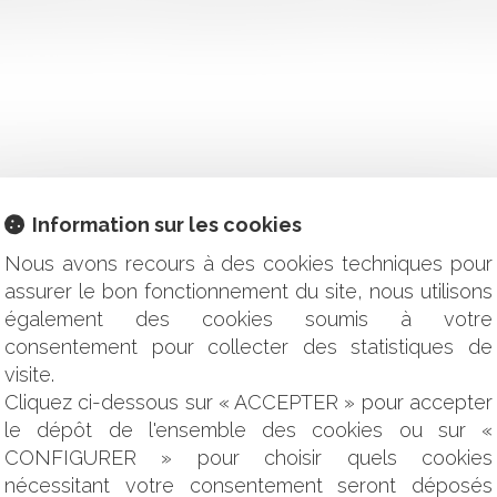
aite constituent un critère déterminant pour l’octroi et le calcul de
Information sur les cookies
 CE QUE TOUT PROPRIÉTAIRE DOIT IMPÉRATIVEMENT SAVOIR 
Nous avons recours à des cookies techniques pour
N - VANNES AGGLOMÉRATION » POUR MÉCONNAISSANCE DE
RAISON DANS LES CONTRATS DE VEFA
assurer le bon fonctionnement du site, nous utilisons
X ONDES ÉLECTROMAGNÉTIQUES : UN NOUVEL OUTIL POUR
également des cookies soumis à votre
PRÉJUDICE ÉCONOMIQUE
consentement pour collecter des statistiques de
ET PERSPECTIVES
visite.
UT-IL FAIRE TRAVAILLER SES SALARIÉS LES JOURS FÉRIÉS
Cliquez ci-dessous sur « ACCEPTER » pour accepter
INT ET OPPOSITION DE LA MÈRE BIOLOGIQUE EN DEHORS D
le dépôt de l'ensemble des cookies ou sur «
E
CONFIGURER » pour choisir quels cookies
 UN OUTIL INCONTOURNABLE POUR UNE GESTION DE PATRIMO
E ORDONNANCE POUR DÉROGER AUX RÈGLES D’AMÉNAGEM
nécessitant votre consentement seront déposés