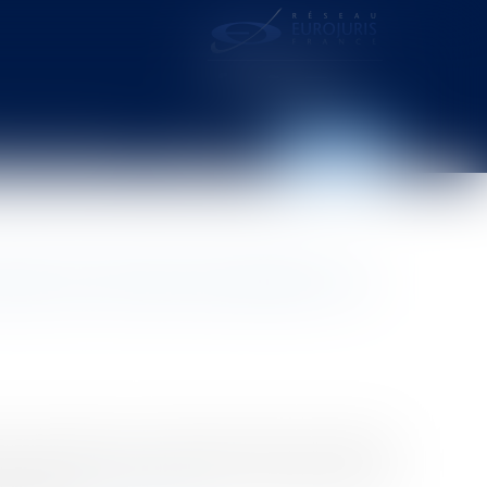
distance – webcam
Contact
Espace client
te des droits prévisibles à la
ée en prenant en compte, entre autres, la situation
a toujours confirmé de manière constante que les