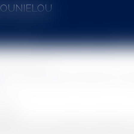
MOUNIELOU
u de SAINT-GAUDENS
aines d'intervention
Actus
Vidéos
Entretien à 
des droits prévisibles à la retraite ?
tion compensatoire doit-elle tenir comp
 Roxane
5/2025
rojuris.fr
’article 271 du Code civil, la prestation compensatoire est fix
 époux en matière de pension de retraite. La jurisprudence 