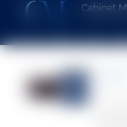
Cabinet 
Avocat au Barrea
Accueil
Le cabinet
L'équipe
Les dom
Vous êtes ici :
Accueil
La prestation compensatoire doit-elle tenir compte 
La presta
retraite ?
Auteur : VEYRE
Publié le :
26/0
Source :
www.eu
Aux termes de l
respective des