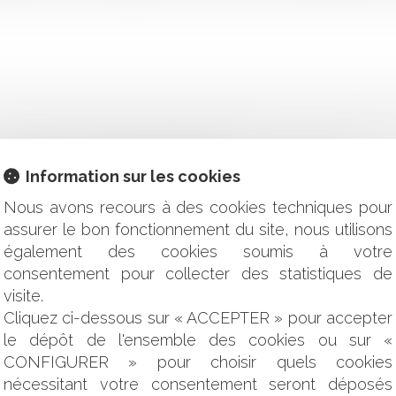
COMPTES : QUELS ENSEIGNEMENTS ?
Information sur les cookies
É EN CAS D’INACTION FACE À DES TRAVAUX URGENTS
OUR QUI ? SELON QUELLES MODALITÉS ?
Nous avons recours à des cookies techniques pour
RESPONSABILITÉ CONTRACTUELLE
assurer le bon fonctionnement du site, nous utilisons
 LA FRANCE TOUJOURS À LA TRAÎNE
également des cookies soumis à votre
VES : COMPENSATION DE LA DETTE LOCATIVE AVEC L'INDEM
consentement pour collecter des statistiques de
RISER ? COMMENT RÉAGIR ? QUELLE DIFFÉRENCE AVEC UN H
visite.
IGNÉ ?
Cliquez ci-dessous sur « ACCEPTER » pour accepter
TIONS PRUD'HOMALES QUANT À LA QUESTION DES PLAFON
le dépôt de l'ensemble des cookies ou sur «
 MAC, ROI DÉCHU ?
CONFIGURER » pour choisir quels cookies
L’INFRACTION À LA RÉGLEMENTATION SUR LA TRANSPARENC
nécessitant votre consentement seront déposés