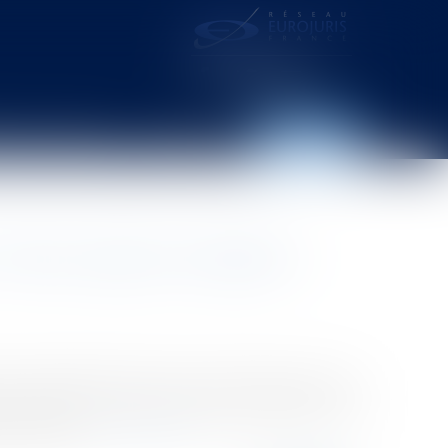
distance – webcam
Contact
Espace client
? Selon quelles modalités ?
 de la République a fait une série d’annonces le 10
oir d’achat ». Avec des contours au départ un peu
t un projet...
Lire la suite