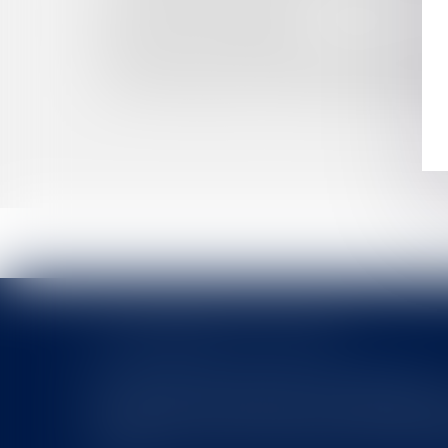
LA DÉCISION D’ADMISSION D’UNE CRÉANCE
CESSATION DES PAIEMENTS
LES JURIDICTIONS ADMINISTRATIVES MODER
DROITS ET AUX OBLIGATIONS DES DEMANDE
QUI DOIT RÉGLER LA TAXE D’HABITATION DE L
LES DERNIÈRES ACTUALITÉS
Le joug léger des monuments historiques
Pour une gestion patrimoniale des monuments historique
collectivités Le monument historique a longtemps été r
culture du Sénat a consacré, en juillet 2026, à la gestion 