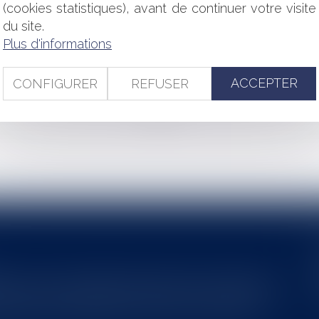
 PRIVILÉGIÉE À L’ÉPREUVE DES NULLITÉS DE LA PÉRIOD
(cookies statistiques), avant de continuer votre visite
du site.
NISENT LA RÉDACTION DE LEURS DÉCISIONS
Plus d'informations
URS D'EMPLOI : QUELLES NOUVEAUTÉS ?
’IMMEUBLE INDIVIS LORSQUE CELUI-CI EST OCCUPÉ PAR L’UN
ACCEPTER
CONFIGURER
REFUSER
<<
<
...
108
109
110
111
112
113
114
...
>
>>
s au service du développement économique et touristique des
egardé comme une charge. Le rapport que la commission de la
des monuments historiques invite à y voir aussi une ressour...