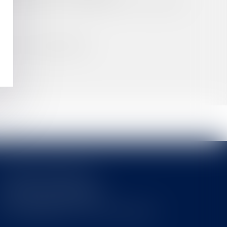
E SUSPECTE EN CAS DE REPORT DE LA DATE DE
 DES CO-INDIVISAIRES ?
Cabinet MOUNIELOU
6 place Armand Marrast
31800 SAINT GAUDENS
Tél : 0562008877 - Fax : 0562008878