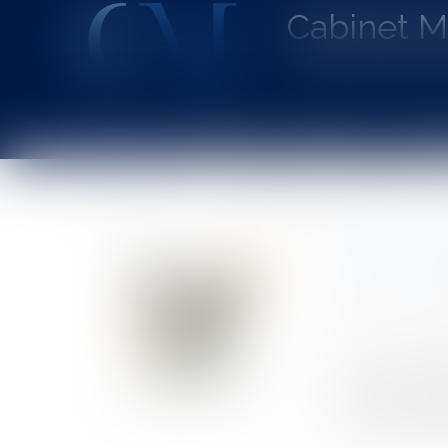
Cabinet 
Avocat au Barrea
Accueil
Le cabinet
L'équipe
Les dom
Vous êtes ici :
Accueil
Prime exceptionnelle de fin d'année : Pour qui ? 
Prime exc
Auteur : BACHE
Publié le :
06/0
Source :
www.eu
Face aux revend
Crédit photo : © Richard Villalon - Fotolia.com
décembre derni
flous, le Premie