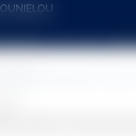
MOUNIELOU
u de SAINT-GAUDENS
aines d'intervention
Actus
Vidéos
Entretien à 
Selon quelles modalités ?
eptionnelle de fin d'année : Pour qui 
LET Mathilde
2/2019
rojuris.fr
ications des gilets jaunes courant décembre 2018, le Président
er, parmi lesquelles figure la « prime exceptionnelle de pouv
r Ministre est venu apporter des précisions aux Parlementaires e