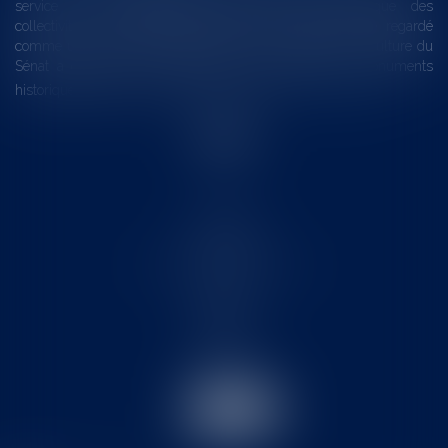
service du développement économique et touristique des
collectivités Le monument historique a longtemps été regardé
comme une charge. Le rapport que la commission de la culture du
Sénat a consacré, en juillet 2026, à la gestion des monuments
historiques invite à y voir aussi une ressour...
Lire la suite
Accueil
Le cabinet
L'équipe
Les domaines d'intervention
Actus
Contact
Eurojuris
Honoraires
Articles