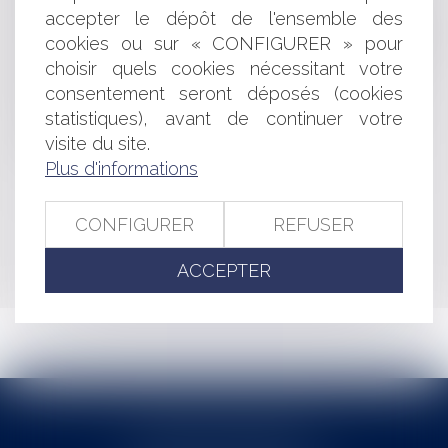
DÉPLACEMENT ILLICITE D'ENFANT ET APPLICATION
accepter le dépôt de l'ensemble des
DE LA CONVENTION DE LA HAYE DU 25 OCTOBRE 1980
cookies ou sur « CONFIGURER » pour
LA CARTE ET LE TERRITOIRE OU "UNE RÉFORME
choisir quels cookies nécessitant votre
POKER DE LA CARTE JUDICIAIRE"
consentement seront déposés (cookies
COMMUNICATION DE PIÈCES ET OFFICE DU JUGE
statistiques), avant de continuer votre
VALIDITÉ DES CONSTATS SUR INTERNET ET LA
visite du site.
NORME AFNOR NFZ 67-147 DU 11 SEPTEMBRE 2010
Plus d'informations
<<
<
...
222
223
224
225
226
227
228
...
>
CONFIGURER
REFUSER
>>
ACCEPTER
Cabinet MOUNIELOU