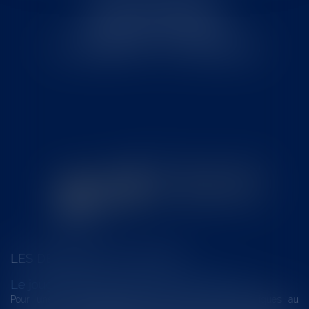
6 place Armand Marrast
31800 SAINT GAUDENS
Tél : 0562008877 - Fax : 0562008878
LES DERNIÈRES ACTUALITÉS
Le joug léger des monuments historiques
Pour une gestion patrimoniale des monuments historiques au