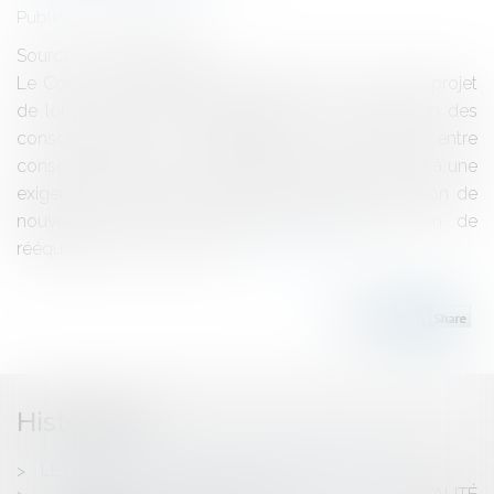
Publié le :
13/05/2013
Source :
www.eurojuris.fr
Le Conseil des Ministres a adopté le 2 mai 2013 le projet
de loi sur la consommation.Améliorer la protection des
consommateurs et rééquilibrer les pouvoirs entre
consommateurs et professionnelsCe texte répond à une
exigence du Président de la République, la création de
nouveaux outils de régulation économique afin de
rééquilibrer les pouvoirs en...
Lire la suite
Historique
LE PROJET DE LOI SUR LA CONSOMMATION