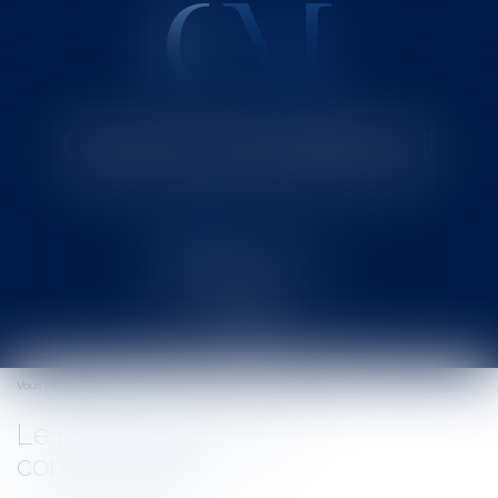
Cabinet MOUNIELOU
Avocat au Barreau de SAINT-GAUDENS
Ouvrir
le
Vous êtes ici :
Accueil
Le projet de loi sur la consommation
menu
Le projet de loi sur la
consommation