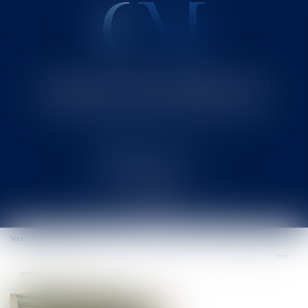
Cabinet MOUNIELOU
Avocat au Barreau de SAINT-GAUDENS
Ouvrir
le
Vous êtes ici :
Accueil
menu
Projet de surface de vente de moins de 1.000 m² et intérêt à agir des
entreprises concurrentes