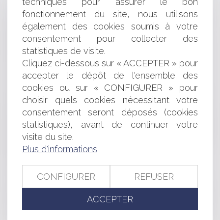
techniques pour assurer le bon
RESTITUTION DES SOMMES VERSÉES PAR ERREUR
fonctionnement du site, nous utilisons
PAR LES PERSONNES PUBLIQUES À LEURS AGENTS
également des cookies soumis à votre
NOTION DE VOIE OU D'EMPRISE PUBLIQUE ET
consentement pour collecter des
RÈGLES DE RECUL DES CONSTRUCTIONS
statistiques de visite.
GOOGLE ET LE DROIT À L'OUBLI: 70 000 DEMANDES
Cliquez ci-dessous sur « ACCEPTER » pour
EN UN MOIS
accepter le dépôt de l'ensemble des
CALCUL DE L'ASSIETTE DE LA PARTICIPATION POUR
VOIRIE ET TRAVAUX
cookies ou sur « CONFIGURER » pour
HOW A EUROPEAN JUDGE SHOULD QUALIFY A CIVIL
choisir quels cookies nécessitant votre
CLAIM RESULTING FROM CONDUCT ALLEGEDLY
consentement seront déposés (cookies
AMOUNTING TO UNFAIR COMPETITION?
statistiques), avant de continuer votre
LA KAFALA OU LES PROBLÈMES LIÉS À L’ACCUEIL DE
visite du site.
L’ENFANT MINEUR ÉTRANGER SUR LE TERRITOIRE
Plus d'informations
NATIONAL
SUR LA PRISE ILLÉGALE D'INTÉRÊTS
LICENCIEMENT D'UN SALARIÉ EN FORFAIT JOURS
CONFIGURER
REFUSER
POUR ABSENCES INJUSTIFIÉES ET PREUVE
CONTESTATION DE FILIATION: LES PÈRES
ACCEPTER
DEMANDENT JUSTICE ( ET UNE CERTAINE PARITÉ)
SOUS QUEL DÉLAI CONTESTER UNE CONVENTION