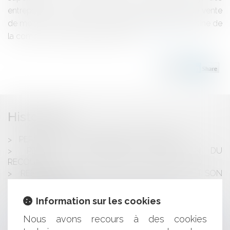
entreprises concurrentes d'un projet de surface de vente
de moins de 1.000 m² Pour les autres projets, la saisine de
la commission départementale est...
Lire la suite
Historique
PERMIS DE CONSTRUIRE POUR ÉOLIENNE
PERMIS DE CONSTRUIRE, NOTIFICATION DU
RECOURS
RESTAURATION: LE LABEL "FAIT MAISON" FAIT SON
ENTRÉE AU MENU
HÉRITAGE OU DONATION EN ESPAGNE?
Information sur les cookies
PROJET DE SURFACE DE VENTE DE MOINS DE 1.000
M² ET INTÉRÊT À AGIR DES ENTREPRISES
Nous avons recours à des cookies
CONCURRENTES