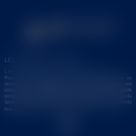
LES DERNIÈRES ACTUALITÉS
Le joug léger des monuments historiques
Pour une gestion patrimoniale des monuments historiques au
service du développement économique et touristique des
collectivités Le monument historique a longtemps été regardé
comme une charge. Le rapport que la commission de la culture du
Sénat a consacré, en juillet 2026, à la gestion des monuments
historiques invite à y voir aussi une ressour...
Lire la suite