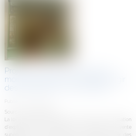
Projet de surface de vente de
moins de 1.000 m² et intérêt à agir
des entreprises concurrentes
Publié le :
09/07/2014
Source :
www.eurojuris.fr
La loi n° 2008-776 du 4 août 2008 soumet à autorisation
d'exploitation commerciale les surfaces de vente
supérieures à 1.000 m².Précision sur l'intérêt à agir des