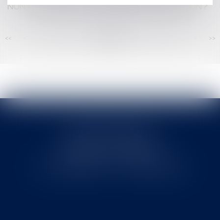
NON AUTORISÉE PAR LE CONSEIL D'ADMINISTRATION ?
<<
<
...
191
192
193
194
195
196
197
...
>
>>
Cabinet MOUNIELOU
6 place Armand Marrast
31800 SAINT GAUDENS
Tél : 0562008877 - Fax : 0562008878