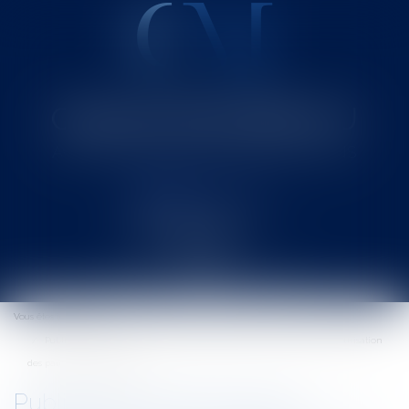
Cabinet MOUNIELOU
Avocat au Barreau de SAINT-GAUDENS
Ouvrir
le
Vous êtes ici :
Accueil
menu
Publication de la loi pour le développement de l'alternance et la sécurisation
des parcours professionnels
Publication de la loi pour le