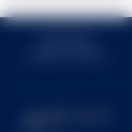
Cabinet MOUNIELOU
6 place Armand Marrast
31800 SAINT GAUDENS
Tél : 0562008877 - Fax : 0562008878