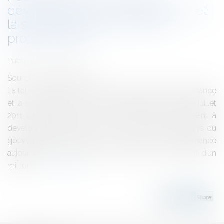
développement de l'alternance et
la sécurisation des parcours
professionnels
Publié le :
12/08/2011
Source :
www.eurojuris.fr
La loi « Cherpion » pour le développement de l’alternance
et la sécurisation des parcours professionnels du 28 juillet
2011 comporte toute une série de mesures tendant à
développer l’alternance et à concrétiser les ambitions du
gouvernement : passer de 600.000 jeunes en alternance
aujourd'hui à 800.000 d'ici à 2015 avec un objectif d’un
million...
Lire la suite