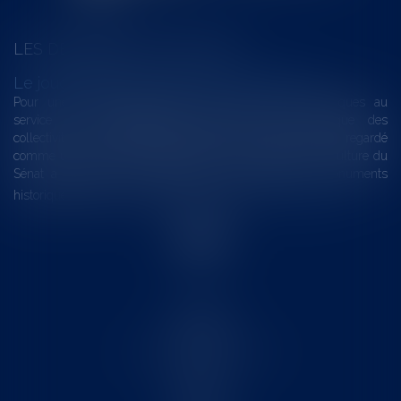
LES DERNIÈRES ACTUALITÉS
Le joug léger des monuments historiques
Pour une gestion patrimoniale des monuments historiques au
service du développement économique et touristique des
collectivités Le monument historique a longtemps été regardé
comme une charge. Le rapport que la commission de la culture du
Sénat a consacré, en juillet 2026, à la gestion des monuments
historiques invite à y voir aussi une ressour...
Lire la suite
Accueil
Le cabinet
L'équipe
Les domaines d'intervention
Actus
Contact
Eurojuris