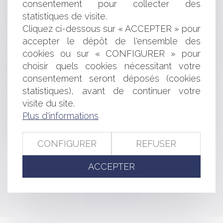
consentement pour collecter des
RÉPARATION DES CONSÉQUENCES DOMMAGEABLES
statistiques de visite.
DE VACCINATIONS OBLIGATOIRES ET PRESCRIPTION
LA RÉSILIATION DU CONTRAT DE BAIL D’HABITATION
Cliquez ci-dessous sur « ACCEPTER » pour
PAR LE LOCATAIRE
accepter le dépôt de l'ensemble des
LIMITATION DE L’UTILISATION DE CERTAINES
cookies ou sur « CONFIGURER » pour
SUBSTANCES DANGEREUSES DANS LES ÉQUIPEMENTS
choisir quels cookies nécessitant votre
ÉLECTRIQUES ET ÉLECTRONIQUES
consentement seront déposés (cookies
MODIFICATION DE L'ORGANISATION DE LA MÉDECINE
statistiques), avant de continuer votre
DU TRAVAIL
visite du site.
COMPOSITION ET FONCTIONNEMENT DE LA
COMMISSION NATIONALE DE LA VIDÉOPROTECTION
Plus d'informations
PAIEMENT DU PRIX PAR LE CESSIONNAIRE D'UN
FONDS DE COMMERCE
CONFIGURER
REFUSER
ACCEPTER
<<
<
...
275
276
277
278
279
280
281
...
>
>>