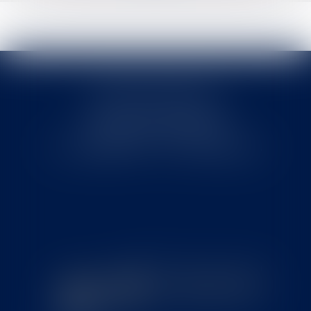
Cabinet MOUNIELOU
6 place Armand Marrast
31800 SAINT GAUDENS
Tél : 0562008877 - Fax : 0562008878