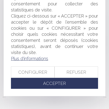
CONCURRENCE ENTRE AGENCES IMMOBILIÈRES ET
consentement pour collecter des
ABSENCE D'EXCLUSIVITÉ
statistiques de visite.
LA PUBLICITÉ GRAND FORMAT AUTORISÉE DANS LES
Cliquez ci-dessous sur « ACCEPTER » pour
STADES
accepter le dépôt de l'ensemble des
UNE PISCINE SEMI-ENTERRÉE CONSTITUE UN
cookies ou sur « CONFIGURER » pour
ÉLÉMENT BÂTI QUI DOIT ÊTRE PRIS EN COMPTE DANS LE
CALCUL DE LA TAXE FONCIÈRE
choisir quels cookies nécessitant votre
RECOURS EN ANNULATION D'UN PERMIS DE
consentement seront déposés (cookies
CONSTRUIRE : LA COMMUNE N'EST PAS UN TIERS
statistiques), avant de continuer votre
COMME LES AUTRES
visite du site.
FACEBOOK CHANGE SES RÈGLES SUR LA PUBLICITÉ
Plus d'informations
CIBLÉE
OBLIGATION D'ENTRETENIR SON JARDIN ET
POUVOIR DE POLICE DU MAIRE
CONFIGURER
REFUSER
TRAVAUX SUR BÂTIMENTS AGRICOLES : LA
GARANTIE DÉCENNALE
ACCEPTER
<<
<
...
155
156
157
158
159
160
161
...
>
>>