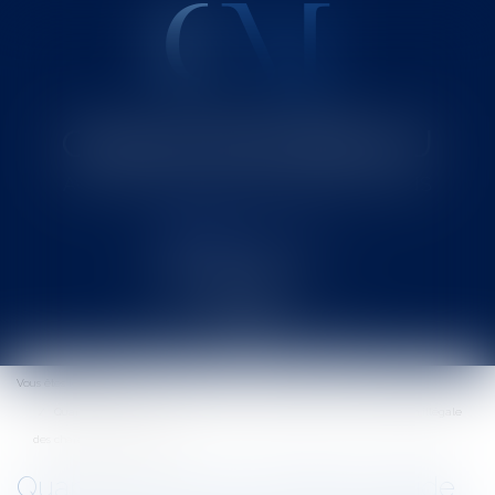
Cabinet MOUNIELOU
Avocat au Barreau de SAINT-GAUDENS
Ouvrir
le
Vous êtes ici :
Accueil
menu
Quand la cour de cassation valide les conséquences d’une répartition illégale
des charges de copropriété
Quand la cour de cassation valide