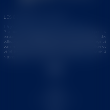
LES DERNIÈRES ACTUALITÉS
Le joug léger des monuments historiques
Pour une gestion patrimoniale des monuments historiques au
service du développement économique et touristique des
collectivités Le monument historique a longtemps été regardé
comme une charge. Le rapport que la commission de la culture du
Sénat a consacré, en juillet 2026, à la gestion des monuments
historiques invite à y voir aussi une ressour...
Lire la suite
Accueil
Le cabinet
L'équipe
Les domaines d'intervention
Actus
Contact