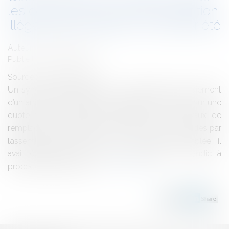
les conséquences d’une répartition
illégale des charges de copropriété
Auteur : MASSON Marien
Publié le :
07/06/2016
Source :
www.eurojuris.fr
Un syndicat avait assigné un copropriétaire en paiement
d’un arriéré de charges de copropriété qui portait sur une
quote-part de dépenses afférentes à des travaux de
remplacement du garde-corps des balcons, décidés par
l’assemblée générale.Au cours de ladite assemblée, il
avait également été convenu d’autoriser le syndic à
procéder aux appels de...
Lire la suite