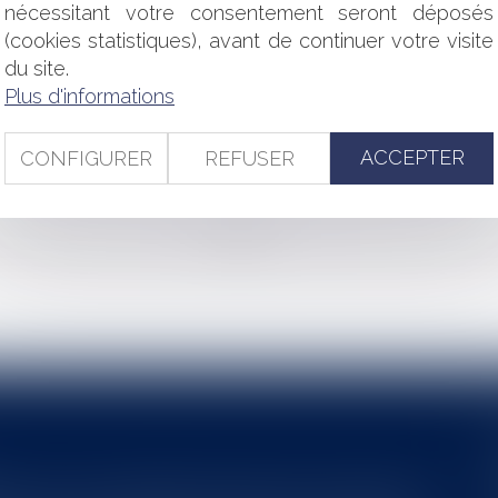
CHARGES SOCIALES DES DIVIDENDES DISTRIBUÉS PAR UNE 
nécessitant votre consentement seront déposés
(cookies statistiques), avant de continuer votre visite
CE ET DES SOCIÉTÉS : COMMENT ÉVITER L’IMPASSE ET RÉI
du site.
ESTE-T-IL REDEVABLE DE SON LOYER PENDANT LA CRISE SAN
Plus d'informations
LIGATION D’ENTRETIEN INDIVIDUEL AVEC L’ENFANT MINEU
É DE LA BANQUE PEUT-ELLE ÊTRE ENGAGÉE ?
ACCEPTER
ION PLÉNIÈRE D’UN ENFANT NÉ D’UNE PMA EN CAS DE REF
CONFIGURER
REFUSER
<<
<
...
7
8
9
10
11
12
13
...
>
>>
s au service du développement économique et touristique des