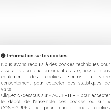
istée à l’étranger. Cass. 1re civ., 12 juin 2025, n° 24-10.743 Pos
 ET DÉSORDRES CONSTRUCTIFS
Information sur les cookies
 QUI RENFORCE LA LUTTE CONTRE LA VIOLENCE ROUTIÈRE EN
Nous avons recours à des cookies techniques pour
 GARANTIE RC DÉCENNALE
assurer le bon fonctionnement du site, nous utilisons
GRATIFIÉS À LA FOIS DES BIENS EN PLEINE PROPRIÉTÉ ET 
également des cookies soumis à votre
consentement pour collecter des statistiques de
E FAILLITES TRANSNATIONALES
visite.
R SON LOGEMENT EN TOUTE LÉGALITÉ ?
Cliquez ci-dessous sur « ACCEPTER » pour accepter
NE OFFRE EXPRIMÉE EN POURCENTAGE DU CAPITAL EST VALA
le dépôt de l'ensemble des cookies ou sur «
NTS DE SOCIÉTÉ : DU NOUVEAU AVEC LE DÉCRET DU 22 AOÛT
CONFIGURER » pour choisir quels cookies
OGATOIRE EN BAIL COMMERCIAL EST-ELLE SOUMISE À PRES