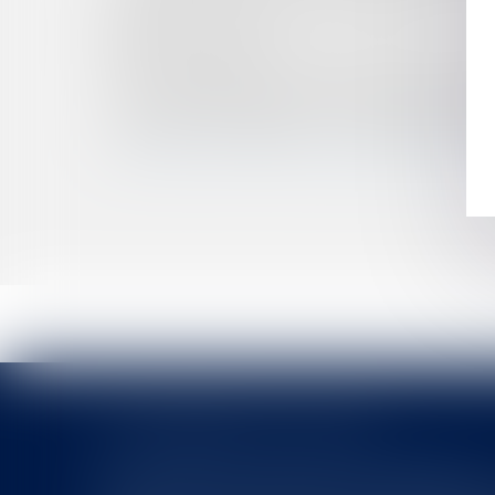
PRÉCISIONS SUR L’ASSUJETTISSEMENT AUX 
PUBLIÉE LE 21.08.2025
RADIATION D’OFFICE DU REGISTRE DU COMMER
BAIL COMMERCIAL ET COVID : LE PRENEUR R
PROCÉDURE D’ASSISTANCE ÉDUCATIVE : L'OB
FRAUDE AU PRÉSIDENT : LA RESPONSABILIT
QUELLES SONT LES CONDITIONS DE L’ADOPT
LES DERNIÈRES ACTUALITÉS
Le joug léger des monuments historiques
Pour une gestion patrimoniale des monuments historique