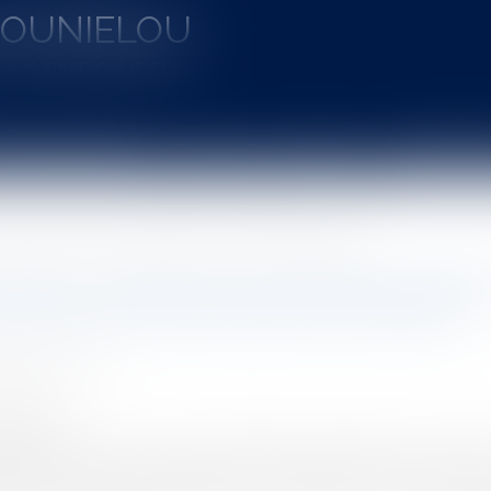
MOUNIELOU
u de SAINT-GAUDENS
aines d'intervention
Actus
Vidéos
Entretien à 
e d’un enfant né d’une PMA en cas de refus de reconnaissance conjointe ?
ont les conditions de l’adoption pléni
 refus de reconnaissance conjointe ?
SSARD Emeline
8/2025
rojuris.fr
de la mise en œuvre des dispositions transitoires issues de 
arifié les critères de l’adoption d’un enfant par les coup