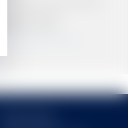
SELARL À UNE SPFPL : RÉPONSE MINISTÉRIELLE
NSCRIRE VOTRE ENTREPRISE ?
ITAIRE ?
R CAPABLE DE DISCERNEMENT
US DE RECONNAISSANCE CONJOINTE ?
Cabinet MOUNIELOU
6 place Armand Marrast
31800 SAINT GAUDENS