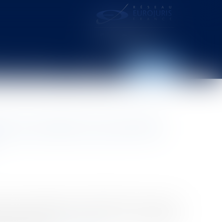
distance – webcam
Contact
Espace client
ère d’un enfant né d’une PMA
la loi n°2022-219 du 21 février 2022, la Cour de
les de femmes ayant eu recours à une procréation