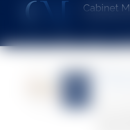
Cabinet 
Avocat au Barrea
Accueil
Le cabinet
L'équipe
Les dom
Vous êtes ici :
Accueil
Quelles sont les conditions de l’adoption plénièr
Quelles s
en cas de
Auteur : BROU
Publié le :
20/0
Source :
www.eu
Dans le cadre 
cassation a cl