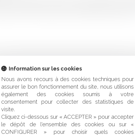
ois, soit jusqu’au 24 mai 2020. Les délais sont donc suspendus
n délai d’un mois suivant la cessation de l’état d’urgence sanitair..
Information sur les cookies
METTANT LA SAUVEGARDE DES SYNDICATS DE COPROPRI
Nous avons recours à des cookies techniques pour
S LE CONTEXTE DE LA CRISE SANITAIRE COVID-19 ?
assurer le bon fonctionnement du site, nous utilisons
T DU DÉLAI D'UN MOIS PRÉVU À L'ARTICLE 815-5-1 ALINÉA
EST ? QUEL CYCLE ? QUEL IMPACT ? QUELLES SANCTIONS 
également des cookies soumis à votre
consentement pour collecter des statistiques de
ONTENTIEUX EN URBANISME ?
visite.
TATION DES COMMERÇANTS ET RESTAURATEURS, QUELLE IND
Cliquez ci-dessous sur « ACCEPTER » pour accepter
TÉ LE CONSEIL D'ETAT DEPUIS LE DÉBUT DE LA CRISE SANITA
le dépôt de l'ensemble des cookies ou sur «
ON AMIABLES DES VICTIMES D’ACCIDENTS MÉDICAUX : QU
CONFIGURER » pour choisir quels cookies
E SANITAIRE ?