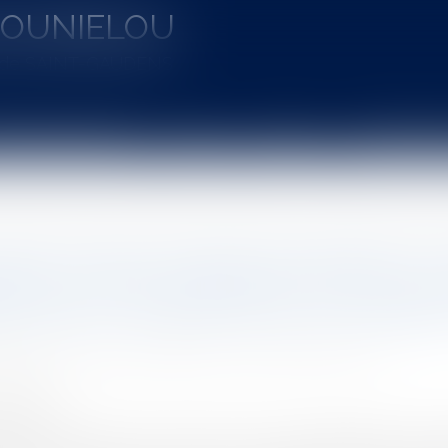
MOUNIELOU
u de SAINT-GAUDENS
aines d'intervention
Actus
Vidéos
Entretien à 
egarde des Syndicats de copropriétaires et des propriétaires de locaux commerciaux et de locau
nt les moyens d’action permettant la 
taires et des propriétaires de locaux
ion dans le contexte de la crise sanita
EMIGER Jean-Edouard, MERILLON-GOURGUES Cécile
4/2020
rojuris.fr
re, la loi n° 2020-290 du 23 mars 2020, qui est d’application imm