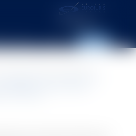
distance – webcam
Contact
Espace client
x d’habitation dans le contexte de la crise sanitaire COVID-19 ?
sauvegarde des Syndicats de
 commerciaux et de locaux
ire COVID-19 ?
édiate, prévoit un état d’urgence sanitaire pour une