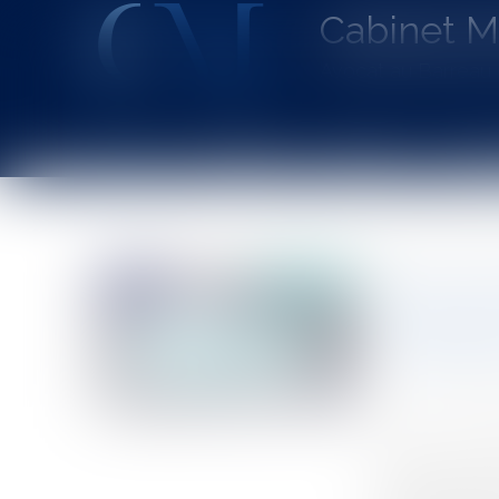
Cabinet 
Avocat au Barrea
Accueil
Le cabinet
L'équipe
Les dom
Vous êtes ici :
Accueil
Quels sont les moyens d’action permettant la sauv
Quels so
coproprié
d’habitat
Auteurs : GRA
Publié le :
20/0
Source :
www.eu
A titre liminai