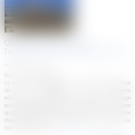
Question préjudicielle sur
l'appartenance au domaine public
Publié le :
09/03/2012
Source :
www.eurojuris.fr
La question de l'appartenance au domaine public relève
de la compétence des juridictions
administratives.Qualification d'un ouvrage en ouvrage
public Cependant, la juridiction administrative, saisie d'une
question préjudicielle en interprétation, ne peut trancher
d'autre question que celle qui lui a été renvoyée par
l'autorité judiciaire.C'est a...
Lire la suite