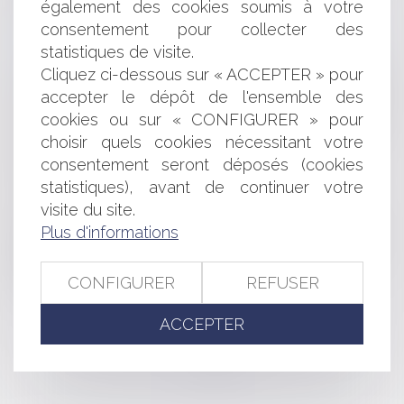
également des cookies soumis à votre
LA PRISE EN CHARGE DES FRAIS MÉDICAUX
consentement pour collecter des
QUESTION PRÉJUDICIELLE SUR L'APPARTENANCE AU
statistiques de visite.
DOMAINE PUBLIC
Cliquez ci-dessous sur « ACCEPTER » pour
DISPOSITIF SCELLIER: PARUTION DES PLAFONDS
RETENUS PAR MÈTRE CARRÉ DE SURFACE HABITABLE
accepter le dépôt de l'ensemble des
PLUS DE FEMMES DANS LES CONSEILS
cookies ou sur « CONFIGURER » pour
D'ADMINISTRATION: COMMENT Y PARVENIR?
choisir quels cookies nécessitant votre
GUIDES DE BONNE PRATIQUE EN MATIÈRE DE
consentement seront déposés (cookies
COMMANDE PUBLIQUE
statistiques), avant de continuer votre
LES BAUX - SAFER
visite du site.
SIGNATURE DU TRAITÉ SUR LA STABILITÉ, LA
Plus d'informations
COORDINATION ET LA GOUVERNANCE LORS DU
CONSEIL EUROPÉEN
ENFANTS EN DANGER: UN MEILLEUR SUIVI AVEC LA
CONFIGURER
REFUSER
LOI DU 5 MARS 2012
ACCEPTER
<<
<
...
258
259
260
261
262
263
264
...
>
>>