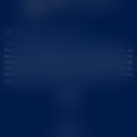
LES DERNIÈRES ACTUALITÉS
Le joug léger des monuments historiques
Pour une gestion patrimoniale des monuments historiques au
service du développement économique et touristique des
collectivités Le monument historique a longtemps été regardé
comme une charge. Le rapport que la commission de la culture du
Sénat a consacré, en juillet 2026, à la gestion des monuments
historiques invite à y voir aussi une ressour...
Lire la suite
Accueil
Le cabinet
L'équipe
Les domaines d'intervention