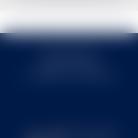
Cabinet MOUNIELOU
6 place Armand Marrast
31800 SAINT GAUDENS
Tél : 0562008877 - Fax : 0562008878