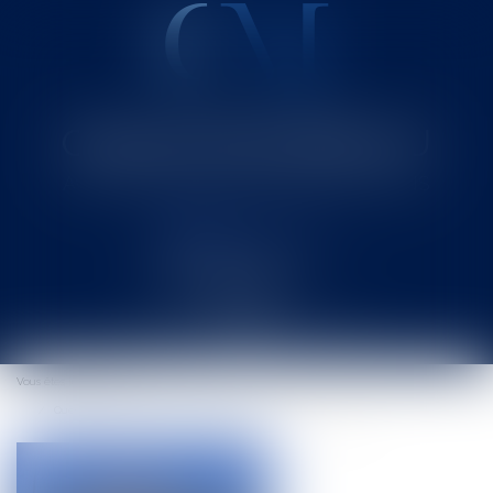
Cabinet MOUNIELOU
Avocat au Barreau de SAINT-GAUDENS
Ouvrir
le
Vous êtes ici :
Accueil
menu
Question préjudicielle sur l'appartenance au domaine public