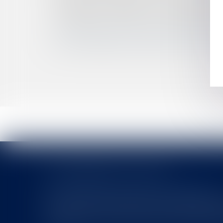
PAS DE BAIL COMMERCIAL SUR LE DOMAINE 
LOGEMENT OUTRE-MER : UN DÉFI RELEVÉ PAR
LE TRAITEMENT DES FINS DE NON-RECEVOIR
LES RECOURS ENTRE COOBLIGÉS SONT SOUMIS
FONCTIONNAIRE, DÉCHARGE D'ACTIVITÉS ET 
LES DERNIÈRES ACTUALITÉS
Le joug léger des monuments historiques
Pour une gestion patrimoniale des monuments historique
collectivités Le monument historique a longtemps été r
culture du Sénat a consacré, en juillet 2026, à la gestion 