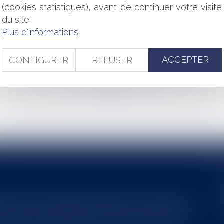
PUBLIC
(cookies statistiques), avant de continuer votre visite
 L'ÉTAT ET LES COLLECTIVITÉS
du site.
 DANS LA RÉFORME DE LA PROCÉDURE CIVILE
Plus d'informations
 À LA PRESCRIPTION DE L'ARTICLE 2224 DU CODE CIVIL
MAINTIEN DES PRIMES ET INDEMNITÉS
ACCEPTER
CONFIGURER
REFUSER
<<
<
...
94
95
96
97
98
99
100
...
>
>>
s au service du développement économique et touristique des
egardé comme une charge. Le rapport que la commission de la
des monuments historiques invite à y voir aussi une ressour...