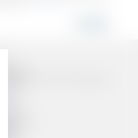
cipe selon le...
Lire la suite
ORS COMMUNE ?
AUTORISATION D'OCCUPATION TEMPORAIRE DU
NNE RÉGIONALE
RES
TOIRES