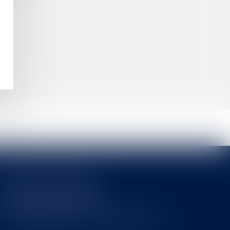
Cabinet MOUNIELOU
6 place Armand Marrast
31800 SAINT GAUDENS
Tél : 0562008877 - Fax : 0562008878