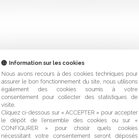
’exercer. » La Cour de cassation a régulièrement rappelé le prin
Information sur les cookies
'IMPUTABILITÉ AU SERVICE D'UNE MALADIE
Nous avons recours à des cookies techniques pour
ONTRIBUTIONS FINANCIÈRES DES ENFANTS SCOLARISÉS H
RÉSILIATION POUR MOTIF D'INTÉRÊT GÉNÉRAL D'UNE 
assurer le bon fonctionnement du site, nous utilisons
également des cookies soumis à votre
ITÉ ET FUTURS ADJOINTS ?
consentement pour collecter des statistiques de
S RETRAITES : QUE FAUT-IL EN RETENIR ?
visite.
APPEL CIVILES SUR CELUI DES RÉGIONS ?
Cliquez ci-dessous sur « ACCEPTER » pour accepter
NTATION DES PANNEAUX LUMINEUX PUBLICITAIRES ?
le dépôt de l'ensemble des cookies ou sur «
ON DE LA COMMUNICATION AUPRÈS DE LA PRESSE QUOTIDIE
CONFIGURER » pour choisir quels cookies
LA BONNE NOUVELLE DE BPI ET DE LA BANQUE DES TERRITOI
ES DES COLLECTIVITÉS : L'ÉMISSION DES TITRES EXÉCU
nécessitant votre consentement seront déposés