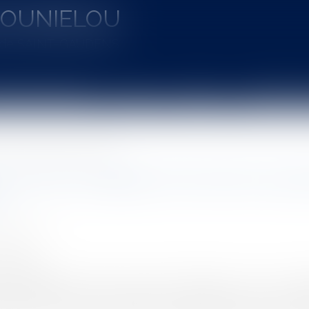
MOUNIELOU
u de SAINT-GAUDENS
aines d'intervention
Actus
Vidéos
Entretien à 
iption de l'article 2224 du code civil
rs entre coobligés sont soumis à la pre
N Ludovic
1/2020
rojuris.fr
un constructeur contre un autre constructeur ou son sous-tra
’il se prescrit donc par cinq ans à compter du jour où le pr