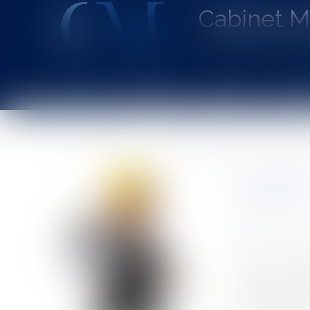
Cabinet 
Avocat au Barrea
Accueil
Le cabinet
L'équipe
Les dom
Vous êtes ici :
Accueil
Les recours entre coobligés sont soumis à la prescr
Les recou
code civil
Auteur : GAUVI
Publié le :
23/0
Source :
www.eu
« Le recours d’
code civil ; qu