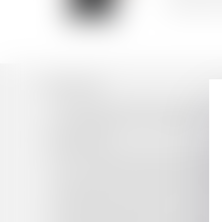
permettant de l
Historique
L’APPRÉCIATION DU MÉDECIN TRAITANT SUR L
UNE COMMUNE PEUT-ELLE ANTICIPER LES C
LES CONSÉQUENCES FINANCIÈRES DE LA 
DOMAINE PUBLIC
COMPOSITION DES LISTES ÉLECTORALES, PAR
AVIS DU CONSEIL D'ETAT SUR LA RÉFORME DE
FAUT-IL CALQUER LE RESSORT DES COURS D'
POUVOIRS DE POLICE DU MAIRE ET RÉGLEME
LE MAIRE SORTANT CANDIDAT ET LA GESTI
LES PRÊTS FACILITÉS POUR LE TOURISME : 
RECOUVREMENT DES CRÉANCES CONTRACTUELL