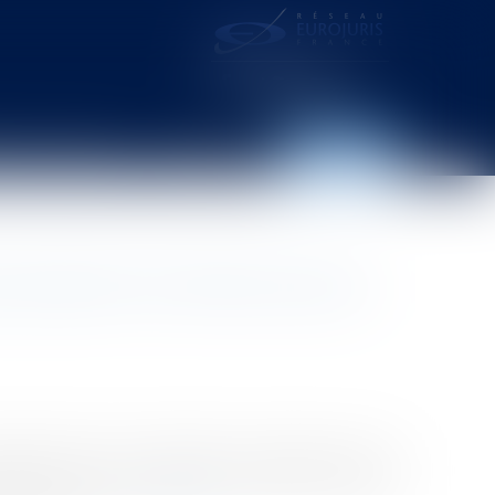
distance – webcam
Contact
Espace client
scription de l'article 2224 du
itant relève des dispositions de l’article 2224 du
emier a connu ou aurait dû connaître les faits lui