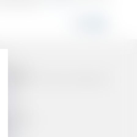
ne prérogative imp...
Lire la suite
ORS COMMUNE ?
AUTORISATION D'OCCUPATION TEMPORAIRE DU
NNE RÉGIONALE
RES
TOIRES