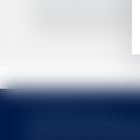
PAS DE BAIL COMMERCIAL SUR LE DOMAINE 
LOGEMENT OUTRE-MER : UN DÉFI RELEVÉ PAR
LE TRAITEMENT DES FINS DE NON-RECEVOIR
LES RECOURS ENTRE COOBLIGÉS SONT SOUMIS
FONCTIONNAIRE, DÉCHARGE D'ACTIVITÉS ET 
LES DERNIÈRES ACTUALITÉS
Le joug léger des monuments historiques
Pour une gestion patrimoniale des monuments historique
collectivités Le monument historique a longtemps été r
culture du Sénat a consacré, en juillet 2026, à la gestion 