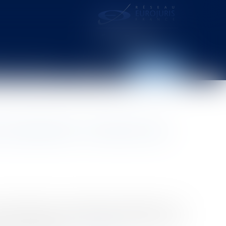
distance – webcam
Contact
Espace client
ollectivités : l'émission des
eil d'État est venu rappeler par dérogation à une
t de leurs créances contractuelles peuvent opter