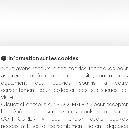
'un titre exécutoire ou saisine du tribunal administratif. C'est u
Information sur les cookies
'IMPUTABILITÉ AU SERVICE D'UNE MALADIE
Nous avons recours à des cookies techniques pour
ONTRIBUTIONS FINANCIÈRES DES ENFANTS SCOLARISÉS H
RÉSILIATION POUR MOTIF D'INTÉRÊT GÉNÉRAL D'UNE 
assurer le bon fonctionnement du site, nous utilisons
également des cookies soumis à votre
ITÉ ET FUTURS ADJOINTS ?
consentement pour collecter des statistiques de
S RETRAITES : QUE FAUT-IL EN RETENIR ?
visite.
APPEL CIVILES SUR CELUI DES RÉGIONS ?
Cliquez ci-dessous sur « ACCEPTER » pour accepter
NTATION DES PANNEAUX LUMINEUX PUBLICITAIRES ?
le dépôt de l'ensemble des cookies ou sur «
ON DE LA COMMUNICATION AUPRÈS DE LA PRESSE QUOTIDIE
CONFIGURER » pour choisir quels cookies
LA BONNE NOUVELLE DE BPI ET DE LA BANQUE DES TERRITOI
ES DES COLLECTIVITÉS : L'ÉMISSION DES TITRES EXÉCU
nécessitant votre consentement seront déposés