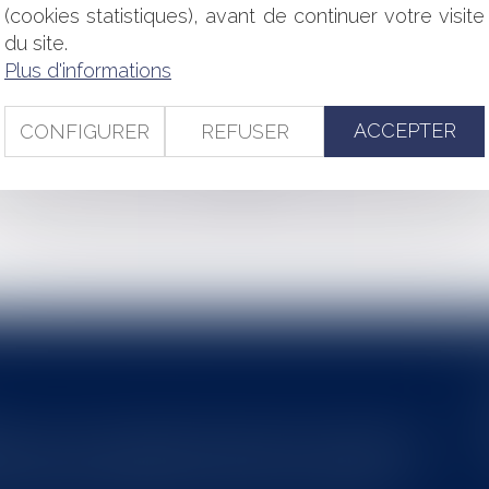
PUBLIC
(cookies statistiques), avant de continuer votre visite
 L'ÉTAT ET LES COLLECTIVITÉS
du site.
 DANS LA RÉFORME DE LA PROCÉDURE CIVILE
Plus d'informations
 À LA PRESCRIPTION DE L'ARTICLE 2224 DU CODE CIVIL
MAINTIEN DES PRIMES ET INDEMNITÉS
ACCEPTER
CONFIGURER
REFUSER
<<
<
...
94
95
96
97
98
99
100
...
>
>>
s au service du développement économique et touristique des
egardé comme une charge. Le rapport que la commission de la
des monuments historiques invite à y voir aussi une ressour...