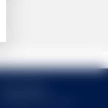
Cabinet MOUNIELOU
6 place Armand Marrast
31800 SAINT GAUDENS
Tél : 0562008877 - Fax : 0562008878