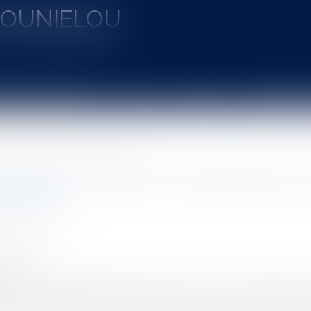
MOUNIELOU
u de SAINT-GAUDENS
aines d'intervention
Actus
Vidéos
Entretien à 
tivités : l'émission des titres exécutoires
ent des créances contractuelles des c
cutoires
UINEAU Thomas
1/2020
rojuris.fr
ion du 20 septembre 2019 rendu sous le numéro 419 381 le cons
bien fixée que les personnes publiques pour le recouvremen