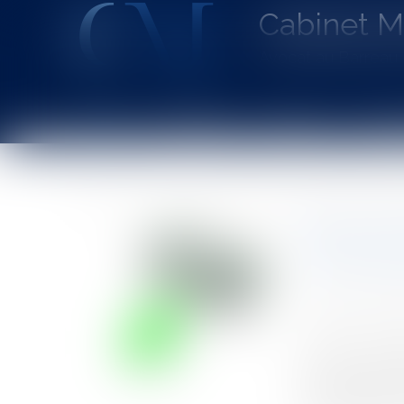
Cabinet 
Avocat au Barrea
Accueil
Le cabinet
L'équipe
Les dom
Vous êtes ici :
Accueil
Recouvrement des créances contractuelles des collec
Recouvrem
titres exé
Auteur : DRO
Publié le :
24/0
Source :
www.eu
Dans une décis
jurisprudence 