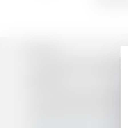
entre émission d
Historique
L’APPRÉCIATION DU MÉDECIN TRAITANT SUR L
UNE COMMUNE PEUT-ELLE ANTICIPER LES C
LES CONSÉQUENCES FINANCIÈRES DE LA 
DOMAINE PUBLIC
COMPOSITION DES LISTES ÉLECTORALES, PAR
AVIS DU CONSEIL D'ETAT SUR LA RÉFORME DE
FAUT-IL CALQUER LE RESSORT DES COURS D'
POUVOIRS DE POLICE DU MAIRE ET RÉGLEME
LE MAIRE SORTANT CANDIDAT ET LA GESTI
LES PRÊTS FACILITÉS POUR LE TOURISME : 
RECOUVREMENT DES CRÉANCES CONTRACTUELL