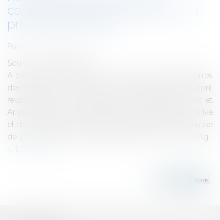
complémentaires des salariés du
privé et des cadres
Publié le :
21/03/2012
Source :
www.eurojuris.fr
A compter du 1er avril 2012 les retraites complémentaires
des salariés du privé (Arrco) et des cadres (Agirc) seront
revalorisées de 2,30%.Retraite complémentaire Agirc et
ArrcoLes retraites complémentaires des salariés du privé
et des cadres (Arrco et Agirc) vont être revues à la hausse
de 2,30%.Cette mesure prendra effet le 1er avril 2012.L’Ag...
Lire la suite