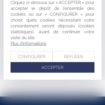
LA CEDH DÉBOUTE LES REQUÉRANTES
Cliquez ci-dessous sur « ACCEPTER » pour
IRRÉGULARITÉ DE LA CONSTRUCTION INITIALE ET
accepter le dépôt de l'ensemble des
DEMANDE DE PERMIS DE CONSTRUIRE
cookies ou sur « CONFIGURER » pour
REVALORISATION DES RETRAITES
choisir quels cookies nécessitant votre
COMPLÉMENTAIRES DES SALARIÉS DU PRIVÉ ET DES
consentement seront déposés (cookies
CADRES
statistiques), avant de continuer votre
NOUVEAUTÉS POUR LE « TITRE EMPLOI SIMPLIFIÉ
AGRICOLE » (TESA)
visite du site.
RETRAIT D'UNE AUTORISATION D'URBANISME
Plus d'informations
CONFIGURER
REFUSER
<<
<
...
257
258
259
260
261
262
263
...
>
ACCEPTER
>>