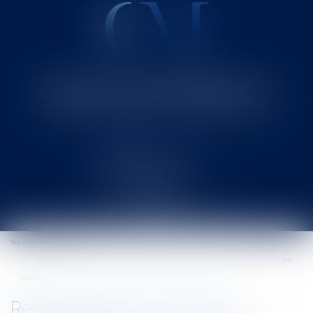
Cabinet MOUNIELOU
Avocat au Barreau de SAINT-GAUDENS
Ouvrir
le
Vous êtes ici :
Accueil
menu
Revalorisation des retraites complémentaires des salariés du privé et des
cadres
Revalorisation des retraites