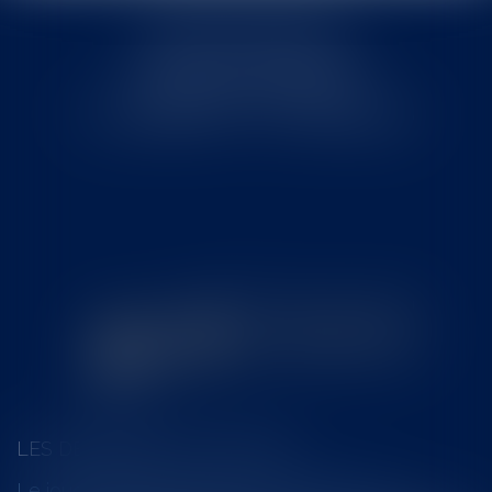
Cabinet MOUNIELOU
6 place Armand Marrast
31800 SAINT GAUDENS
Tél : 0562008877 - Fax : 0562008878
LES DERNIÈRES ACTUALITÉS
Le joug léger des monuments historiques