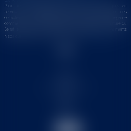
Pour une gestion patrimoniale des monuments historiques au
service du développement économique et touristique des
collectivités Le monument historique a longtemps été regardé
comme une charge. Le rapport que la commission de la culture du
Sénat a consacré, en juillet 2026, à la gestion des monuments
historiques invite à y voir aussi une ressour...
Lire la suite
Accueil
Le cabinet
L'équipe
Les domaines d'intervention
Actus
Contact
Eurojuris
Honoraires
Articles