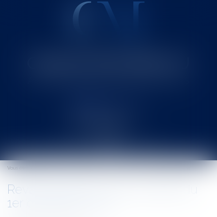
Cabinet MOUNIELOU
Avocat au Barreau de SAINT-GAUDENS
Ouvrir
le
Vous êtes ici :
Accueil
Revalorisation du Smic à partir du 1er décembre 2011
menu
Revalorisation du Smic à partir du
1er décembre 2011