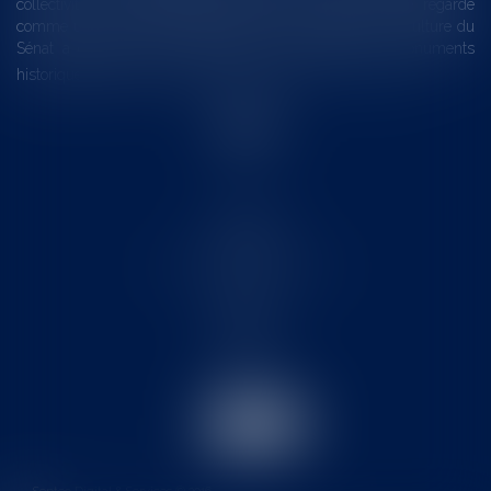
collectivités Le monument historique a longtemps été regardé
comme une charge. Le rapport que la commission de la culture du
Sénat a consacré, en juillet 2026, à la gestion des monuments
historiques invite à y voir aussi une ressour...
Lire la suite
Accueil
Le cabinet
L'équipe
Les domaines d'intervention
Actus
Contact
Eurojuris
Honoraires
Articles