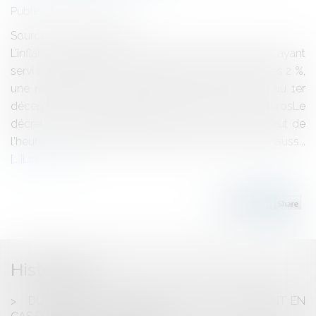
Publié le :
30/11/2011
Source :
www.eurojuris.fr
L’inflation, par rapport au dernier indice de référence ayant
servi à la fixation du Smic, ayant dépassé la barre des 2 %,
une revalorisation automatique du Smic aura lieu au 1er
décembre 2011.Le SMIC horaire brut passe à 9,19 eurosLe
décret sur la revalorisation du Smic à 9,19 euros brut de
l'heure à compter du 1er décembre 2011, soit une hauss...
Lire la suite
Historique
DU SORT DE L'OBLIGATION DE RECLASSEMENT EN