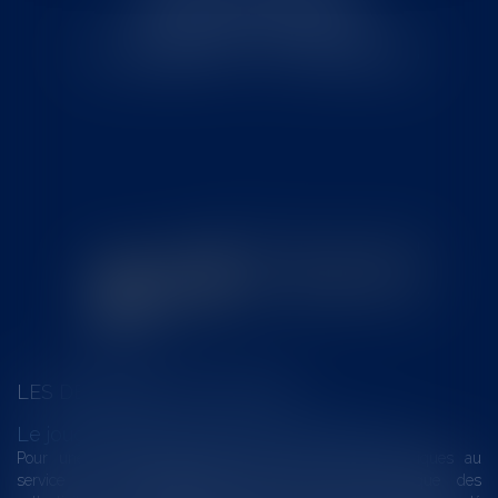
31800 SAINT GAUDENS
Tél : 0562008877 - Fax : 0562008878
LES DERNIÈRES ACTUALITÉS
Le joug léger des monuments historiques
Pour une gestion patrimoniale des monuments historiques au
service du développement économique et touristique des