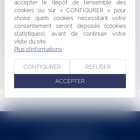
accepter le dépôt de l'ensemble des
DES PIÈCES DE PROCÉDURE PAR VOIE ÉLECTRONIQUE
cookies ou sur « CONFIGURER » pour
AVEC E-CURIA
choisir quels cookies nécessitant votre
GUIDE JURIDIQUE DU "CYBERCONSOMMATEUR":
PREMIÈRE PARTIE
consentement seront déposés (cookies
GUIDE JURIDIQUE DU "CYBERCONSOMMATEUR":
statistiques), avant de continuer votre
SECONDE PARTIE
visite du site.
Plus d'informations
<<
<
...
267
268
269
270
271
272
273
...
>
CONFIGURER
REFUSER
>>
ACCEPTER
Cabinet MOUNIELOU
6 place Armand Marrast