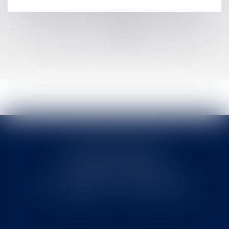
<<
<
...
252
253
254
255
256
257
258
...
>
>>
Cabinet MOUNIELOU
6 place Armand Marrast
31800 SAINT GAUDENS
Tél : 0562008877 - Fax : 0562008878