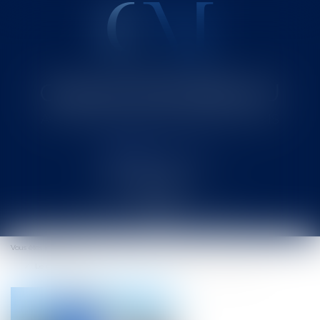
Cabinet MOUNIELOU
Avocat au Barreau de SAINT-GAUDENS
Ouvrir
le
Vous êtes ici :
Accueil
menu
Le rôle de l'épouse du Président de la République en droit français