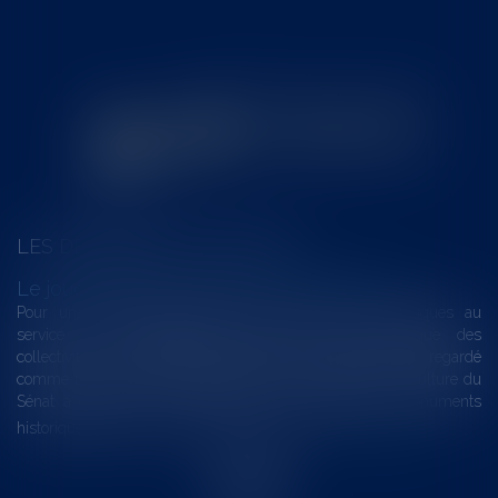
LES DERNIÈRES ACTUALITÉS
Le joug léger des monuments historiques
Pour une gestion patrimoniale des monuments historiques au
service du développement économique et touristique des
collectivités Le monument historique a longtemps été regardé
comme une charge. Le rapport que la commission de la culture du
Sénat a consacré, en juillet 2026, à la gestion des monuments
historiques invite à y voir aussi une ressour...
Lire la suite