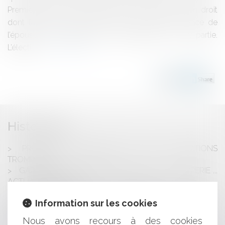
Première Dame de France?Il est des questions en droit
dont l’acuité se renouvelle avec le temps. La place de
l’épouse du Président de la République en fait partie.
L’électio...
Lire la suite
Historique
PRODUITS ALIMENTAIRES: FIN DES ALLÉGATIONS
TROMPEUSES
GARDE À VUE, HARCÈLEMENT SEXUEL, TROMPERIE ...
ACTUALITÉ DES QPC
ORDINATEUR MIS À LA DISPOSITION DU SALARIÉ ET
Information sur les cookies
FICHIER INTITULÉ "MES DOCUMENTS": PAS DE
CARACTÈRE PERSONNEL
Nous avons recours à des cookies