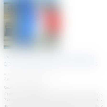
Le rôle de l'épouse du Président
de la République en droit français
Auteur : GOVERNATORI Jean-Joël
Publié le :
09/05/2012
Source :
www.eurojuris.fr
L’élection de Monsieur François Hollande le 6 mai 2012 à la
Présidence de la République Française pose à nouveau la
question du statut de son épouse.Quel est le statut de la