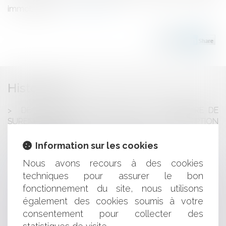
immobilière P...
Lire la suite
Historique
DÉCISION DE RECEVABILITÉ À LA PROCÉDURE DE
SURENDETTEMENT ET PRISE D'INSCRIPTION
D'HYPOTHÈQUE?
DÉCLARATION D'UTILITÉ PUBLIQUE
Information sur les cookies
LÉGALITÉ DE LA DÉCISION DE PRÉEMPTION
Nous avons recours à des cookies
SAISIE IMMOBILIÈRE ET REFUS DE L'OCCUPANT DE
techniques pour assurer le bon
FAIRE ENTRER L'HUISSIER
L'ENREGISTREMENT D'UNE MARQUE
fonctionnement du site, nous utilisons
DIVORCE : DROIT DE VISITE ET « CHOIX » DE L’ENFANT
également des cookies soumis à votre
OUVERTURE RECOURS TROPIC AUX TIERS
consentement pour collecter des
EXPULSION D'UNE CONSTRUCTION ILLÉGALE