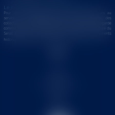
Le joug léger des monuments historiques
Pour une gestion patrimoniale des monuments historiques au
service du développement économique et touristique des
collectivités Le monument historique a longtemps été regardé
comme une charge. Le rapport que la commission de la culture du
Sénat a consacré, en juillet 2026, à la gestion des monuments
historiques invite à y voir aussi une ressour...
Lire la suite
Accueil
Le cabinet
L'équipe
Les domaines d'intervention
Actus
Contact
Eurojuris
Honoraires
Articles