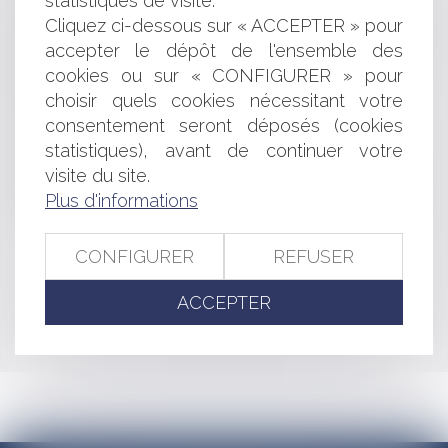
statistiques de visite.
L’AVENIR DU DISPOSITIF BIOMÉTRIQUE DE
Cliquez ci-dessous sur « ACCEPTER » pour
RECONNAISSANCE DU CONTOUR DE LA MAIN
accepter le dépôt de l'ensemble des
LE DISPOSITIF BIOMÉTRIQUE DE RECONNAISSANCE
cookies ou sur « CONFIGURER » pour
DU CONTOUR DE LA MAIN : RÉGIME ACTUEL
choisir quels cookies nécessitant votre
RÉFORME DU CCAG TRAVAUX
CERTIFICAT D'URBANISME ET SURSIS
consentement seront déposés (cookies
CONDITIONS DE RETRAIT D'UN PERMIS DE
statistiques), avant de continuer votre
CONSTRUIRE
visite du site.
LE JUGE PEUT-IL ANNULER L'AVIS DE L'ABF?
Plus d'informations
PERMIS DE CONSTRUIRE: ACCESSIBILITÉ DU TERRAIN
CONFIGURER
REFUSER
<<
<
...
194
195
196
197
198
199
200
...
>
ACCEPTER
>>