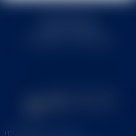
Cabinet MOUNIELOU
6 place Armand Marrast
31800 SAINT GAUDENS
Tél : 0562008877 - Fax : 0562008878
LES DERNIÈRES ACTUALITÉS