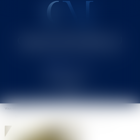
Cabinet MOUNIELOU
Avocat au Barreau de SAINT-GAUDENS
Ouvrir
le
Vous êtes ici :
Accueil
menu
Saisie immobilière et refus de l'occupant de faire entrer l'huissier