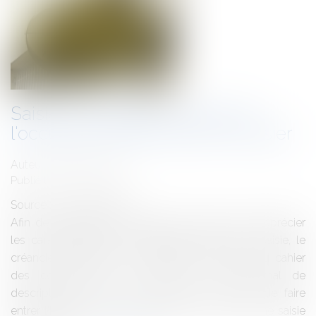
Saisie immobilière et refus de
l'occupant de faire entrer l'huissier
Auteur : BACLE Florent
Publié le :
30/05/2014
Source :
www.eurojuris.fr
Afin de permettre aux potentiels acquéreurs d’apprécier
les caractéristiques de l’immeuble objet de la saisie, le
créancier poursuivant à l’obligation de joindre au cahier
des conditions de la vente un procès-verbal de
description.Le refus de l'occupant d'un local de faire
entrer l'huissier instrumentaire dans le cadre d'une saisie