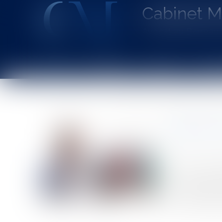
Cabinet 
Avocat au Barrea
Accueil
Le cabinet
L'équipe
Les dom
Vous êtes ici :
Accueil
Salariés protégés : confidentialité des appels tél
Salariés 
Publié le :
24/0
Source :
www.eu
Les salariés pr
communications
salarié protégéL