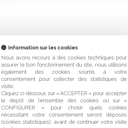
 DES ARRÊTS DU CONSEIL D'ETAT
Information sur les cookies
T SEXUEL PAR VOIE DE QPC
Nous avons recours à des cookies techniques pour
DURES CIVILES D’EXÉCUTION
assurer le bon fonctionnement du site, nous utilisons
ISATION ANNUELLE DES CHARGES
également des cookies soumis à votre
ARIÉ ET RETENUE SUR SALAIRE
LES RÈGLES RELATIVES AUX CLAUSES DE NON-CONCURRENC
consentement pour collecter des statistiques de
RIAGE CIVIL
visite.
YOUTUBE: TF1 PERD CONTRE YOUTUBE
Cliquez ci-dessous sur « ACCEPTER » pour accepter
RÈGLEMENTS
le dépôt de l'ensemble des cookies ou sur «
CONFIGURER » pour choisir quels cookies
RME À LA CONSTITUTION
nécessitant votre consentement seront déposés
S APPELS TÉLÉPHONIQUES
(cookies statistiques), avant de continuer votre visite
SCAL FRANÇAIS DES OPCVM