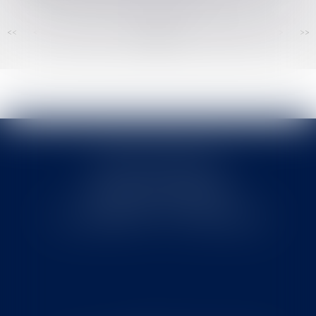
<<
<
...
148
149
150
151
152
153
154
...
>
>>
Cabinet MOUNIELOU
6 place Armand Marrast
31800 SAINT GAUDENS
Tél : 0562008877 - Fax : 0562008878