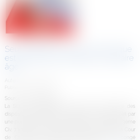
Seul le bailleur personne physique
est dispensé de reloger le locataire
âgé
Auteur : BROGINI Benoît
Publié le :
26/10/2016
Source :
www.eurojuris.fr
La SCI, même familiale, ne peut pas se prévaloir des
dispositions de l’article 15 III, relative à la reprise du bail par
une personne de plus de soixante ans. Cassation, 3ème
Civ, 7 juillet 2016 n°14-29148 Le litige porté devant la Cour
de Cassation concernait une contestation de congé