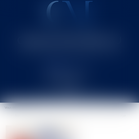
Cabinet MOUNIELOU
Avocat au Barreau de SAINT-GAUDENS
Ouvrir
le
Vous êtes ici :
Accueil
menu
Seul le bailleur personne physique est dispensé de reloger le locataire âgé