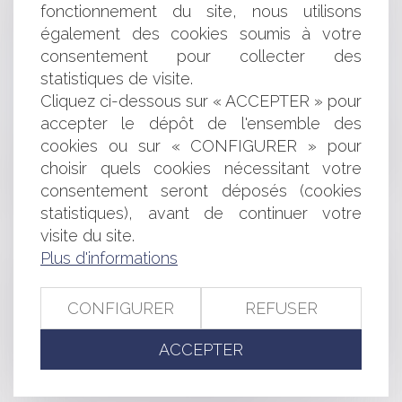
fonctionnement du site, nous utilisons
RÉMUNÉRATION N’EST DUE
MARCHÉS : LES JUSTIFICATIFS SONT-ILS
également des cookies soumis à votre
OBLIGATOIRES POUR L’APPRÉCIATION DES OFFRES ?
consentement pour collecter des
SEUL LE BAILLEUR PERSONNE PHYSIQUE EST
statistiques de visite.
DISPENSÉ DE RELOGER LE LOCATAIRE ÂGÉ
Cliquez ci-dessous sur « ACCEPTER » pour
FINANCES LOCALES : LE RECOURS CONTENTIEUX
accepter le dépôt de l'ensemble des
DU CONTRIBUABLE ?
cookies ou sur « CONFIGURER » pour
LA COPROPRIÉTÉ NE PEUT ÊTRE REPRÉSENTÉE QUE
choisir quels cookies nécessitant votre
PAR UN SEUL ET UNIQUE SYNDIC POUR CHAQUE
MANDAT
consentement seront déposés (cookies
TASCOM ET CONTESTATION AVEC L'ETAT
statistiques), avant de continuer votre
SUCCESSIONS : ACTUALITÉ DU SALAIRE DIFFÉRÉ
visite du site.
MARQUE MAC : VICTOIRE DE MCDONALD'S
Plus d'informations
SÉPARATION, DIVORCE, GARDE DES ENFANTS,
PENSION ALIMENTAIRE : QUELS SONT VOS DROITS ?
QUELS SONT VOS DEVOIRS ?
CONFIGURER
REFUSER
BIOMÉTRIE : UN NOUVEAU CADRE POUR LE
CONTRÔLE D’ACCÈS BIOMÉTRIQUE SUR LES LIEUX DE
ACCEPTER
TRAVAIL
INDEMNITÉS MINIMALES DES MAIRES