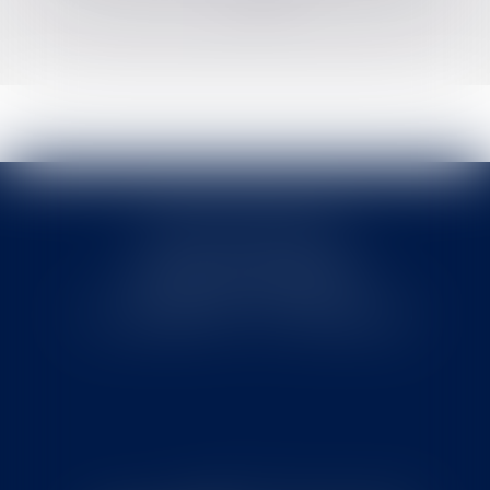
>>
Cabinet MOUNIELOU
6 place Armand Marrast
31800 SAINT GAUDENS
Tél : 0562008877 - Fax : 0562008878