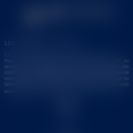
LES DERNIÈRES ACTUALITÉS
Le joug léger des monuments historiques
Pour une gestion patrimoniale des monuments historiques au
service du développement économique et touristique des
collectivités Le monument historique a longtemps été regardé
comme une charge. Le rapport que la commission de la culture du
Sénat a consacré, en juillet 2026, à la gestion des monuments
historiques invite à y voir aussi une ressour...
Lire la suite
Accueil
Le cabinet