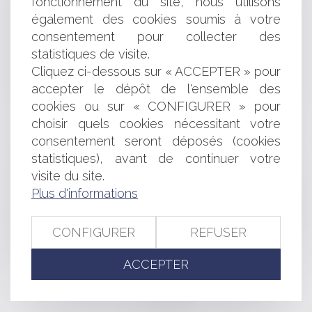
fonctionnement du site, nous utilisons
ENTRÉE EN VIGUEUR DE LA CHARTE NATIONALE DU
également des cookies soumis à votre
SAPEUR-POMPIER VOLONTAIRE
consentement pour collecter des
LA FORCLUSION BIENNALE ET L'ACTION EN
statistiques de visite.
RESPONSABILITÉ CONTRE LA BANQUE
CONTRAT DE GÉNÉRATION: DES DISPOSITIONS
Cliquez ci-dessous sur « ACCEPTER » pour
TRANSITOIRES
accepter le dépôt de l'ensemble des
RECOUVREMENT DE CRÉANCES COMMERCIALES
cookies ou sur « CONFIGURER » pour
L'ÉVALUATION ENVIRONNEMENTALE DES
choisir quels cookies nécessitant votre
DOCUMENTS D'URBANISME
consentement seront déposés (cookies
LA PROCÉDURE D'INJONCTION DE PAYER
statistiques), avant de continuer votre
LIMITES À LA NULLITÉ DES DÉLIBÉRATIONS DE
visite du site.
L'ASSEMBLÉE GÉNÉRALE EXTRAORDINAIRE
LE MAIRE PEUT-IL INTERDIRE LA CULTURE DES OGM?
Plus d'informations
RECOURS CONTRE UN PERMIS DE CONSTRUIRE ET
CONTRÔLE DE LA LÉGALITÉ DES TRAVAUX D'ACCÈS
CONFIGURER
REFUSER
CHANGEMENT D'USAGE DES LOCAUX DESTINÉS À
L'HABITATION ET AUTORISATION PRÉALABLE
ACCEPTER
<<
<
...
239
240
241
242
243
244
245
...
>