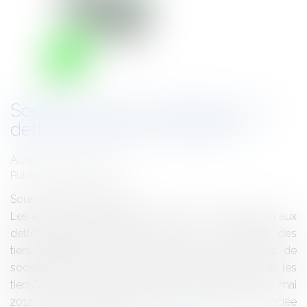
Sociétés civiles et obligation aux
dettes sociales des associés
Auteur : VIBERT Olivier
Publié le :
11/10/2012
Source :
www.eurojuris.fr
Les associés ne peuvent se prévaloir de l'obligation aux
dettes sociales instituées dans le seul intérêt des
tiers.L'obligation aux dettes sociales des associés de
sociétés civiles peut seulement être invoquée par les
tiersCour de cassation, Chambre commerciale, 3 mai
2012, pourvoi n°11-14844. Une personne est associée