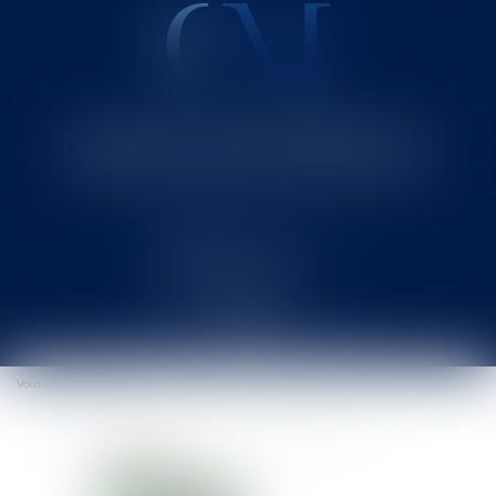
Cabinet MOUNIELOU
Avocat au Barreau de SAINT-GAUDENS
Ouvrir
le
Vous êtes ici :
Accueil
menu
Sociétés civiles et obligation aux dettes sociales des associés