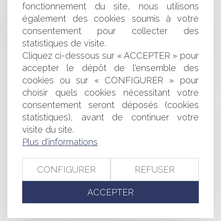
D'ÉTAT DU 30 SEPTEMBRE 2022
fonctionnement du site, nous utilisons
PARVENIR À LA VENTE D’UN IMMEUBLE COMMUN
également des cookies soumis à votre
PAR UN SEUL DES DEUX ÉPOUX : LA MISE EN ŒUVRE
consentement pour collecter des
DE L’ARTICLE 217 DU CODE CIVIL
statistiques de visite.
LIQUIDATION JUDICIAIRE DU GEOXIA PROPRIÉTAIRE
Cliquez ci-dessous sur « ACCEPTER » pour
DE LA MARQUE MAISONS PHÉNIX, QUELS RECOURS
accepter le dépôt de l'ensemble des
POUR LES CLIENTS PARTICULIERS ?
cookies ou sur « CONFIGURER » pour
DÉNIGRER SON EMPLOYEUR EN PUBLIC PEUT
choisir quels cookies nécessitant votre
CONDUIRE AU LICENCIEMENT
TAXE SUR LES SURFACES COMMERCIALES : LA
consentement seront déposés (cookies
NOTION DE SURFACE DE VENTE PRÉCISÉE
statistiques), avant de continuer votre
LE SURSIS À EXÉCUTION D'UNE DÉCISION D'UNE
visite du site.
CHAMBRE DISCIPLINAIRE NATIONALE ORDINALE
Plus d'informations
PARTICIPER À UNE MANIFESTATION NON DÉCLARÉE
N'EST PAS UNE INFRACTION
SOCIÉTÉS, EXTRAIT KBIS ET OPPOSABILITÉ AUX TIERS
CONFIGURER
REFUSER
MARCHÉS PUBLICS ET FAVORITISME
HARCÈLEMENT SEXUEL OU MORAL AU TRAVAIL :
ACCEPTER
L'ENQUÊTE INTERNE, UN OUTIL DE PREUVE
INDISPENSABLE