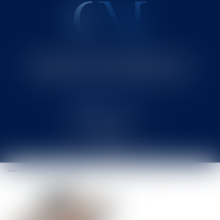
Cabinet MOUNIELOU
Avocat au Barreau de SAINT-GAUDENS
Ouvrir
le
Vous êtes ici :
Accueil
Sociétés, extrait KBIS et opposabilité aux tiers
menu