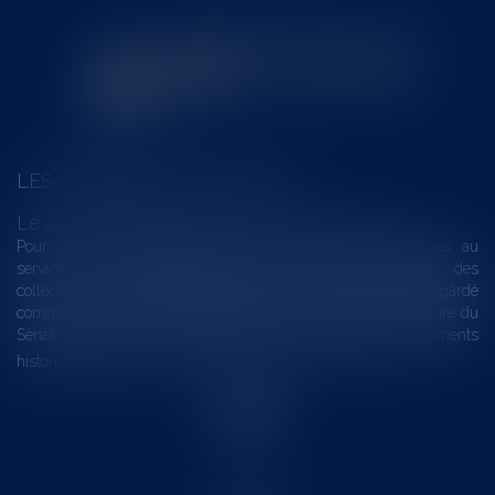
LES DERNIÈRES ACTUALITÉS
Le joug léger des monuments historiques
Pour une gestion patrimoniale des monuments historiques au
service du développement économique et touristique des
collectivités Le monument historique a longtemps été regardé
comme une charge. Le rapport que la commission de la culture du
Sénat a consacré, en juillet 2026, à la gestion des monuments
historiques invite à y voir aussi une ressour...
Lire la suite
Accueil