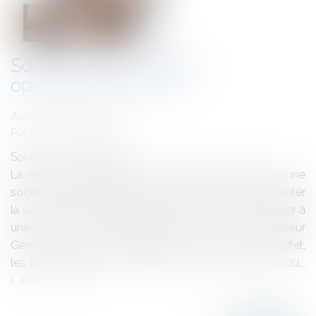
Sociétés, extrait KBIS et
opposabilité aux tiers
Auteur : JACQUOT Julie
Publié le :
28/09/2022
Source :
www.eurojuris.fr
La mention de Directeur Général dans l’extrait Kbis d’une
société ne suffit pas à lui donner le pouvoir de représenter
la société. Il est habituel que les tiers puissent opposer à
une société les engagements pris par un Directeur
Général qui figure sur l’extrait Kbis de la société. En effet,
les tiers peuvent croire de bonne foi aux pouvoirs du...
Lire la suite