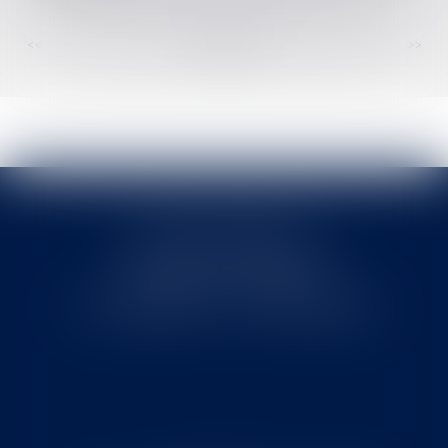
<<
<
...
52
53
54
55
56
57
58
...
>
>>
Cabinet MOUNIELOU
6 place Armand Marrast
31800 SAINT GAUDENS
Tél : 0562008877 - Fax : 0562008878