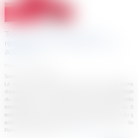
Traite des êtres humains et
réduction en esclavage: loi du 5
août 2013
Publié le :
22/08/2013
Source :
www.eurojuris.fr
La loi du 5 août 2013 portant diverses dispositions
d'adaptation dans le domaine de la justice en application
du droit de l'Union européenne et des engagements
internationaux de la France a été publiée au JO du 6
août.Prévention de la traite des êtres humainsLa loi du 5
août 2013 achève de transposer trois directives du
Parlement européen et du...
Lire la suite