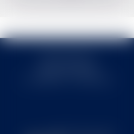
>>
Cabinet MOUNIELOU
6 place Armand Marrast
31800 SAINT GAUDENS
Tél : 0562008877 - Fax : 0562008878