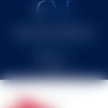
Cabinet MOUNIELOU
Avocat au Barreau de SAINT-GAUDENS
Ouvrir
le
Vous êtes ici :
Accueil
menu
Traite des êtres humains et réduction en esclavage: loi du 5 août 2013