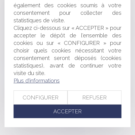
UNE ACTIVITÉ DE CARACTÈRE COMMERCIAL?
également des cookies soumis à votre
SUR L'ACCÈS AU DISPOSITIF D'INITIATION AUX
consentement pour collecter des
MÉTIERS EN ALTERNANCE
statistiques de visite.
ORGANISATION DE LA MÉDECINE DU TRAVAIL:
Cliquez ci-dessous sur « ACCEPTER » pour
ANNULATION DE CERTAINES DISPOSITIONS DU DÉCRET
accepter le dépôt de l'ensemble des
MÉDECINS ET PATIENTS: TOUS RESPONSABLES
cookies ou sur « CONFIGURER » pour
AFFAIRE TAPIE: COMMENT L’ARBITRAGE A-T-IL ÉTÉ
choisir quels cookies nécessitant votre
CONDUIT ?
ENTREPRISES: LUTTER CONTRE LE RETARD DE
consentement seront déposés (cookies
PAIEMENT
statistiques), avant de continuer votre
TRAITE DES ÊTRES HUMAINS ET RÉDUCTION EN
visite du site.
ESCLAVAGE: LOI DU 5 AOÛT 2013
Plus d'informations
PROTECTION DES DONNÉES PERSONNELLES:
OPÉRATION " INTERNET SWEEP DAY "
LE CONSEIL NATIONAL DE LA TRANSITION
CONFIGURER
REFUSER
ÉCOLOGIQUE: COMPOSITION ET FONCTIONNEMENT
ACCEPTER
<<
<
...
214
215
216
217
218
219
220
...
>