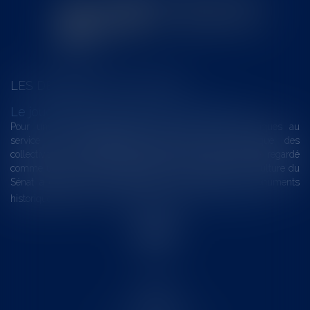
LES DERNIÈRES ACTUALITÉS
Le joug léger des monuments historiques
Pour une gestion patrimoniale des monuments historiques au
service du développement économique et touristique des
collectivités Le monument historique a longtemps été regardé
comme une charge. Le rapport que la commission de la culture du
Sénat a consacré, en juillet 2026, à la gestion des monuments
historiques invite à y voir aussi une ressour...
Lire la suite
Accueil
Le cabinet
L'équipe